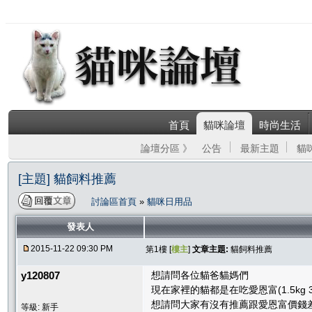
首頁
貓咪論壇
時尚生活
論壇分區 》
公告
最新主題
貓
[主題] 貓飼料推薦
討論區首頁
»
貓咪日用品
發表人
2015-11-22 09:30 PM
第1樓 [
樓主
]
文章主題:
貓飼料推薦
y120807
想請問各位貓爸貓媽們
現在家裡的貓都是在吃愛恩富(1.5kg 3
想請問大家有沒有推薦跟愛恩富價錢差
等級: 新手