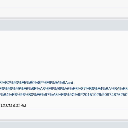
s/%E8%B2%93%E5%B0%8F%E9%9A%8Acat-
%E6%96%99%E6%8E%A8%E8%96%A6%E6%87%B6%E4%BA%BA%E5%
B4%E6%96%B0%E6%97%A5%E6%9C%9F20151029/90874876250
3/15 9:31 AM