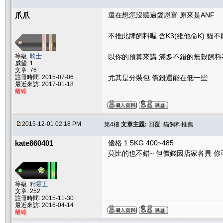
爪爪
還在想怎沒聽過愛恩富 原來是ANF
不推此牌飼料喔 含K3(維他命K) 貓
等級:
騎士
以你的預算來講 滿多不錯的無穀飼料
威望: 1
文章: 76
註冊時間: 2015-07-06
尤其是分裝包 價錢還能在低一些
最近來訪: 2017-01-18
離線
2015-12-01 02:18 PM
第4樓
文章主題:
回覆: 貓飼料推薦
kate860401
優格 1.5KG 400~485
莫比的也不錯~ 但價錢因店家各異 
等級:
精靈王
文章: 252
註冊時間: 2015-11-30
最近來訪: 2016-04-14
離線