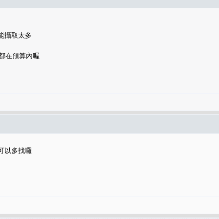
不能攝取太多
都在預算內喔
你可以多找囉