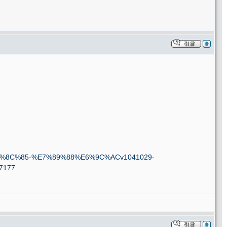
8C%85-%E7%89%88%E6%9C%ACv1041029-
7177