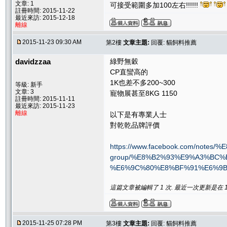
文章: 1
可接受範圍多加100左右!!!!!!
註冊時間: 2015-11-22
最近來訪: 2015-12-18
離線
2015-11-23 09:30 AM
第2樓
文章主題:
回覆: 貓飼料推薦
davidzzaa
綠野無穀
CP直蠻高的
1K也差不多200~300
等級: 新手
文章: 3
寵物展甚至8KG 1150
註冊時間: 2015-11-11
最近來訪: 2015-11-23
離線
以下是有專業人士
對乾乾品牌評價
https://www.facebook.com/note
group/%E8%B2%93%E9%A3%BC
%E6%9C%80%E8%BF%91%E6%9B%
這篇文章被編輯了 1 次. 最近一次更新是在 11/2
2015-11-25 07:28 PM
第3樓
文章主題:
回覆: 貓飼料推薦