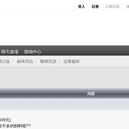
登入
註冊
訂閱主題
聊天廣場
購物中心
咪討論
貓咪用品
醫療照護
認養貓咪
內容
39元)
不多的飼料呢??