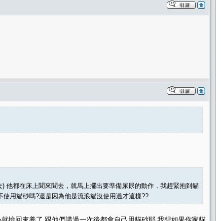
進去) 他都在床上聞來聞去，就馬上擺出要準備尿尿的動作，我趕緊抱到貓
不使用貓砂嗎?還是因為他是流浪貓沒使用過才這樣??
小就撿回來養了 跟他們講過一次後都會自己用貓砂耶 我想如果你家貓