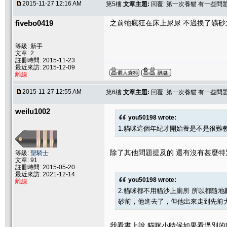
2015-11-27 12:16 AM
第5樓
文章主題:
回覆: 第一次養貓 有一些問
fivebo0419
之前牠瘋狂在床上尿尿 不過換了礦
等級: 新手
文章: 2
註冊時間: 2015-11-23
最近來訪: 2015-12-09
離線
2015-11-27 12:55 AM
第6樓
文章主題:
回覆: 第一次養貓 有一些問
weilu1002
you50198 wrote:
1.貓咪這個年紀才開始養是不是很難教
除了其他問題提及的 還有沒有甚麼特
等級:
聖騎士
文章: 91
註冊時間: 2015-05-20
最近來訪: 2021-12-14
you50198 wrote:
離線
2.貓咪都不用貓沙上廁所 所以都隨
砂前，他進去了，但他出來走到先前大
我看書上說 貓咪小時候如果看過別的