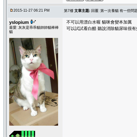
2015-11-27 06:21 PM
第7樓
文章主題:
回覆: 第一次養貓 有一些問
yslopium
不可以用漂白水喔 貓咪會變本加厲
最愛: 灰灰是乖乖貓帥帥貓棒棒
可以試試看白醋 聽說消除貓尿味很有
貓