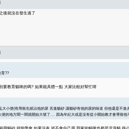
題
砂之後就沒在發生過了
題
育??
別要教育貓咪的嗎? 如果能具體一點 大家比較好幫忙唷
地亂大小便(有用衛生紙沾他的尿 丟進貓砂 讓貓砂有他的尿的味道 但他還是不
便的地方聞一聞就開始大號了.... 因為年紀大或是沒有從小開始教才會導致他
貓用貓砂 就能學會 如果沒有 就不會自己用 我家的貓咪也都是流浪貓 很