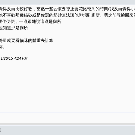
我覺得反而比較好教，當然一些習慣要導正會花比較久的時間(我反而覺得
能是他不喜歡那種貓砂或是你選的貓砂無法讓他聯想到廁所。我之前教撿回
埋住便便，一邊跟她說這邊是廁所
讓他知道那是廁所
的份量就要看貓咪的體重去計算
你。
6/15 4:24 PM
題