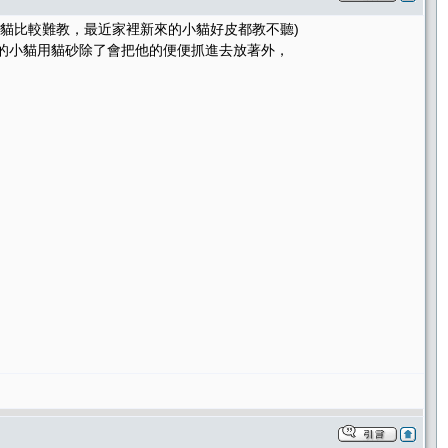
小貓比較難教，最近家裡新來的小貓好皮都教不聽)
來的小貓用貓砂除了會把他的便便抓進去放著外，