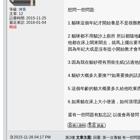
等級:
俠客
想問一些問題:
文章: 12
註冊時間: 2015-11-25
最近來訪: 2016-01-04
1.貓咪這個年紀才開始養是不是很難教
離線
2.貓咪都不用貓沙上廁所 所以都隨地
他都在床上聞來聞去，就馬上擺出要準
因為年紀大或是沒有從小開始教才會
3.因為我在貓砂裡有用衛生紙(沾過
4.貓砂大概多久要換??如果要換的
5.這個年齡的貓大概要多久給他吃東
6.如果貓在床上大小便過，如何清理讓
還有一些問題有點忘記 以後會再發問
2015-11-26 04:17 PM
第2樓
文章主題:
回覆: 第一次養貓 有一些問