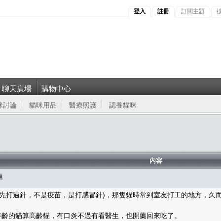
登入
註冊
訂閱主題
聊天廣場
購物中心
咪討論
貓咪用品
醫療照護
認養貓咪
內容
題
有先打過針，不是疫苗，是打感冒針)，那隻貓時常到室友打工的地方，久
個年齡的貓算高齡貓，有口炎不過有看醫生，也開藥回來吃了。