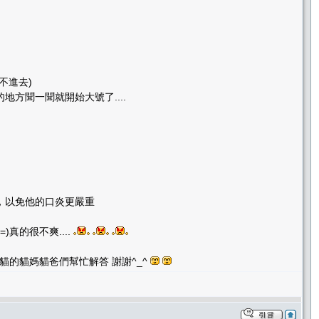
不進去)
方聞一聞就開始大號了....
，以免他的口炎更嚴重
真的很不爽....
貓的貓媽貓爸們幫忙解答 謝謝^_^