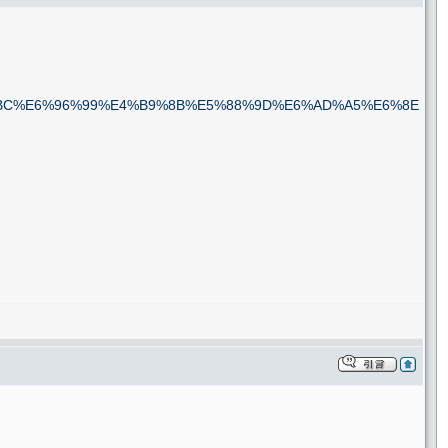
BC%E6%96%99%E4%B9%8B%E5%88%9D%E6%AD%A5%E6%8E