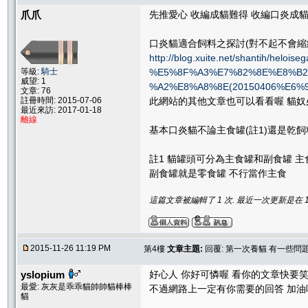
爪爪
先推愛心 收編成貓難得 收編口炎成
口炎貓適合飼料之探討(對不起不會縮
http://blog.xuite.net/shantih/helois
等級:
騎士
%E5%8F%A3%E7%82%8E%E8%B
威望: 1
%A2%E8%A8%8E(20150406%E6
文章: 76
註冊時間: 2015-07-06
此網站的其他文章也可以看看喔 貓奴
最近來訪: 2017-01-18
離線
基本口炎貓不論主食罐(註1)還是乾
註1 貓罐頭可分為主食罐和副食罐 
副食罐就是零食罐 不行當作主食
這篇文章被編輯了 1 次. 最近一次更新是在 11/26
2015-11-26 11:19 PM
第4樓
文章主題:
回覆: 第一次養貓 有一些問
yslopium
好心人 你好可憐喔 看你的文章快要笑死
最愛: 灰灰是乖乖貓帥帥貓棒棒
不過網路上一定有你需要的回答 加油吧 
貓