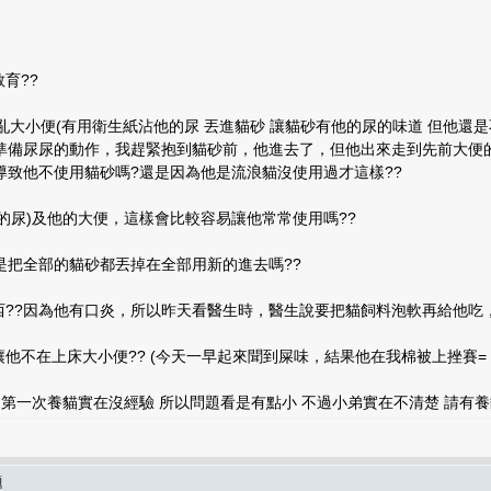
育??
亂大小便(有用衛生紙沾他的尿 丟進貓砂 讓貓砂有他的尿的味道 但他還是
備尿尿的動作，我趕緊抱到貓砂前，他進去了，但他出來走到先前大便的地
導致他不使用貓砂嗎?還是因為他是流浪貓沒使用過才這樣??
他的尿)及他的大便，這樣會比較容易讓他常常使用嗎??
話是把全部的貓砂都丟掉在全部用新的進去嗎??
西??因為他有口炎，所以昨天看醫生時，醫生說要把貓飼料泡軟再給他吃
他不在上床大小便?? (今天一早起來聞到屎味，結果他在我棉被上挫賽= =)
 第一次養貓實在沒經驗 所以問題看是有點小 不過小弟實在不清楚 請有養
題