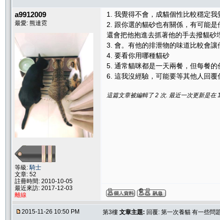
a9912009
1. 我覺得不會，成貓個性比較穩定
最愛: 熊達霓
2. 跟你選的貓砂也有關係，有可
還會把他抱進去抓著他的手去撥貓砂
3. 會。有他的排泄物的味道比較會
4. 要看你用哪種貓砂
5. 通常貓咪都是一天兩餐，但每餐
6. 這我沒經驗，可能要等其他人回覆
這篇文章被編輯了 2 次. 最近一次更新是在 11/2
等級:
騎士
文章: 52
註冊時間: 2010-10-05
最近來訪: 2017-12-03
離線
2015-11-26 10:50 PM
第3樓
文章主題:
回覆: 第一次養貓 有一些問