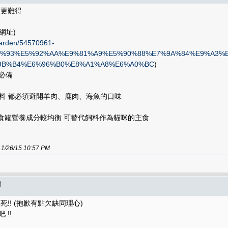
貓更難得
網址)
egarden/54570961-
2%93%E5%92%AA%E9%81%A9%E5%90%88%E7%9A%84%E9%A3%
%9B%B4%E6%96%B0%E8%A1%A8%E6%A0%BC
)
必備
飼料 都必須避開羊肉、鹿肉、海魚的口味
主食罐營養成分較均衡 可替代飼料作為貓咪的主食
/15 10:57 PM
題
!! (抱歉有點欠缺同理心)
!!