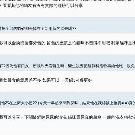
? 看看其他的貓友有沒有實際的經驗可以分享
話是把全部的貓砂都丟掉在全部用新的進去嗎??
砂可以全換或留部分舊的 留舊的應該是怕貓咪不習慣不用吧 我家貓咪是
西??因為他有口炎，所以昨天看醫生時，醫生說要把貓飼料泡軟再給他吃，以
飲暴食的意思差不多 如果可以 一天餵3-4餐更好
不在上床大小便?? (今天一早起來聞到屎味，結果他在我棉被上挫賽= =)真的很
我可以分享一下關於貓咪尿尿的清洗 貓咪尿尿真的超臭 一般的洗衣精都洗