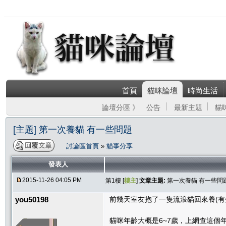
首頁
貓咪論壇
時尚生活
論壇分區 》
公告
最新主題
貓
[主題] 第一次養貓 有一些問題
討論區首頁
»
貓事分享
發表人
2015-11-26 04:05 PM
第1樓 [
樓主
]
文章主題:
第一次養貓 有一些問
you50198
前幾天室友抱了一隻流浪貓回來養(
貓咪年齡大概是6~7歲，上網查這