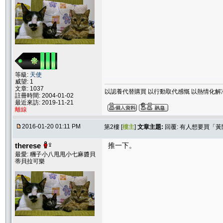
等級:
天使
威望: 1
文章: 1037
以認養代替購買 以行動取代感慨 以熱情化解
註冊時間: 2004-01-02
最近來訪: 2019-11-21
離線
2016-01-20 01:11 PM
第2樓 [
樓主
]
文章主題:
回覆: 有人想要買「黃
therese
推一下。
最愛: 糰子小八甩甩小七麻醬貝
蒂貝拉可樂