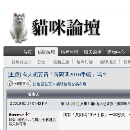
首頁
貓咪論壇
時尚生活
聊天廣場
購物中心
論壇分區 》
公告
最新主題
貓咪討論
貓咪用品
醫
[主題] 有人想要買「黃阿瑪2016手帳」嗎？
討論區首頁
»
貓咪論壇交易市場
發表人
2016-01-17 07:42 PM
第1樓 [
樓主
]
文章主題:
有人想要買「黃阿瑪2
therese
我有「黃阿瑪2016手帳」一本想賣
最愛: 糰子小八甩甩小七麻醬貝
蒂貝拉可樂