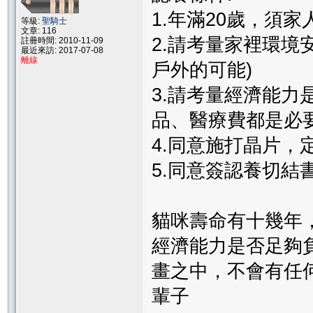
1.年滿20歲，須
等級:
聖騎士
文章: 116
2.請考量家裡環境
註冊時間: 2010-11-09
最近來訪: 2017-07-08
離線
戶外的可能)
3.請考量經濟能力
品、醫療費都是必要
4.同意施打晶片，
5.同意簽認養切結
貓咪壽命有十幾年
經濟能力是否足夠
畫之中，不會有任
輩子