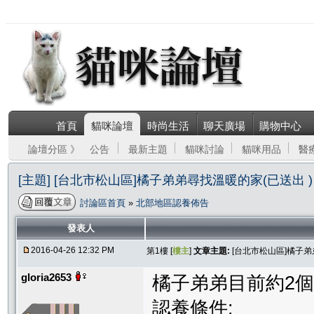
首頁
貓咪論壇
時尚生活
聊天廣場
購物中心
論壇分區 》
公告
最新主題
貓咪討論
貓咪用品
醫
[主題] [台北市松山區]橘子弟弟尋找溫暖的家(已送出 )
討論區首頁
»
北部地區認養佈告
發表人
2016-04-26 12:32 PM
第1樓 [
樓主
]
文章主題:
[台北市松山區]橘子弟
gloria2653
橘子弟弟目前約2
認養條件: