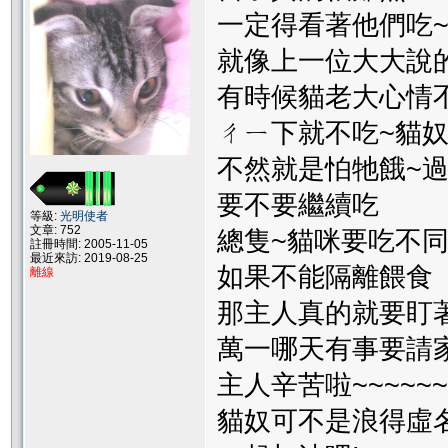
一定得看著他們吃
就像上一位大大說
有時候貓老大心情
ㄔㄧ下就不吃~貓
不然就是怕牠餓~
要不要繼續吃
等級:
光明使者
文章: 752
總隻~貓咪要吃不
註冊時間: 2005-11-05
最近來訪: 2019-08-25
如果不能隔離餵食
離線
那主人真的就要盯著
萬一哪天有事要請
主人辛苦啦~~~~~
貓奴可不是浪得虛