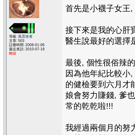
首先是小襪子女王, 她
接下來是我的心肝寶
等級:
風雲使者
醫生說最好的選擇是c
文章: 503
註冊時間: 2008-01-06
最近來訪: 2010-07-19
離線
最後, 個性很俗辣
因為他年紀比較小,
的健檢要到六月才能做
娘會努力賺錢, 爹也會
常的乾乾啦!!!
我經過兩個月的努力,