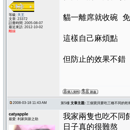
等級:
天王
貓一離席就收碗 
文章: 23372
註冊時間: 2005-08-07
最近來訪: 2012-10-02
離線
這樣自己麻煩點
但防止的效果不錯
2008-03-18 11:43 AM
第5樓
文章主題:
三個寶貝要吃三種不同的乾乾,
catyapple
我家兩隻也吃不同
最愛: 利家與新之助
日子真的很難熬