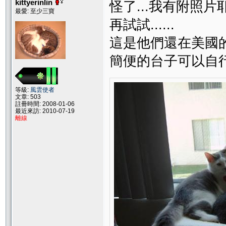
kittyerinlin
怪了...我有附照片耶
最愛: 至少三寶
再試試......
這是他們還在美國
簡便的台子可以自
等級:
風雲使者
文章: 503
註冊時間: 2008-01-06
最近來訪: 2010-07-19
離線