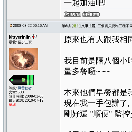
一起加油吧!
2008-03-22 06:16 AM
第6樓 [
樓主
]
文章主題:
三個寶貝要吃三種不同的
kittyerinlin
原來也有人跟我相同狀
最愛: 至少三寶
我目前是隔八個小時
量多餐囉~~~
等級:
風雲使者
本來他們早餐都是我老
文章: 503
註冊時間: 2008-01-06
最近來訪: 2010-07-19
現在我一手包辦了, 
離線
剛好還 "順便" 監