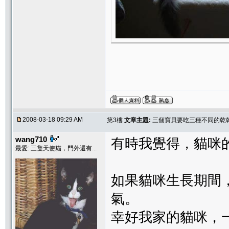
2008-03-18 09:29 AM
第3樓
文章主題:
三個寶貝要吃三種不同的乾乾,
wang710
有時我覺得，貓咪
最愛: 三隻天使貓，門外還有...
如果貓咪生長期間
氣。
幸好我家的貓咪，一