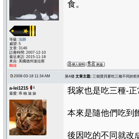
食。
等級:
法師
威望: 5
文章: 3146
註冊時間: 2007-12-10
最近來訪: 2015-11-18
來自: 美國德州達拉斯
離線
2008-03-18 11:34 AM
第4樓
文章主題:
三個寶貝要吃三種不同的乾乾,
a-lei1215
我家也是吃三種-正常
最愛: 乖 柚 迪 妹
本來是隨他們吃到
後因吃的不同就改