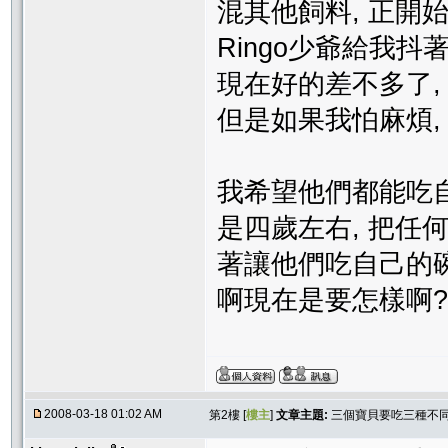
混其他飼料, 正開始
Ringo少爺給我抖著
現在好的差不多了, 
但是如果我怕麻煩, 就
我希望他們都能吃自
是四歲左右, 把任
著讓他們吃自己的碗,
啊現在是要怎樣啊?
2008-03-18 01:02 AM
第2樓 [
樓主
]
文章主題:
三個寶貝要吃三種不同的