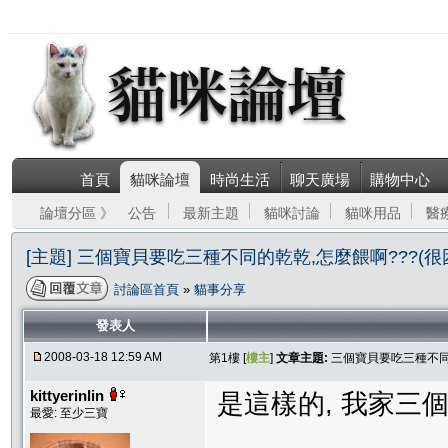
首頁
貓咪論壇
時尚生活
聊天廣場
購物中心
論壇分區 》
公告
最新主題
貓咪討論
貓咪用品
醫
[主題] 三個寶貝要吃三種不同的乾乾,怎麼餵啊???(很
討論區首頁
»
貓事分享
發表人
2008-03-18 12:59 AM
第1樓 [
樓主
]
文章主題:
三個寶貝要吃三種不同的
kittyerinlin
是這樣的, 我家三
最愛: 至少三寶