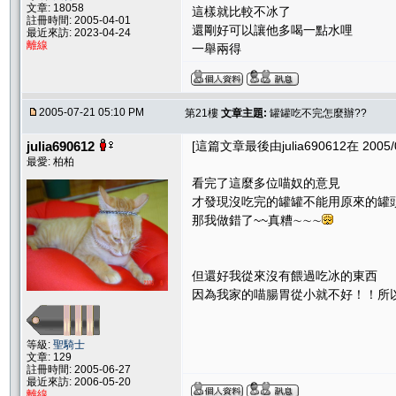
文章: 18058
這樣就比較不冰了
註冊時間: 2005-04-01
還剛好可以讓他多喝一點水哩
最近來訪: 2023-04-24
離線
一舉兩得
2005-07-21 05:10 PM
第21樓
文章主題:
罐罐吃不完怎麼辦??
julia690612
[這篇文章最後由julia690612在 2005/0
最愛: 柏柏
看完了這麼多位喵奴的意見
才發現沒吃完的罐罐不能用原來的罐
那我做錯了~~真糟∼∼∼
但還好我從來沒有餵過吃冰的東西
因為我家的喵腸胃從小就不好！！所
等級:
聖騎士
文章: 129
註冊時間: 2005-06-27
最近來訪: 2006-05-20
離線