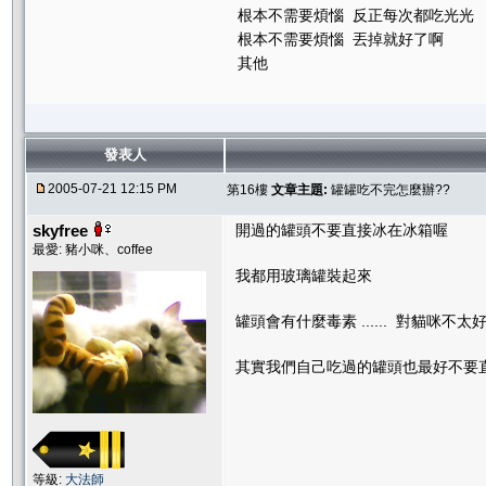
根本不需要煩惱 反正每次都吃光光
根本不需要煩惱 丟掉就好了啊
其他
發表人
2005-07-21 12:15 PM
第16樓
文章主題:
罐罐吃不完怎麼辦??
skyfree
開過的罐頭不要直接冰在冰箱喔
最愛: 豬小咪、coffee
我都用玻璃罐裝起來
罐頭會有什麼毒素 ...... 對貓咪不太
其實我們自己吃過的罐頭也最好不要
等級:
大法師