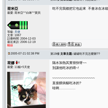
荷米亞
吃不完我都把它包起來 不會冰在冰箱.
最愛: 荷米亞^^白咪^^寶貝
等級:
天使
文章: 1067
註冊時間: 2004-12-03
最近來訪: 2006-12-19
離線
2005-07-21 02:38 PM
第19樓
文章主題:
罐罐吃不完怎麼辦??
荷娜
隔水加熱其實很快呀~~
最愛: 11貓+5天使
別讓他吃冰的唷~!
~~~~~~~~~~~~~~~~~~~~~~
直接餵病貓吃冰的?
哇咧.................