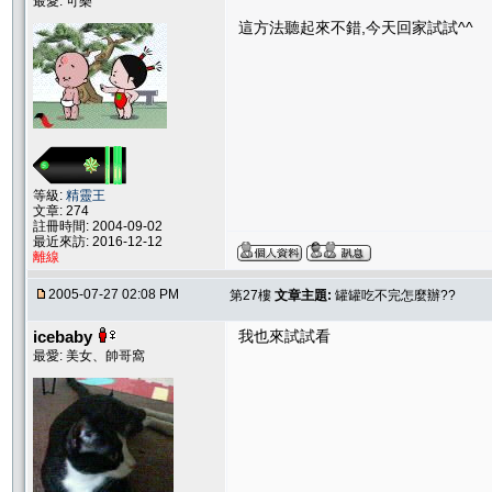
最愛: 可樂
這方法聽起來不錯,今天回家試試^^
等級:
精靈王
文章: 274
註冊時間: 2004-09-02
最近來訪: 2016-12-12
離線
2005-07-27 02:08 PM
第27樓
文章主題:
罐罐吃不完怎麼辦??
icebaby
我也來試試看
最愛: 美女、帥哥窩