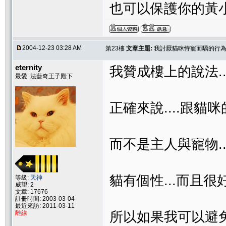
也可以保護你的黃
2004-12-23 03:28 AM
第23樓
文章主題:
我討厭貓咪恃寵而驕的行為..
eternity
我贊成樓上的說法...
最愛: 法藍奇王子殿下
正確來說....跟貓咪
而不是主人與寵物...
貓有個性...而且很好奇.
等級:
天神
威望: 2
文章: 17676
註冊時間: 2003-03-04
最近來訪: 2011-03-11
離線
所以如果我可以避免