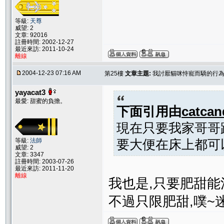
等級:
天尊
威望: 2
文章: 92016
註冊時間: 2002-12-27
最近來訪: 2011-10-24
離線
2004-12-23 07:16 AM
第25樓
文章主題:
我討厭貓咪恃寵而驕的行為..
yayacat3
最愛: 甜蜜的負擔。
下面引用由
catcan
現在只要我家哥哥
等級:
法師
要大便在床上都可
威望: 2
文章: 3347
註冊時間: 2003-07-26
最近來訪: 2011-11-20
離線
我也是,只要肥甜
不過只限肥甜,噗~