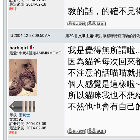
註冊時間: 2004-11-09
最近來訪: 2014-02-18
離線
教的話，的確不見
2004-12-23 09:50 AM
第29樓
文章主題:
我討厭貓咪恃寵而驕的行為..
barbigirl
我是覺得無所謂啦.
最愛: 牛奶&饅頭&MIMI&MOMO
因為貓爸每次回來
不注意的話喵喵就把
個人感覺是這樣啦
所以貓咪我也不想給
不然他也會有自己
等級:
聖騎士
文章: 91
註冊時間: 2004-07-09
最近來訪: 2014-02-08
離線