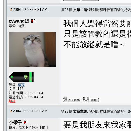
2004-12-23 08:31 AM
第26樓
文章主題:
我討厭貓咪恃寵而驕的行為..
cywang19
我個人覺得當然要
最愛: 滷蛋
只是該管教的還是
不能放縱就是噜∼
等級:
精靈
文章: 178
註冊時間: 2003-11-04
最近來訪: 2008-03-14
離線
2004-12-23 08:56 AM
第27樓
文章主題:
我討厭貓咪恃寵而驕的行為..
小帶子
要是我朋友來我家
最愛: 球球小卡芬達小順子