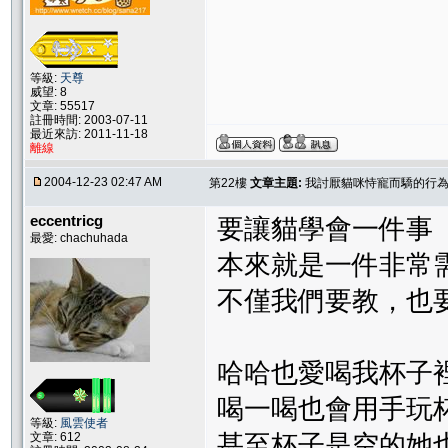
等級:
天尊
威望: 8
文章: 55517
註冊時間: 2003-07-11
最近來訪: 2011-11-18
離線
2004-12-23 02:47 AM
第22樓
文章主題:
我討厭貓咪恃寵而驕的行為..
eccentricg
要讓貓學會一件事
最愛: chachuhada
本來就是一件非常
不僅我們要教，也
哈哈也愛喝我杯子
喝一喝也會用手玩
等級:
風雲使者
文章: 612
甚至杯子是空的她