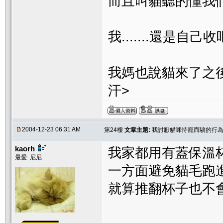
而且叫貓聽的懂我們的規
我.......還是自己收吧..
我媽也說貓來了之後我
汗>
2004-12-23 06:31 AM
第24樓
文章主題:
我討厭貓咪恃寵而驕的行為..
kaorh
我家都用有蓋保溫
最愛: 尼尼
一方面避免貓毛跑
就算推翻杯子也不