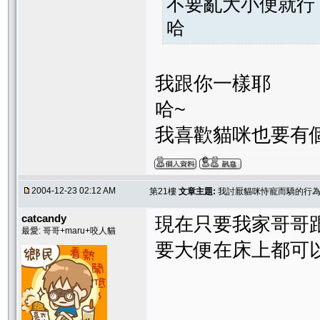
不要亂大小便就行
哈
我跟你一樣耶
哈~
我喜歡貓咪也要有
2004-12-23 02:12 AM
第21樓
文章主題:
我討厭貓咪恃寵而驕的行為..
catcandy
現在只要我家哥哥跟
最愛: 哥哥+maru+咬人貓
要大便在床上都可