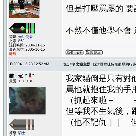
但是打壓罵壓的 
不然不僅他學不會
等級:
光明使者
文章: 858
註冊時間: 2004-11-15
最近來訪: 2005-10-15
離線
2004-12-23 12:52 AM
第17樓
文章主題:
我討厭貓咪恃寵而驕的行為..
貓；瑄〞
我家貓倒是只有對
最愛: Ｌｉｓａ
罵他就抱住我的手
（抓起來啦－ －
但等我不生氣後，
（他不記仇｜｜ 
等級:
騎士