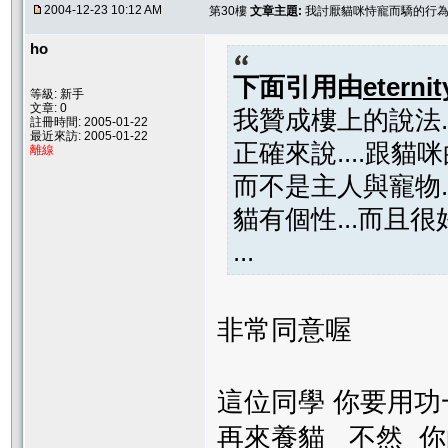
2004-12-23 10:12 AM
第30樓
文章主題:
我討厭貓咪恃寵而驕的行為..
ho
下面引用由
eternit
等級: 新手
文章: 0
我贊成樓上的說法...
註冊時間: 2005-01-22
最近來訪: 2005-01-22
正確來說....跟貓咪
離線
而不是主人與寵物...
貓有個性...而且很好奇.
...
非常同意喔
這位同學 你要用功
再來養貓 不然 