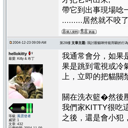
帶它到出事現場唸一
.........居然
2004-12-23 09:09 AM
第28樓
文章主題:
我討厭貓咪恃寵而驕的行為..
hellokitty
我通常會分，如果
最愛: Kitty & 布丁
果是跳到電視或冷
上，立即的把貓關
關在洗衣籃�然後
我們家KITTY很
之後，還是會小犯
等級:
風雲使者
威望: 1
文章: 432