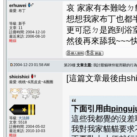
erhuwei
哀 家家有本難唸ㄉ貓
最愛: 布丁
想想我家布丁也都
等級: 新手
更可惡ㄉ是跑到浴
文章: 11
註冊時間: 2004-12-10
最近來訪: 2006-08-10
然後再來舔我~~~
離線
2004-12-23 01:58 AM
第20樓
文章主題:
我討厭貓咪恃寵而驕的行為..
[這篇文章最後由shicis
shicishici
最愛: 桃桃~&黑皮皮~&圈圈
下面引用由
pinguj
這些我都覺的沒差
等級:
大法師
文章: 5518
我對我家貓貓要求
註冊時間: 2004-05-02
最近來訪: 2010-10-03
離線