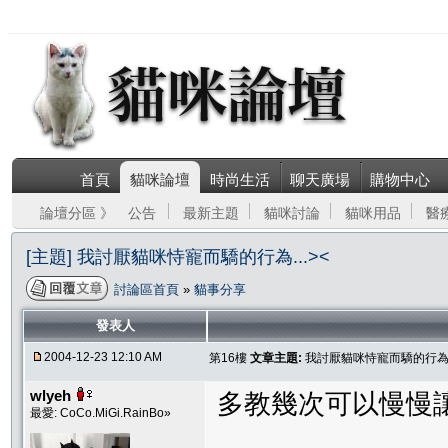
首頁
貓咪論壇
時尚生活
聊天廣場
購物中心
論壇分區 》
公告
最新主題
貓咪討論
貓咪用品
醫
[主題] 我討厭貓咪恃寵而驕的行為...><
討論區首頁
»
貓事分享
發表人
2004-12-23 12:10 AM
第16樓
文章主題:
我討厭貓咪恃寵而驕的行為..
wlyeh
多教幾次可以慢慢
最愛: CoCo.MiGi.RainBo»