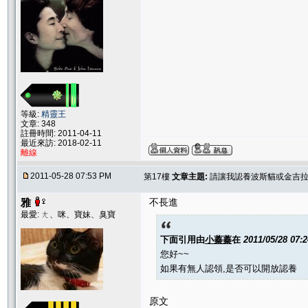
等級:
精靈王
文章: 348
註冊時間: 2011-04-11
最近來訪: 2018-02-11
離線
2011-05-28 07:53 PM
第17樓
文章主題:
請讓我認養波斯貓或金吉
雅
不長進
最愛: ㄤ、咪、寶妹、臭寶
下面引用由
小蓁蓁
在
2011/05/28 07:
您好~~
如果有無人認領,是否可以開放認養
原文