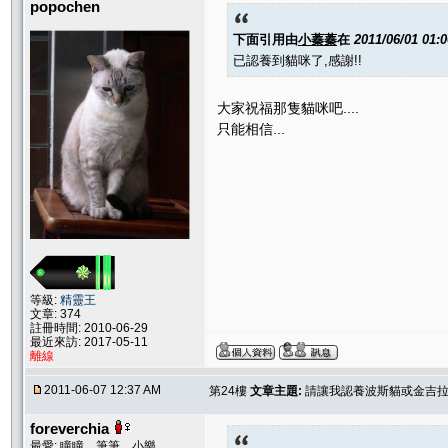
popochen
下面引用由
小蓁蓁
在
2011/06/01 01:
已認養到貓咪了,感謝!!
大家祝福那隻貓咪吧....
只能相信...
等級:
精靈王
文章: 374
註冊時間: 2010-06-29
最近來訪: 2017-05-11
離線
2011-06-07 12:37 AM
第24樓
文章主題:
請讓我認養波斯貓或金吉
foreverchia
最愛: 瞳瞳、筆筆、小樂