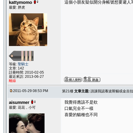
kattymomo
這個小朋友疑似開分身帳號想要避人
最愛: 胖虎
等級:
聖騎士
文章: 142
註冊時間: 2010-02-05
最近來訪: 2013-06-27
離線
2011-05-29 08:53 PM
第21樓
文章主題:
請讓我認養波斯貓或金吉
aisummer
我覺得應該不是欸
最愛: 花花，小可
口氣完全不一樣
喜愛的貓種也不同