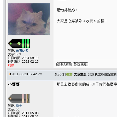
是懶得管妳！
大家是心疼被妳＜收養＞的貓！
等級:
光明使者
文章: 809
註冊時間: 2004-09-19
最近來訪: 2022-02-15
離線
2011-06-23 07:42 PM
第30樓 [
樓主
]
文章主題:
請讓我認養波斯貓或
小蓁蓁
那是去收容所養的貓ㄟ!!干你們甚麼事
等級:
騎士
文章: 60
註冊時間: 2011-05-08
最近來訪: 2011-05-21