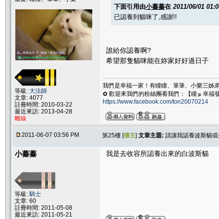
下面引用由
小蓁蓁
在
2011/06/01 01:
已認養到貓咪了,感謝!!
誰給你認養啊?
希望那隻貓咪能在妳家好好過日子
我們是幸福一家！有瞳瞳、筆筆、小樂三姊
等級:
大法師
✿ 歡迎來我們的粉絲團看我們
文章: 4077
https://www.facebook.com/ton20070214
註冊時間: 2010-03-22
最近來訪: 2013-04-28
離線
2011-06-07 03:56 PM
第25樓 [
樓主
]
文章主題:
請讓我認養波斯貓或
小蓁蓁
我是去收容所認養出來的白波斯貓
等級:
騎士
文章: 60
註冊時間: 2011-05-08
最近來訪: 2011-05-21