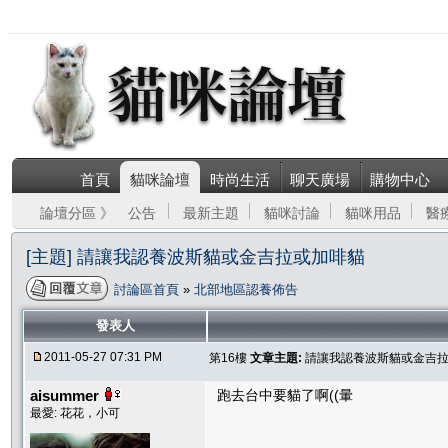
首頁
貓咪論壇
時尚生活
聊天廣場
購物中心
論壇分區 》
公告
最新主題
貓咪討論
貓咪用品
醫
[主題] 請讓我認養波斯貓或金吉拉或加啡貓
討論區首頁
»
北部地區認養佈告
發表人
2011-05-27 07:31 PM
第16樓
文章主題:
請讓我認養波斯貓或金吉
aisummer
跑去台中要貓了啊((暈
最愛: 花花，小可