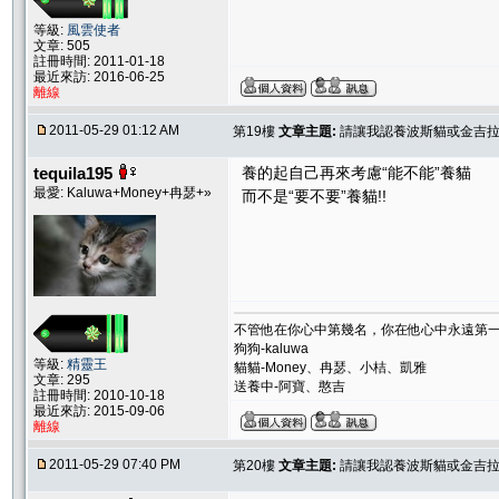
等級:
風雲使者
文章: 505
註冊時間: 2011-01-18
最近來訪: 2016-06-25
離線
2011-05-29 01:12 AM
第19樓
文章主題:
請讓我認養波斯貓或金吉
tequila195
養的起自己再來考慮“能不能”養貓
最愛: Kaluwa+Money+冉瑟+»
而不是“要不要”養貓!!
不管他在你心中第幾名，你在他心中永遠第
狗狗-kaluwa
等級:
精靈王
貓貓-Money、冉瑟、小桔、凱雅
文章: 295
送養中-阿寶、憨吉
註冊時間: 2010-10-18
最近來訪: 2015-09-06
離線
2011-05-29 07:40 PM
第20樓
文章主題:
請讓我認養波斯貓或金吉