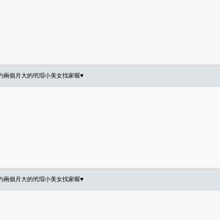
】約兩個月大的玳瑁小美女找家喔♥
】約兩個月大的玳瑁小美女找家喔♥