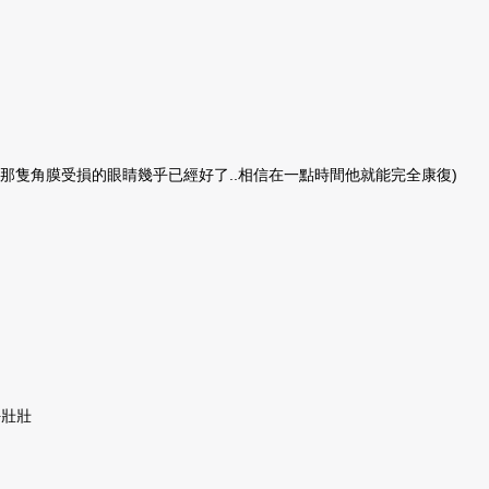
奶茶那隻角膜受損的眼睛幾乎已經好了..相信在一點時間他就能完全康復)
好壯壯