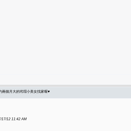
】約兩個月大的玳瑁小美女找家喔♥
/12 11:42 AM