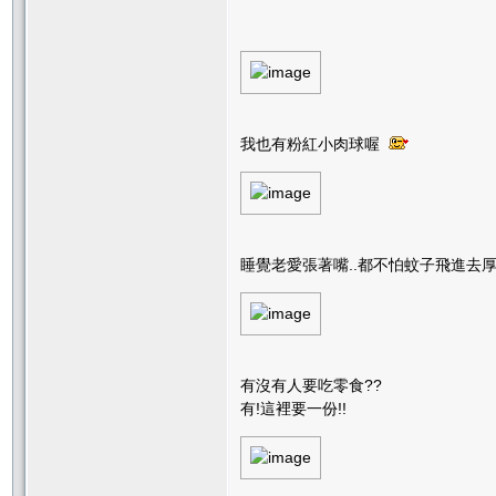
我也有粉紅小肉球喔
睡覺老愛張著嘴..都不怕蚊子飛進去厚!
有沒有人要吃零食??
有!這裡要一份!!