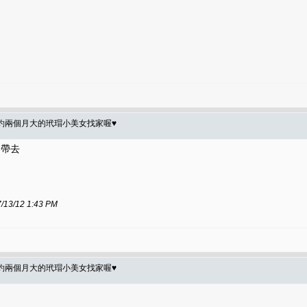
】約兩個月大的玳瑁小美女找家喔♥
起帶去
/12 1:43 PM
】約兩個月大的玳瑁小美女找家喔♥