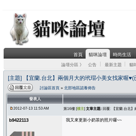
首頁
貓咪論壇
時尚生活
論壇分區 》
公告
最新主題
貓
[主題] 【宜蘭.台北】兩個月大的玳瑁小美女找家喔♥(
討論區首頁
»
北部地區認養佈告
發表人
2012-07-13 11:53 AM
第16樓 [
樓主
]
文章主題:
回覆: 【宜蘭.台北
b9422113
我又來更新小奶茶的照片囉~~