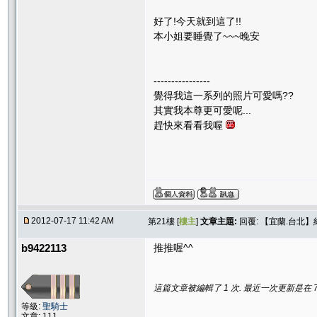
好了!今天就到這了!!
本小姐要睡覺了~~~晚安
----------------
覺得我這一系列的照片可愛嗎??
其實我本尊更可愛呢...
趕快來看看我喔
2012-07-17 11:42 AM
第21樓 [
樓主
]
文章主題:
回覆: 【宜蘭.台北
b9422113
推推喔^^
這篇文章被編輯了 1 次. 最近一次更新是在 7/17
等級:
聖騎士
文章: 111