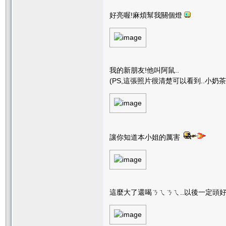
好亮喔!麻煩幫我關個燈
我的新朋友!他叫阿鼠..
(PS,這張照片很清楚可以看到..小
讓你知道本小姐的厲害
這麼大了還喝ㄋㄟㄋㄟ..以後一定頭