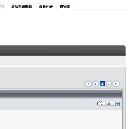
搜尋
最新主題動態
會員列表
購物車
◄
1
2
3
►