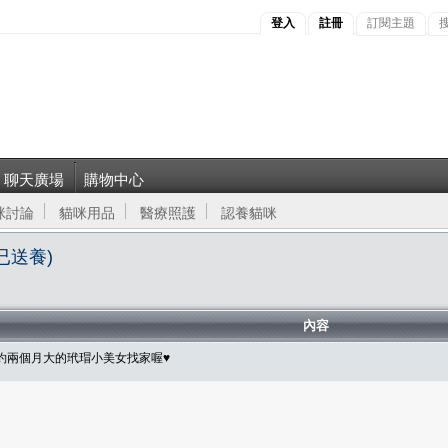
登入
註冊
訂閱主題
聊天廣場
購物中心
咪討論
貓咪用品
醫療照護
認養貓咪
已送養)
內容
】約兩個月大的玳瑁小美女找家喔♥