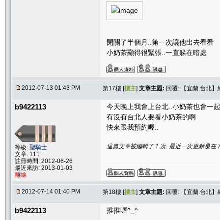
閉關了半個月..第一次讓他出去看看
小奶茶顯得很緊張..一直躲在暗處
2012-07-13 01:43 PM
第17樓 [
樓主
]
文章主題:
回覆: 【宜蘭.台北
b9422113
今天晚上我會上台北..小奶茶也會一
有沒有台北人要看小奶茶的啊
快來跟我預約喔..
這篇文章被編輯了 1 次. 最近一次更新是在 7/13
等級:
聖騎士
文章: 111
註冊時間: 2012-06-26
最近來訪: 2013-01-03
離線
2012-07-14 01:40 PM
第18樓 [
樓主
]
文章主題:
回覆: 【宜蘭.台北
b9422113
推推喔^_^