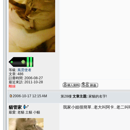
等級:
風雲使者
文章: 486
註冊時間: 2006-08-27
最近來訪: 2011-10-28
離線
2006-10-17 12:15 AM
第28樓
文章主題:
家貓的名字!
貓管家
我家小姐很簡單..老大叫阿卡..老二叫喵
最愛: 老貓 土貓 小貓