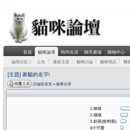
首頁
貓咪論壇
時尚生活
聊天廣場
購物中心
論壇分區 》
公告
最新主題
貓咪討論
貓咪用品
醫
[主題] 家貓的名字!
討論區首頁
»
貓事分享
1.咪咪
2.喵喵
3.奶茶(飲料類)
4小可愛