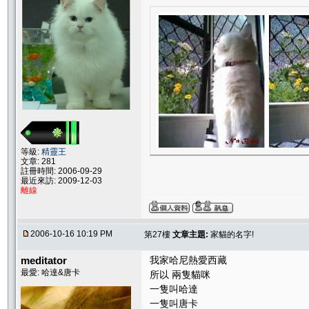
等級:
精靈王
文章: 281
註冊時間: 2006-09-29
最近來訪: 2009-12-03
離線
2006-10-16 10:19 PM
第27樓
文章主題:
家貓的名字!
meditator
我家哈尼熱愛西藏
最愛: 哈達&唐卡
所以 兩隻貓咪
一隻叫哈達
一隻叫唐卡