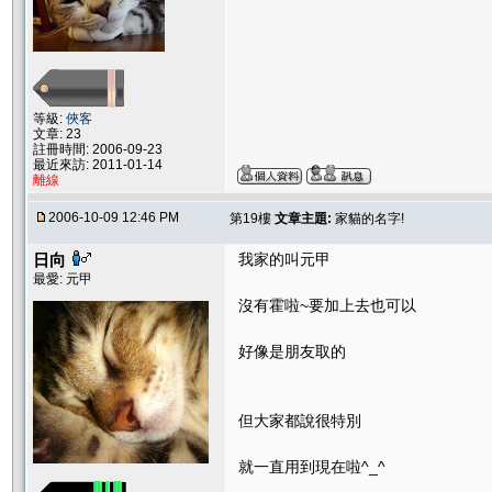
等級:
俠客
文章: 23
註冊時間: 2006-09-23
最近來訪: 2011-01-14
離線
2006-10-09 12:46 PM
第19樓
文章主題:
家貓的名字!
日向
我家的叫元甲
最愛: 元甲
沒有霍啦~要加上去也可以
好像是朋友取的
但大家都說很特別
就一直用到現在啦^_^