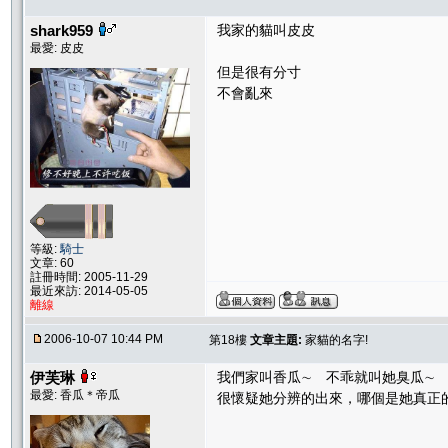
shark959
我家的貓叫皮皮
最愛: 皮皮
但是很有分寸
不會亂來
等級:
騎士
文章: 60
註冊時間: 2005-11-29
最近來訪: 2014-05-05
離線
2006-10-07 10:44 PM
第18樓
文章主題:
家貓的名字!
伊芙琳
我們家叫香瓜∼ 不乖就叫她臭瓜∼
最愛: 香瓜＊帝瓜
很懷疑她分辨的出來，哪個是她真正