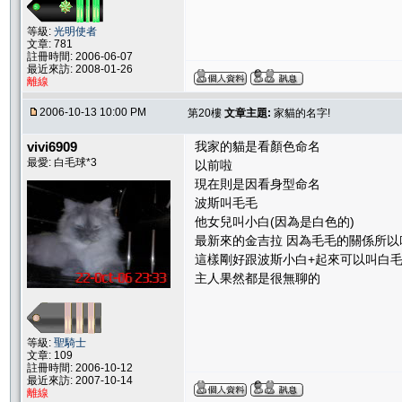
等級:
光明使者
文章: 781
註冊時間: 2006-06-07
最近來訪: 2008-01-26
離線
2006-10-13 10:00 PM
第20樓
文章主題:
家貓的名字!
vivi6909
我家的貓是看顏色命名
最愛: 白毛球*3
以前啦
現在則是因看身型命名
波斯叫毛毛
他女兒叫小白(因為是白色的)
最新來的金吉拉 因為毛毛的關係所以
這樣剛好跟波斯小白+起來可以叫白毛球
主人果然都是很無聊的
等級:
聖騎士
文章: 109
註冊時間: 2006-10-12
最近來訪: 2007-10-14
離線