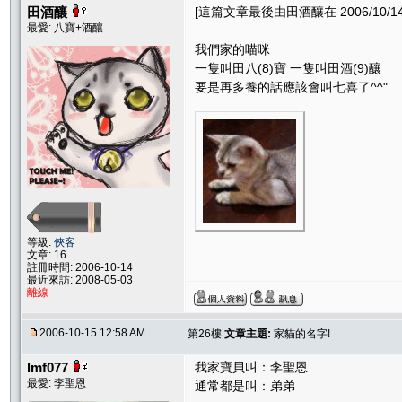
田酒釀
[這篇文章最後由田酒釀在 2006/10/14 
最愛: 八寶+酒釀
我們家的喵咪
一隻叫田八(8)寶 一隻叫田酒(9)釀
要是再多養的話應該會叫七喜了^^"
等級:
俠客
文章: 16
註冊時間: 2006-10-14
最近來訪: 2008-05-03
離線
2006-10-15 12:58 AM
第26樓
文章主題:
家貓的名字!
lmf077
我家寶貝叫：李聖恩
最愛: 李聖恩
通常都是叫：弟弟