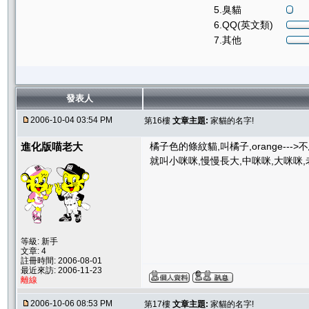
5.臭貓
6.QQ(英文類)
7.其他
發表人
2006-10-04 03:54 PM
第16樓
文章主題:
家貓的名字!
進化版喵老大
橘子色的條紋貓,叫橘子,orange--->
就叫小咪咪,慢慢長大,中咪咪,大咪咪,老
等級: 新手
文章: 4
註冊時間: 2006-08-01
最近來訪: 2006-11-23
離線
2006-10-06 08:53 PM
第17樓
文章主題:
家貓的名字!