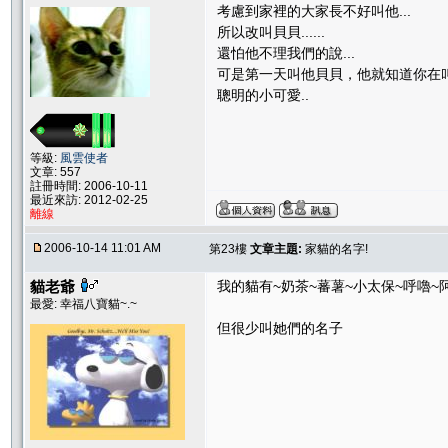
考慮到家裡的大家長不好叫他...
所以改叫貝貝......
還怕他不理我們的說...
可是第一天叫他貝貝，他就知道你在叫他
聰明的小可愛..
等級:
風雲使者
文章: 557
註冊時間: 2006-10-11
最近來訪: 2012-02-25
離線
2006-10-14 11:01 AM
第23樓
文章主題:
家貓的名字!
貓老爺
我的貓有~奶茶~蕃薯~小太保~呼嚕~阿寶
最愛: 幸福八寶貓~.~
但很少叫她們的名子