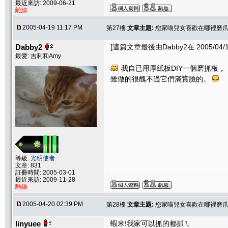
最近來訪: 2009-06-21
離線
2005-04-19 11:17 PM
第27樓
文章主題:
您家喵兒女喜歡在哪裡磨爪子
Dabby2
[這篇文章最後由Dabby2在 2005/04/19
最愛: 吉利和Amy
我自已用厚紙板DIY一個磨抓板，
雖做的很醜不過它們滿賞臉的。
等級:
光明使者
文章: 831
註冊時間: 2005-03-01
最近來訪: 2009-11-28
離線
2005-04-20 02:39 PM
第28樓
文章主題:
您家喵兒女喜歡在哪裡磨爪子
linyuee
蝦米!我家可以抓的都抓ㄟ