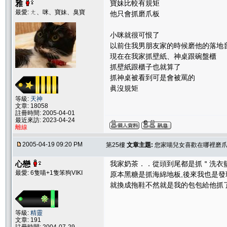
雅
寶妹比較有規矩
最愛: ㄤ、咪、寶妹、臭寶
他只會抓磨爪板
小咪就很可恨了
以前住我男朋友家的時候磨他的落地
現在在我家抓壁紙、神桌跟碗盤櫃
抓壁紙跟櫃子也就算了
抓神桌被看到可是會被罵的
眞沒規矩
等級:
天神
文章: 18058
註冊時間: 2005-04-01
最近來訪: 2023-04-24
離線
2005-04-19 09:20 PM
第25樓
文章主題:
您家喵兒女喜歡在哪裡磨爪子
心戀
我家奶茶．．從頭到尾都是抓＂洗衣
最愛: 6隻喵+1隻笨狗VIKI
原本黑糖是抓海綿地板,後來我也是發
就換成拖鞋不然就是我的包包給他抓
等級:
精靈
文章: 191