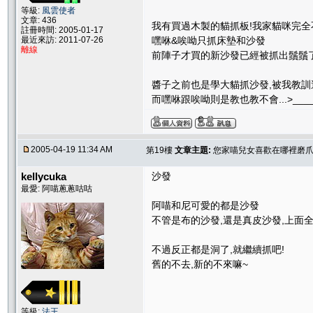
等級:
風雲使者
文章: 436
我有買過木製的貓抓板!我家貓咪完全
註冊時間: 2005-01-17
最近來訪: 2011-07-26
嘿咻&唉呦只抓床墊和沙發
離線
前陣子才買的新沙發已經被抓出鬚鬚了
醬子之前也是學大貓抓沙發,被我教訓
而嘿咻跟唉呦則是教也教不會...>____
2005-04-19 11:34 AM
第19樓
文章主題:
您家喵兒女喜歡在哪裡磨爪子
kellycuka
沙發
最愛: 阿喵蔥蔥咕咕
阿喵和尼可愛的都是沙發
不管是布的沙發,還是真皮沙發,上面
不過反正都是洞了,就繼續抓吧!
舊的不去,新的不來嘛~
等級:
法王