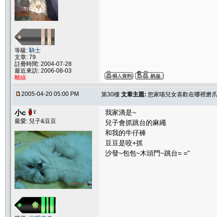
等級:
騎士
文章: 79
註冊時間: 2004-07-28
最近來訪: 2006-08-03
離線
2005-04-20 05:00 PM
第30樓
文章主題:
您家喵兒女喜歡在哪裡磨爪子
小c
我家滴是~
最愛: 兒子&豆豆
兒子會抓跳台的麻繩
和我的牛仔褲
豆豆是咬+抓
沙發~包包~木頭門~跳台= ="