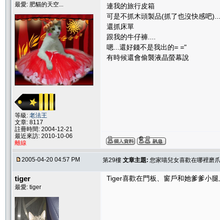
最愛: 肥貓的天空...
連我的旅行皮箱
可是不抓木頭製品(抓了也沒快感吧)..
還抓床單
跟我的牛仔褲....
嗯...還好錢不是我出的= ="
有時候還會偷襲液晶螢幕說
等級:
老法王
文章: 8117
註冊時間: 2004-12-21
最近來訪: 2010-10-06
離線
2005-04-20 04:57 PM
第29樓
文章主題:
您家喵兒女喜歡在哪裡磨爪子
tiger
Tiger喜歡在門板、窗戶和她爹爹小
最愛: tiger