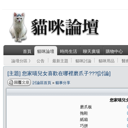
首頁
貓咪論壇
時尚生活
聊天廣場
購物中心
論壇分區 》
公告
最新主題
貓咪討論
貓咪用品
醫
[主題] 您家喵兒女喜歡在哪裡磨爪子???[討論]
討論區首頁
»
貓事分享
您家喵兒女
磨爪板
拖鞋
紙箱
巧拼