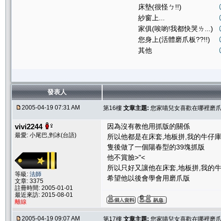
床墊(很怪ㄅ!!)
紗窗上...
家俱(唉喲!我都快哭ㄌ...)
您身上(活體磨爪板??!!)
其他
發表人
2005-04-19 07:31 AM
第16樓
文章主題:
您家喵兒女喜歡在哪裡磨爪子
vivi2244
因為沒有教他用抓版的關係
最愛: 小尾巴,剉冰(台語)
所以他都是在床套,地板拼,我的牛仔
隻後做了一個陽春型的39塊抓版
他不賞臉>"<
所以只好又讓他在床套,地板拼,我的
等級:
法師
希望他以後會學會用磨爪版
文章: 3375
註冊時間: 2005-01-01
最近來訪: 2015-08-01
離線
2005-04-19 09:07 AM
第17樓
文章主題:
您家喵兒女喜歡在哪裡磨爪子