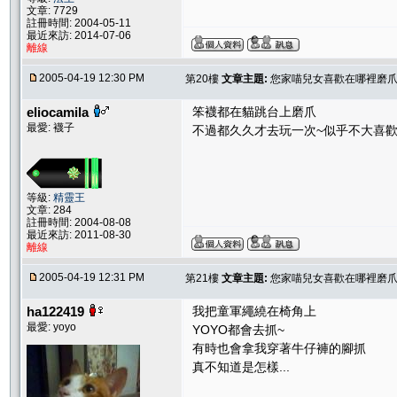
文章: 7729
註冊時間: 2004-05-11
最近來訪: 2014-07-06
離線
2005-04-19 12:30 PM
第20樓
文章主題:
您家喵兒女喜歡在哪裡磨爪子
eliocamila
笨襪都在貓跳台上磨爪
最愛: 襪子
不過都久久才去玩一次~似乎不大喜歡磨
等級:
精靈王
文章: 284
註冊時間: 2004-08-08
最近來訪: 2011-08-30
離線
2005-04-19 12:31 PM
第21樓
文章主題:
您家喵兒女喜歡在哪裡磨爪子
ha122419
我把童軍繩繞在椅角上
最愛: yoyo
YOYO都會去抓~
有時也會拿我穿著牛仔褲的腳抓
真不知道是怎樣...