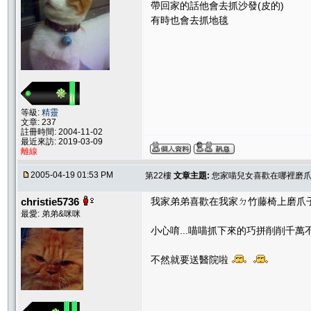
帶回家的話他會去抓沙發(皮的)
有時也會去抓地毯
等級:
精靈
文章: 237
註冊時間: 2004-11-02
最近來訪: 2019-03-09
離線
2005-04-19 01:53 PM
第22樓
文章主題:
您家喵兒女喜歡在哪裡磨爪子
christie5736
我家弟弟喜歡在我家ㄉ竹藤椅上磨爪
最愛: 弟弟&咪咪
小心唷...喵喵抓下來的巧拼削削千
不然就要送醫院啦