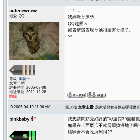
cutenewnew
ㄏㄏ...
最愛: QQ
我媽咪ㄉ床墊...
QQ超愛ㄉ....
那表情還表現ㄉ她很厲害ㄉ樣子..
^^
等級:
聖騎士
文章: 109
註冊時間: 2005-03-09
最近來訪: 2011-12-28
離線
2005-04-19 11:06 AM
第18樓
文章主題:
您家喵兒女喜歡在哪裡磨爪子
pinkbaby
我想請問頗受好評的"彩遊館39圓貓抓
如果在上面磨爪不就屑屑掉滿地了嗎?
貓咪會不會吃屑屑阿??