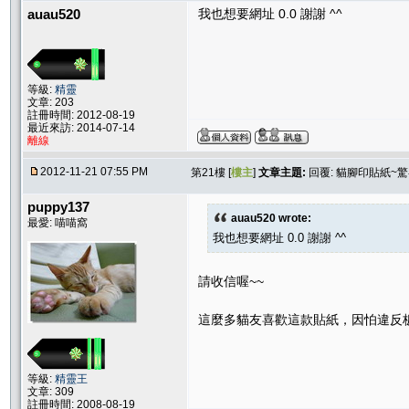
auau520
我也想要網址 0.0 謝謝 ^^
等級:
精靈
文章: 203
註冊時間: 2012-08-19
最近來訪: 2014-07-14
離線
2012-11-21 07:55 PM
第21樓 [
樓主
]
文章主題:
回覆: 貓腳印貼紙~
puppy137
auau520 wrote:
最愛: 喵喵窩
我也想要網址 0.0 謝謝 ^^
請收信喔~~
這麼多貓友喜歡這款貼紙，因怕違反
等級:
精靈王
文章: 309
註冊時間: 2008-08-19