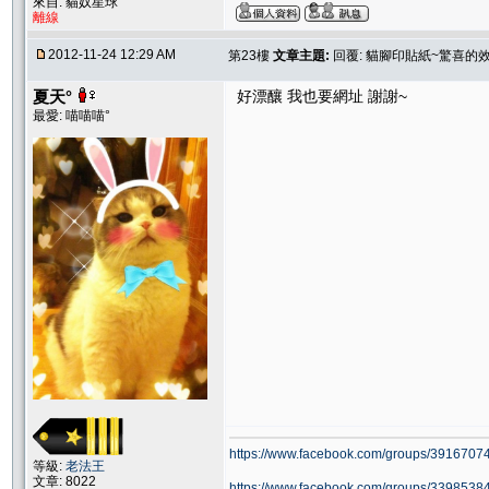
來自: 貓奴星球
離線
2012-11-24 12:29 AM
第23樓
文章主題:
回覆: 貓腳印貼紙~驚喜的
夏天°
好漂釀 我也要網址 謝謝~
最愛: 喵喵喵°
https://www.facebook.com/groups/39167074
等級:
老法王
文章: 8022
https://www.facebook.com/groups/33985384