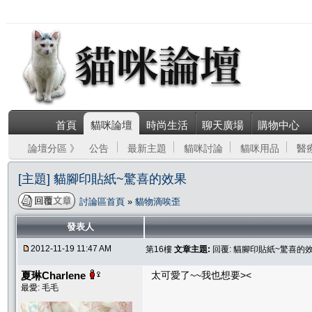
首頁
貓咪論壇
時尚生活
聊天廣場
購物中心
論壇分區 》
公告
最新主題
貓咪討論
貓咪用品
醫
[主題] 貓腳印貼紙~驚喜的效果
討論區首頁
»
貓物滴唉歪
發表人
2012-11-19 11:47 AM
第16樓
文章主題:
回覆: 貓腳印貼紙~驚喜的
夏琳Charlene
太可愛了~~我也想要><
最愛: 毛毛