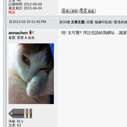
文章: 40
註冊時間: 2012-08-09
最近來訪: 2015-04-04
離線
2013-02-25 01:40 PM
第30樓
文章主題:
回覆: 貓腳印貼紙~驚喜的
annachen
哇! 太可愛!! 拜託也請給我網址，謝謝 
最愛: 蕾蕾 & 洛洛
等級:
騎士
文章: 63