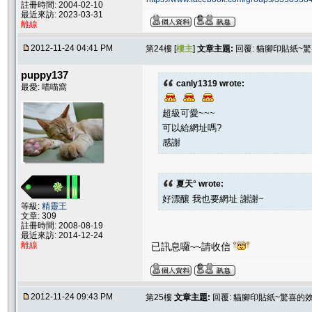
註冊時間: 2004-02-10
最近來訪: 2023-03-31
離線
2012-11-24 04:41 PM
第24樓 [
樓主
]
文章主題:
回覆: 貓腳印貼紙~
puppy137
canly1319 wrote:
最愛: 喵喵窩
超級可愛~~~
可以給網址嗎?
感謝
夏天° wrote:
好漂釀 我也要網址 謝謝~
等級:
精靈王
文章: 309
註冊時間: 2008-08-19
最近來訪: 2014-12-24
離線
已訊息囉~~請收信
2012-11-24 09:43 PM
第25樓
文章主題:
回覆: 貓腳印貼紙~驚喜的