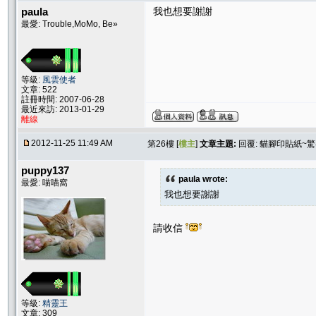
paula
我也想要謝謝
最愛: Trouble,MoMo, Be»
等級:
風雲使者
文章: 522
註冊時間: 2007-06-28
最近來訪: 2013-01-29
離線
2012-11-25 11:49 AM
第26樓 [
樓主
]
文章主題:
回覆: 貓腳印貼紙~
puppy137
paula wrote:
最愛: 喵喵窩
我也想要謝謝
請收信
等級:
精靈王
文章: 309