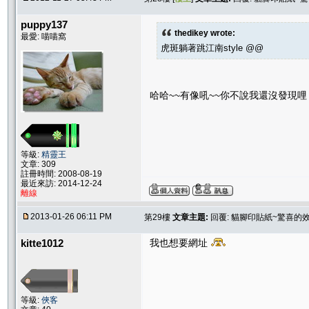
puppy137
thedikey wrote:
最愛: 喵喵窩
虎斑躺著跳江南style @@
哈哈~~有像吼~~你不說我還沒發現
等級:
精靈王
文章: 309
註冊時間: 2008-08-19
最近來訪: 2014-12-24
離線
2013-01-26 06:11 PM
第29樓
文章主題:
回覆: 貓腳印貼紙~驚喜的
kitte1012
我也想要網址
等級:
俠客