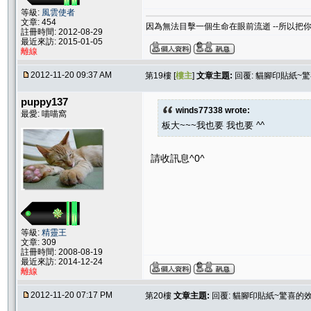
等級:
風雲使者
文章: 454
因為無法目擊一個生命在眼前流逝 --所以把你
註冊時間: 2012-08-29
最近來訪: 2015-01-05
離線
2012-11-20 09:37 AM
第19樓 [
樓主
]
文章主題:
回覆: 貓腳印貼紙~
puppy137
winds77338 wrote:
最愛: 喵喵窩
板大~~~我也要 我也要 ^^
請收訊息^0^
等級:
精靈王
文章: 309
註冊時間: 2008-08-19
最近來訪: 2014-12-24
離線
2012-11-20 07:17 PM
第20樓
文章主題:
回覆: 貓腳印貼紙~驚喜的