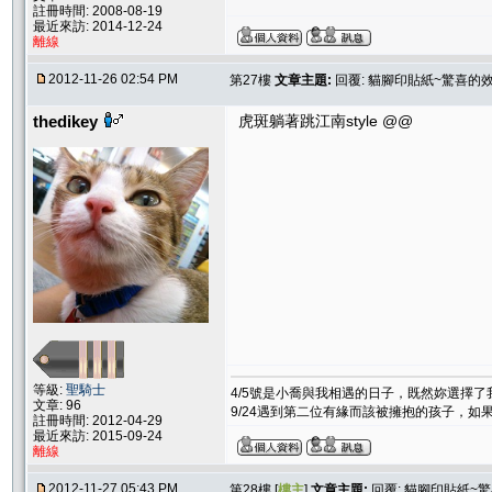
註冊時間: 2008-08-19
最近來訪: 2014-12-24
離線
2012-11-26 02:54 PM
第27樓
文章主題:
回覆: 貓腳印貼紙~驚喜的
thedikey
虎斑躺著跳江南style @@
等級:
聖騎士
4/5號是小喬與我相遇的日子，既然妳選擇
文章: 96
9/24遇到第二位有緣而該被擁抱的孩子，
註冊時間: 2012-04-29
最近來訪: 2015-09-24
離線
2012-11-27 05:43 PM
第28樓 [
樓主
]
文章主題:
回覆: 貓腳印貼紙~