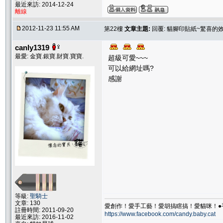
最近來訪: 2014-12-24
離線
2012-11-23 11:55 AM
第22樓
文章主題:
回覆: 貓腳印貼紙~驚喜的
canly1319
最愛: 金寶.銀寶.財寶.寶寶.
超級可愛~~~
可以給網址嗎?
感謝
等級:
聖騎士
文章: 130
愛創作！愛手工藝！愛胡搞瞎搞！愛貓咪！●手
註冊時間: 2011-09-20
https://www.facebook.com/candy.baby.cat
最近來訪: 2016-11-02