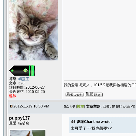
等級:
精靈王
文章: 328
我的愛喵-毛毛♂，101/6/2是我與牠相遇的日
註冊時間: 2012-06-27
最近來訪: 2015-05-25
離線
2012-11-19 10:53 PM
第17樓 [
樓主
]
文章主題:
回覆: 貓腳印貼紙~
puppy137
夏琳Charlene wrote:
最愛: 喵喵窩
太可愛了~~我也想要><