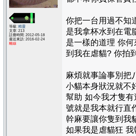
你把一台用過不知道
等級:
精靈
是我拿杯水到在電腦
文章: 213
註冊時間: 2012-05-18
最近來訪: 2016-02-24
是一樣的道理 你何
離線
到我在虐貓? 你拍
麻煩就事論事別把
小貓本身狀況就不
幫助 如今我才隻
號就是我本就行直
幹麻要讓你隻到我
如果我是虐貓狂 我