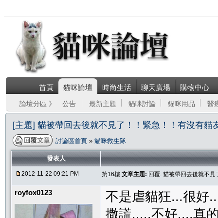
首頁
貓咪論壇
時尚生活
聊天廣場
購物中心
論壇分區 》
公告
最新主題
貓咪討論
貓咪用品
醫
[主題] 貓被帶回去後就不見了！！緊急！！有沒有貓
討論區首頁
»
貓咪救生隊
發表人
2012-11-22 09:21 PM
第16樓
文章主題:
回覆: 貓被帶回去後就不
royfox0123
不是虐貓狂...很好.
撒謊.....不好...