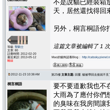
不是說貓已經裝箱
天，居然還找得回來貓
另外，桐言桐語你
這篇文章被編輯了 1 次. 
等級:
聖騎士
文章: 80
註冊時間: 2012-02-20
Mao的貓狗認養Blog：
http://catssky.pixnet.
最近來訪: 2013-05-12
離線
2012-11-23 10:38 AM
第25樓
文章主題:
回覆: 貓被帶回去後就不
桐言桐語
要不要道歉我也不在
大雨為了應付你們想
的臭味在我房間讓