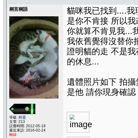
貓咪我已找到...
桐言桐語
是你不肯接 所以我
你就算不肯見我...
我依舊覺得沒替你把
證明貓的走 不是我存
的休息...
遺體照片如下 拍
是他 請你現身確認
等級:
精靈
文章: 213
註冊時間: 2012-05-18
最近來訪: 2016-02-24
離線