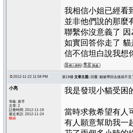
我相信小姐已經看
並非他們說的那麼有
聯繫你沒意義了 因
如實回答你走了 貓
信不信坦白說我想你
2012-11-22 11:58 PM
第19樓
文章主題:
回覆: 貓被帶回去後就不
小亮
我是發現小貓受困
等級: 新手
文章: 2
當時求救希望有人
註冊時間: 2012-11-19
最近來訪: 2012-11-24
離線
有人願意幫助我一