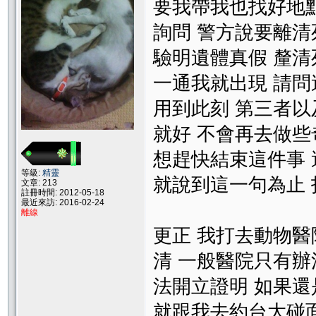
要我帶我也找好地
詢問 警方說要離
驗明遺體真假 釐清
一通我就出現 請問
用到此刻 第三者
就好 不會再去做
想趕快結束這件事 
等級:
精靈
就說到這一句為止 
文章: 213
註冊時間: 2012-05-18
最近來訪: 2016-02-24
離線
更正 我打去動物
清 一般醫院只有辦
法開立證明 如果
就跟我去約台大碰