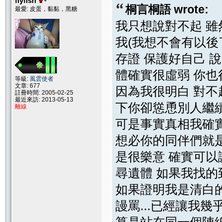
flyfish
桐言桐語 wrote:
最愛: 皮蛋，黏黏，黑糖
我只想說對不起 雖
我(我想不會有以後
存證 保護好自己 
體確實很虛弱 你也
等級:
風雲使者
文章: 677
因為我很明白 對不
註冊時間: 2005-02-25
最近來訪: 2013-05-13
下你卻慫恿別人繼續
離線
可是事實真相我確實
想必你的同伴們就是
是很樂意 確實可以
尋遺體 如果我找的到
如果證明我是清白的
謾罵...已經讓我幾
算是站在同一個陣線