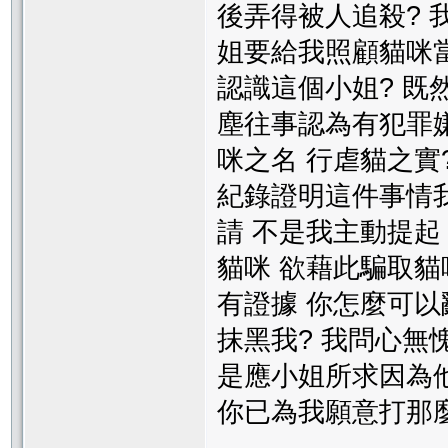
後弄得被人追殺? 
姐要給我照顧貓咪
認識這個小姐? 既
塵往事認為有犯罪
咪之名 行虐貓之實
紀錄證明這件事情
請 不是我主動提起
貓咪 欲藉此騙取貓
有證據 你怎麼可以
抹黑我? 我問心無
是應小姐所求因為他
你已為我願意打那