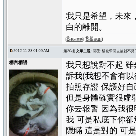
我只是希望，未來
白的離開。
2012-11-23 01:09 AM
第20樓
文章主題:
回覆: 貓被帶回去後就不
桐言桐語
我只想說對不起 
訴我(我想不會有以
拍照存證 保護好自
但是身體確實很虛弱
你去報警 因為我很
我 可是私底下你卻
隱瞞 這是對的 可