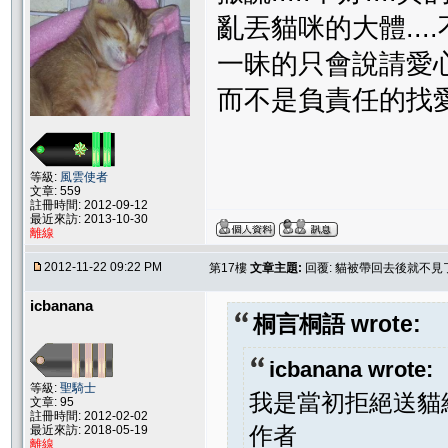
亂丟貓咪的大體...
一昧的只會說請愛
而不是負責任的找愛
等級:
風雲使者
文章: 559
註冊時間: 2012-09-12
最近來訪: 2013-10-30
離線
2012-11-22 09:22 PM
第17樓
文章主題:
回覆: 貓被帶回去後就不
icbanana
桐言桐語 wrote:
icbanana wrote:
等級:
聖騎士
我是當初拒絕送貓
文章: 95
註冊時間: 2012-02-02
作者
最近來訪: 2018-05-19
離線