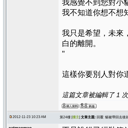
我感覺不到您對小
我不知道你想不想
我只是希望，未來
白的離開。
"
這樣你要別人對你
這篇文章被編輯了 1 次. 
2012-11-23 10:23 AM
第24樓 [
樓主
]
文章主題:
回覆: 貓被帶回去
catmaomao