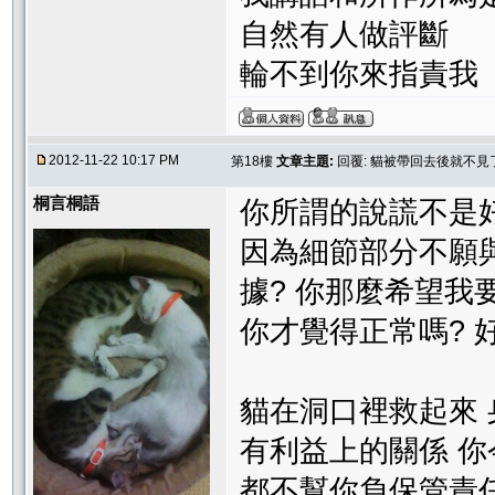
自然有人做評斷
輪不到你來指責我
2012-11-22 10:17 PM
第18樓
文章主題:
回覆: 貓被帶回去後就不
桐言桐語
你所謂的說謊不是好
因為細節部分不願
據? 你那麼希望我
你才覺得正常嗎? 
貓在洞口裡救起來 
有利益上的關係 
都不幫你負保管責任