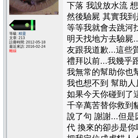
下落 我說放水流
然後驗屍 其實我到
等等我就會去跳河找
等級:
精靈
明天找地方去驗屍..
文章: 213
註冊時間: 2012-05-18
最近來訪: 2016-02-24
友跟我道歉...這些
離線
禮拜以前...我幾
我無常的幫助你也幫
我也想不到 幫助
如果今天你碰到了這
千辛萬苦替你救到
說了句 謝謝...
代 換來的卻步是