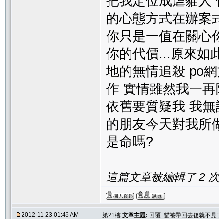
把我定位成虐貓人
的心態方式在辦案
你只是一值在關心你
你的代價...原來如
地的無情追殺 po網
作 實情雖然我一再
依舊要質疑我 我無
的朋友今天對我所做的
是命嗎?
這篇文章被編輯了 2 次. 
2012-11-23 01:46 AM
第21樓
文章主題:
回覆: 貓被帶回去後就不