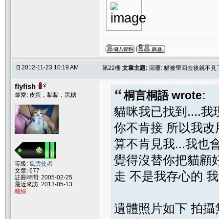
2012-11-23 10:19 AM
第22樓
文章主題:
回覆: 貓被帶回去後就不
flyfish
桐言桐語 wrote:
最愛: 皮蛋，黏黏，黑糖
貓咪我已找到...
你不肯接 所以我改
算不肯見我...我也
覺得沒替你把貓顧好
等級:
風雲使者
文章: 677
走 不是我存心的 我
註冊時間: 2005-02-25
最近來訪: 2013-05-13
離線
遺體照片如下 拍攝