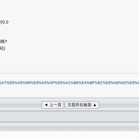
0.0
嗎?
站)
%E5%A4%A7%E6%A9%98%E9%A3%AF%E6%A1%B6%E4%BF%B1%E6%A8%82%E9%8
◄ 上一頁
主題所在板面 ▲