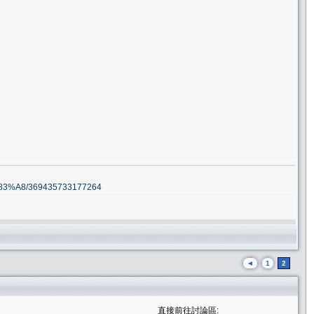
3%A8/369435733177264
◄
1
2
直接前往討論區: