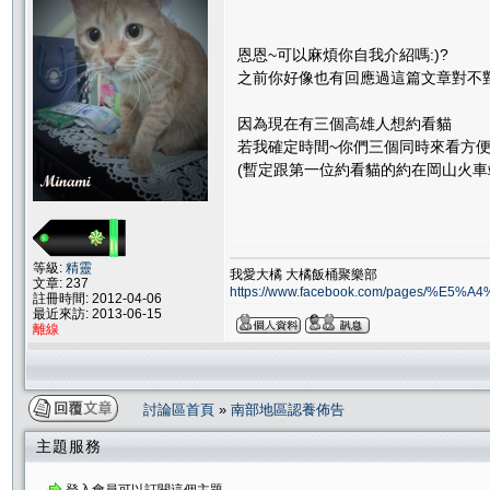
恩恩~可以麻煩你自我介紹嗎:)?
之前你好像也有回應過這篇文章對不對
因為現在有三個高雄人想約看貓
若我確定時間~你們三個同時來看方便
(暫定跟第一位約看貓的約在岡山火車
等級:
精靈
我愛大橘 大橘飯桶聚樂部
文章: 237
https://www.facebook.com/pages/
註冊時間: 2012-04-06
最近來訪: 2013-06-15
離線
討論區首頁
»
南部地區認養佈告
主題服務