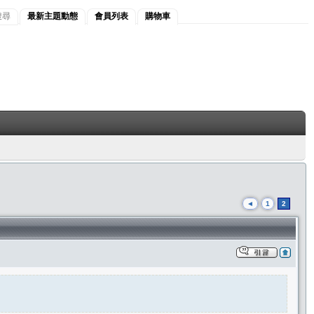
搜尋
最新主題動態
會員列表
購物車
◄
1
2