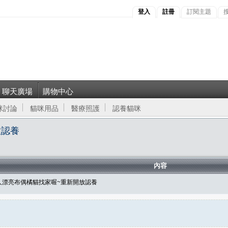
登入
註冊
訂閱主題
聊天廣場
購物中心
咪討論
貓咪用品
醫療照護
認養貓咪
放認養
內容
聰明黏人漂亮布偶橘貓找家喔~重新開放認養