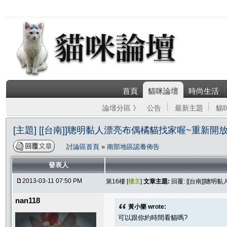
首頁
貓咪論壇
時尚生活
論壇分區 》
公告
最新主題
貓
[主題] [[台南]]聰明黏人漂亮布偶橘貓找家喔~重新開
討論區首頁
»
南部地區認養佈告
發表人
2013-03-11 07:50 PM
第16樓 [
樓主
]
文章主題:
回覆: [[台南]]
nan118
黃小樂 wrote:
可以跟你約時間看貓嗎?