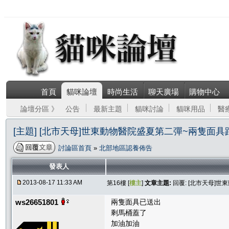
首頁
貓咪論壇
時尚生活
聊天廣場
購物中心
論壇分區 》
公告
最新主題
貓咪討論
貓咪用品
醫
[主題] [北市天母]世東動物醫院盛夏第二彈~兩隻面具
討論區首頁
»
北部地區認養佈告
發表人
2013-08-17 11:33 AM
第16樓 [
樓主
]
文章主題:
回覆: [北市天母]
ws26651801
兩隻面具已送出
剩馬桶蓋了
加油加油