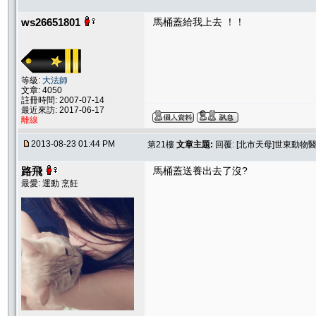
ws26651801
馬桶蓋給我上去 ！！
等級:
大法師
文章: 4050
註冊時間: 2007-07-14
最近來訪: 2017-06-17
離線
2013-08-23 01:44 PM
第21樓
文章主題:
回覆: [北市天母]世東動
路飛
馬桶蓋送養出去了沒?
最愛: 運動 烹飪