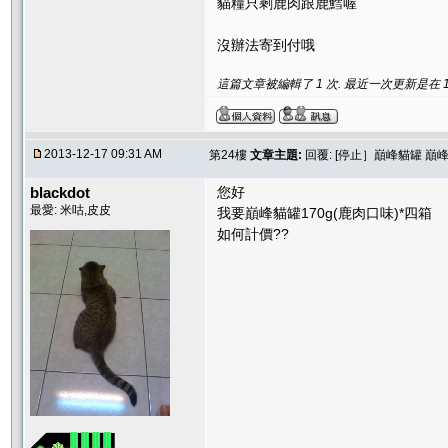
貓糧只剩鹿肉跟鹿鱈喔
沒辦法寄到付哦
這篇文章被編輯了 1 次. 最近一次更新是在 12/1
2013-12-17 09:31 AM
第24樓
文章主題:
回覆: [停止］巔峰貓罐 巔
blackdot
您好
最愛: 米咕,皮皮
我要巔峰貓罐170g(鹿肉口味)*四箱
如何計價??