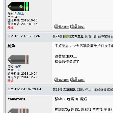
等級:
精靈王
文章: 394
註冊時間: 2013-10-10
最近來訪: 2022-01-15
離線
2013-12-13 12:11 AM
第21樓 [
樓主
]
文章主題:
回覆: [賣] 巔峰貓罐
鯰魚
不好意思，今天店家說滿千折百後不
運費要加80....
得先暫停購買了
等級:
俠客
文章: 13
註冊時間: 2013-10-04
最近來訪: 2014-12-29
離線
2013-12-13 02:29 AM
第22樓
文章主題:
回覆: [停止］巔峰貓罐 巔
Yamazaru
貓罐170g 鹿肉1鹿鱈1
狗罐370g 鹿肉1 鹿鱈*1 羊肉*1 羊鹿肚