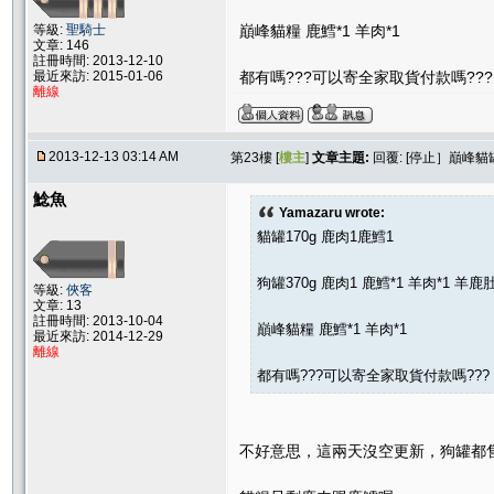
等級:
聖騎士
巔峰貓糧 鹿鱈*1 羊肉*1
文章: 146
註冊時間: 2013-12-10
最近來訪: 2015-01-06
都有嗎???可以寄全家取貨付款嗎???
離線
2013-12-13 03:14 AM
第23樓 [
樓主
]
文章主題:
回覆: [停止］巔峰
鯰魚
Yamazaru wrote:
貓罐170g 鹿肉1鹿鱈1
狗罐370g 鹿肉1 鹿鱈*1 羊肉*1 羊鹿肚
等級:
俠客
文章: 13
註冊時間: 2013-10-04
巔峰貓糧 鹿鱈*1 羊肉*1
最近來訪: 2014-12-29
離線
都有嗎???可以寄全家取貨付款嗎???
不好意思，這兩天沒空更新，狗罐都