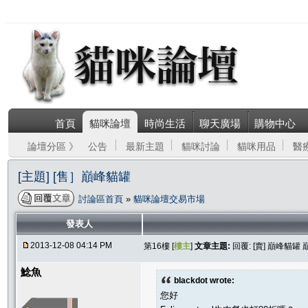
首頁
貓咪論壇
時尚生活
聊天廣場
購物中心
論壇分區 》
公告
最新主題
貓咪討論
貓咪用品
醫
[主題] [售］巔峰貓罐
討論區首頁
»
貓咪論壇交易市場
發表人
2013-12-08 04:14 PM
第16樓 [
樓主
]
文章主題:
回覆: [賣] 巔峰貓罐
鯰魚
blackdot wrote:
您好