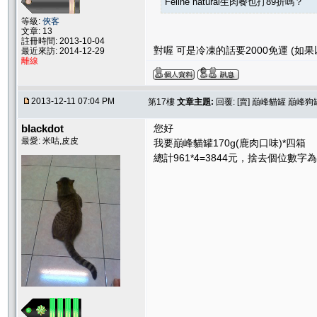
Feline natural生肉餐也打89折嗎？
等級:
俠客
文章: 13
註冊時間: 2013-10-04
對喔 可是冷凍的話要2000免運 (如
最近來訪: 2014-12-29
離線
2013-12-11 07:04 PM
第17樓
文章主題:
回覆: [賣] 巔峰貓罐 巔峰狗
blackdot
您好
最愛: 米咕,皮皮
我要巔峰貓罐170g(鹿肉口味)*四箱
總計961*4=3844元，捨去個位數字為