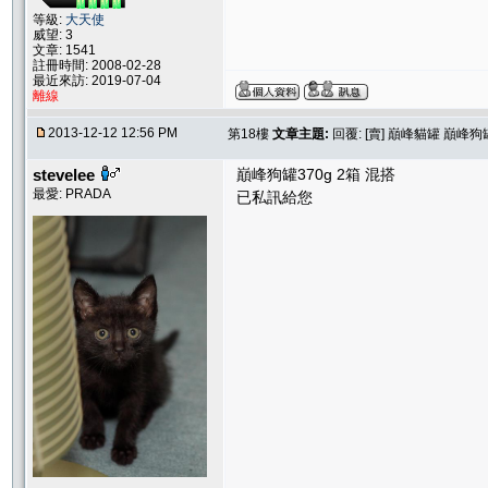
等級:
大天使
威望: 3
文章: 1541
註冊時間: 2008-02-28
最近來訪: 2019-07-04
離線
2013-12-12 12:56 PM
第18樓
文章主題:
回覆: [賣] 巔峰貓罐 巔峰狗
stevelee
巔峰狗罐370g 2箱 混搭
最愛: PRADA
已私訊給您