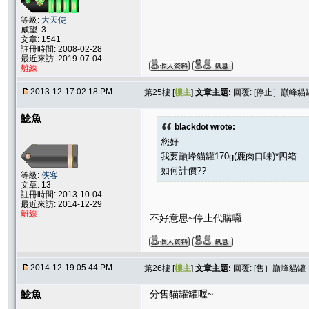
等級:
大天使
威望: 3
文章: 1541
註冊時間: 2008-02-28
最近來訪: 2019-07-04
離線
2013-12-17 02:18 PM
第25樓 [
樓主
]
文章主題:
回覆: [停止］巔峰
鯰魚
blackdot wrote:
您好
我要巔峰貓罐170g(鹿肉口味)*四箱
如何計價??
等級:
俠客
文章: 13
註冊時間: 2013-10-04
最近來訪: 2014-12-29
離線
不好意思~停止代購囉
2014-12-19 05:44 PM
第26樓 [
樓主
]
文章主題:
回覆: [售］巔峰貓罐
鯰魚
分售貓罐罐喔~