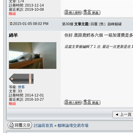
文章: 174
註冊時間: 2013-12-14
最近來訪: 2019-10-08
離線
2015-01-05 08:02 PM
第30樓
文章主題:
回覆: [售］巔峰貓罐
綿羊
你好.鹿跟鹿鱈各六個 一箱加運費是
這篇文章被編輯了 1 次. 最近一次更新是在 1/6/
等級:
俠客
文章: 33
註冊時間: 2014-12-01
最近來訪: 2016-10-27
離線
◄ 上一頁
討論區首頁
»
貓咪論壇交易市場