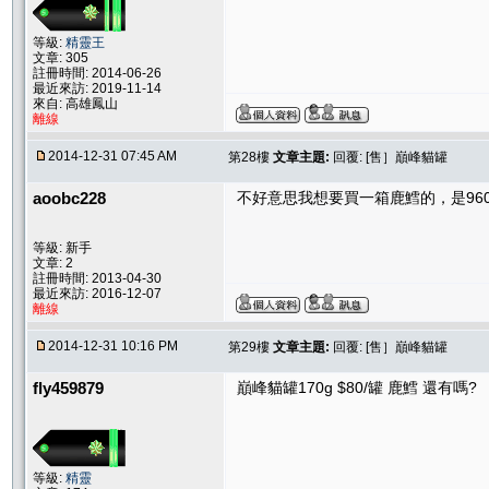
等級:
精靈王
文章: 305
註冊時間: 2014-06-26
最近來訪: 2019-11-14
來自: 高雄鳳山
離線
2014-12-31 07:45 AM
第28樓
文章主題:
回覆: [售］巔峰貓罐
aoobc228
不好意思我想要買一箱鹿鱈的，是960加
等級: 新手
文章: 2
註冊時間: 2013-04-30
最近來訪: 2016-12-07
離線
2014-12-31 10:16 PM
第29樓
文章主題:
回覆: [售］巔峰貓罐
fly459879
巔峰貓罐170g $80/罐 鹿鱈 還有嗎?
等級:
精靈