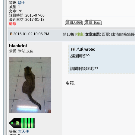
等級:
騎士
威望: 1
文章: 76
註冊時間: 2015-07-06
最近來訪: 2017-01-18
離線
2016-01-02 10:06 PM
第18樓 [
樓主
]
文章主題:
回覆: [出清]顛峰貓
blackdot
爪爪 wrote:
最愛: 米咕,皮皮
感謝回答^^
請問剩幾罐呢??
兩箱。
等級:
大天使