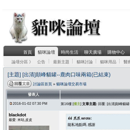
首頁
貓咪論壇
時尚生活
聊天廣場
購物中心
論壇分區 》
公告
最新主題
貓咪討論
貓咪用品
醫
[主題] [出清]顛峰貓罐--鹿肉口味兩箱(已結束)
討論區首頁
»
貓咪論壇交易市場
發表人
2016-01-02 07:30 PM
第16樓 [
樓主
]
文章主題:
回覆: [出清]顛峰貓罐
blackdot
爪爪 wrote:
最愛: 米咕,皮皮
能私地點嗎 感謝