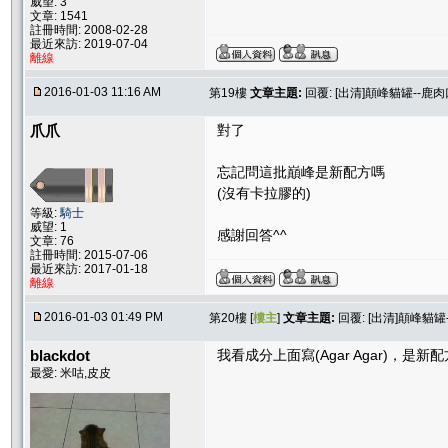
威望: 3
文章: 1541
註冊時間: 2008-02-28
最近來訪: 2019-07-04
離線
2016-01-03 11:16 AM
第19樓
文章主題:
回覆: [出清]顛峰貓罐--鹿
爪爪
對了
忘記問這批巔峰是新配方嗎
(沒有卡拉膠的)
等級:
騎士
威望: 1
感謝回答^^
文章: 76
註冊時間: 2015-07-06
最近來訪: 2017-01-18
離線
2016-01-03 01:49 PM
第20樓 [
樓主
]
文章主題:
回覆: [出清]顛峰貓
blackdot
我看成分上面寫(Agar Agar)，是新
最愛: 米咕,皮皮