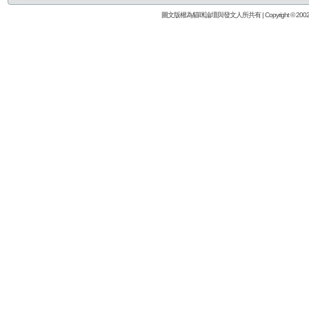
圖文版權為貓咪論壇與發文人所共有 | Copyright © 2002