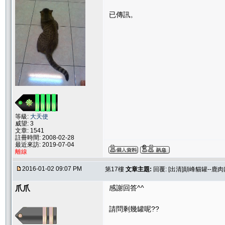
已傳訊。
等級:
大天使
威望: 3
文章: 1541
註冊時間: 2008-02-28
最近來訪: 2019-07-04
離線
2016-01-02 09:07 PM
第17樓
文章主題:
回覆: [出清]顛峰貓罐--鹿
爪爪
感謝回答^^
請問剩幾罐呢??