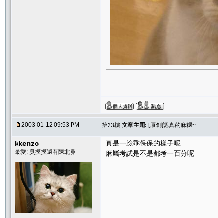
2003-01-12 09:53 PM
第23樓
文章主題:
[原創]認真的麻糬~
kkenzo
真是一臉乖保保的樣子呢
最愛: 臭摸摸還有陳北鼻
麻屬考試是不是都考一百分呢