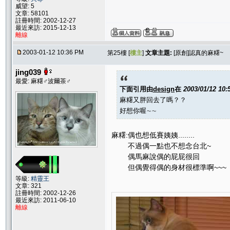
威望: 5
文章: 58101
註冊時間: 2002-12-27
最近來訪: 2015-12-13
離線
2003-01-12 10:36 PM
第25樓 [
樓主
]
文章主題:
[原創]認真的麻糬~
jing039
最愛: 麻糬♂波爾茶♂
下面引用由
design
在
2003/01/12 10
麻糬又胖回去了嗎？？
好想你喔∼∼
麻糬:偶也想低賽姨姨........
不過偶一點也不想念台北~
偶馬麻說偶的屁屁很回
但偶覺得偶的身材很標準啊~~~
等級:
精靈王
文章: 321
註冊時間: 2002-12-26
最近來訪: 2011-06-10
離線