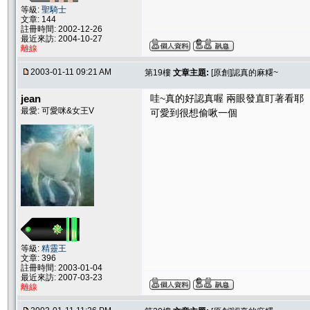
等級:
聖騎士
文章: 144
註冊時間: 2002-12-26
最近來訪: 2004-10-27
離線
2003-01-11 09:21 AM
第19樓
文章主題:
[原創]認真的麻糬~
jean
哇~真的好認真喔 兩眼發直盯著看耶
最愛: 可愛咪&女王V
可愛到很想偷啾一個
等級:
精靈王
文章: 396
註冊時間: 2003-01-04
最近來訪: 2007-03-23
離線