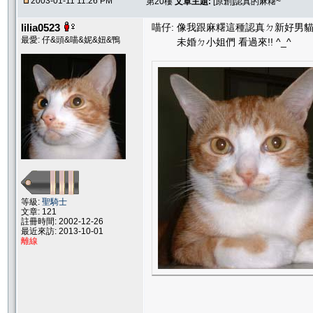
2003-01-11 11:26 PM
第20樓
文章主題:
[原創]認真的麻糬~
lilia0523
喵仔: 像我跟麻糬這種認真ㄉ新好男貓
最愛: 仔&頭&喵&妮&妞&鴨
未婚ㄉ小姐們 看過來!! ^_^
等級:
聖騎士
文章: 121
註冊時間: 2002-12-26
最近來訪: 2013-10-01
離線