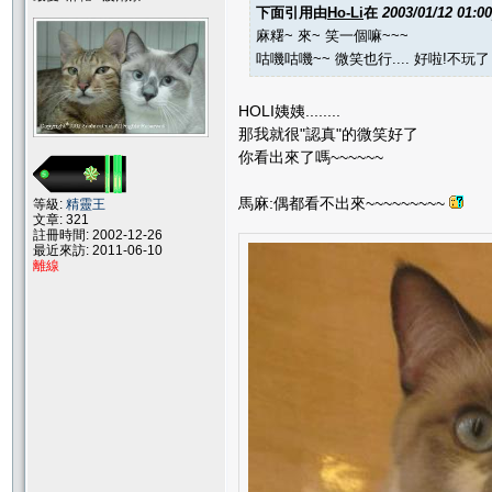
下面引用由
Ho-Li
在
2003/01/12 01:0
麻糬~ 來~ 笑一個嘛~~~
咕嘰咕嘰~~ 微笑也行.... 好啦!不玩了
HOLI姨姨........
那我就很"認真"的微笑好了
你看出來了嗎~~~~~~
馬麻:偶都看不出來~~~~~~~~~
等級:
精靈王
文章: 321
註冊時間: 2002-12-26
最近來訪: 2011-06-10
離線