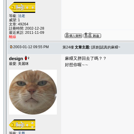
等級:
法老
威望: 1
文章: 49264
註冊時間: 2002-12-28
最近來訪: 2011-11-09
離線
2003-01-12 09:55 PM
第24樓
文章主題:
[原創]認真的麻糬~
design
麻糬又胖回去了嗎？？
最愛: 美麗咪
好想你喔∼∼
等級:
天尊