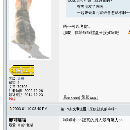
麻糬:這位小妞...你好媚啊~
有男朋友了沒啊...
一起來去看元宵燈會怎麼樣啊~
唔~~可以考慮...
那麼...你帶罐罐禮盒來接奴家吧......
等級:
天尊
威望: 2
文章: 79705
註冊時間: 2002-12-26
最近來訪: 2014-12-23
離線
2003-01-10 03:40 PM
第17樓
文章主題:
[原創]認真的麻糬~
麥可喵喵
呵呵呵~~~認真的男人最有魅力~~
最愛: 目前9隻喵