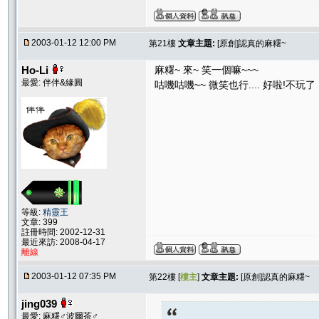
2003-01-12 12:00 PM
第21樓
文章主題:
[原創]認真的麻糬~
Ho-Li
麻糬~ 來~ 笑一個嘛~~~
最愛: 伴伴&緣圓
咕嘰咕嘰~~ 微笑也行.... 好啦!不玩了
等級:
精靈王
文章: 399
註冊時間: 2002-12-31
最近來訪: 2008-04-17
離線
2003-01-12 07:35 PM
第22樓 [
樓主
]
文章主題:
[原創]認真的麻糬~
jing039
最愛: 麻糬♂波爾茶♂