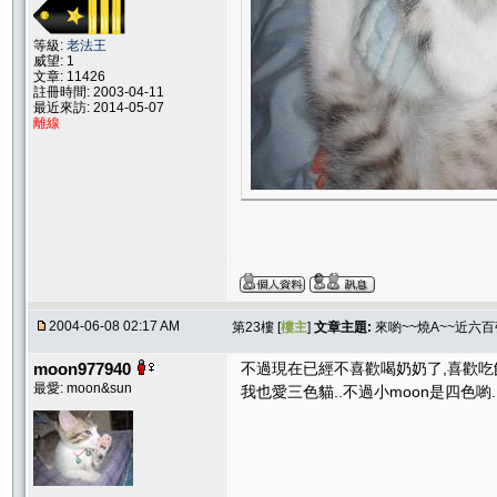
等級:
老法王
威望: 1
文章: 11426
註冊時間: 2003-04-11
最近來訪: 2014-05-07
離線
2004-06-08 02:17 AM
第23樓 [
樓主
]
文章主題:
來喲~~燒A~~近六
moon977940
不過現在已經不喜歡喝奶奶了,喜歡吃
最愛: moon&sun
我也愛三色貓..不過小moon是四色喲..