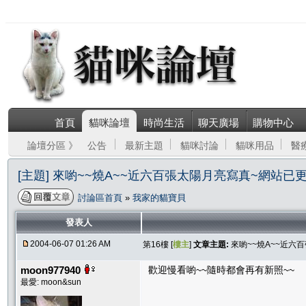
首頁
貓咪論壇
時尚生活
聊天廣場
購物中心
論壇分區 》
公告
最新主題
貓咪討論
貓咪用品
醫
[主題] 來喲~~燒A~~近六百張太陽月亮寫真~網站已
討論區首頁
»
我家的貓寶貝
發表人
2004-06-07 01:26 AM
第16樓 [
樓主
]
文章主題:
來喲~~燒A~~近六
moon977940
歡迎慢看喲~~隨時都會再有新照~~
最愛: moon&sun