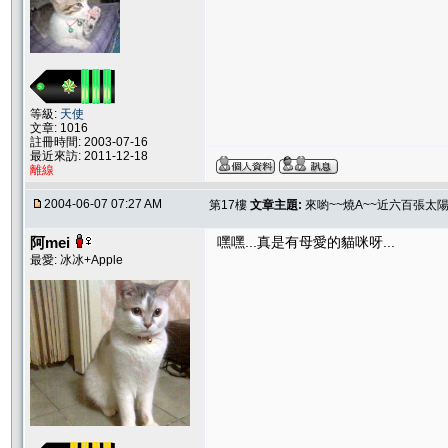
等級:
天使
文章: 1016
註冊時間: 2003-07-16
最近來訪: 2011-12-18
離線
2004-06-07 07:27 AM
第17樓
文章主題:
來喲~~燒A~~近六百張太
阿mei
嘿嘿...真是有母愛的貓咪呀...
最愛: 冰冰+Apple