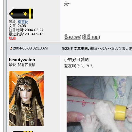
美~
等級:
精靈使
文章: 2408
註冊時間: 2004-02-27
最近來訪: 2013-09-16
離線
2004-06-08 02:13 AM
第22樓
文章主題:
來喲~~燒A~~近六百張太
beautywatch
小貓好可愛喲
最愛: 我有四隻貓
還在喝ㄋㄟ ㄋㄟ