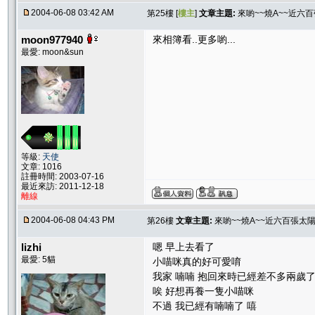
2004-06-08 03:42 AM
第25樓 [
樓主
]
文章主題:
來喲~~燒A~~近六
moon977940
來相簿看..更多喲...
最愛: moon&sun
等級:
天使
文章: 1016
註冊時間: 2003-07-16
最近來訪: 2011-12-18
離線
2004-06-08 04:43 PM
第26樓
文章主題:
來喲~~燒A~~近六百張太
lizhi
嗯 早上去看了
最愛: 5貓
小喵咪真的好可愛唷
我家 喃喃 抱回來時已經差不多兩歲
唉 好想再養一隻小喵咪
不過 我已經有喃喃了 嘻