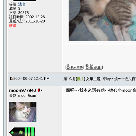
等級:
法老
威望: 3
文章: 30878
註冊時間: 2002-12-26
最近來訪: 2011-10-20
離線
2004-06-07 12:41 PM
第19樓 [
樓主
]
文章主題:
來喲~~燒A~~近六
moon977940
四呀~~我本來還有點小擔心小moon會
最愛: moon&sun