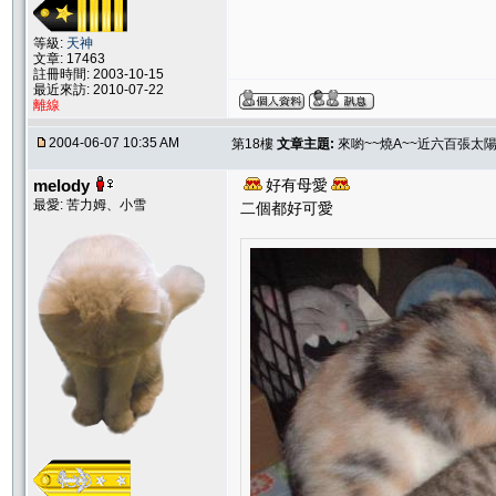
等級:
天神
文章: 17463
註冊時間: 2003-10-15
最近來訪: 2010-07-22
離線
2004-06-07 10:35 AM
第18樓
文章主題:
來喲~~燒A~~近六百張太
melody
好有母愛
最愛: 苦力姆、小雪
二個都好可愛