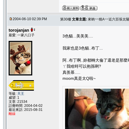
2004-06-10 02:39 PM
第30樓
文章主題:
來喲~~燒A~~近六百張太
torojanjan
最愛: 一家八口子
3色貓...美美美....
我家也是3色貓..布丁...
阿..布丁啊..妳都轉大倫了還老是那麼幼
ㄚ我啥時可以抱孫咧?
真羨慕.....
moom真是太Q啦~
等級:
天王
威望: 1
文章: 21534
註冊時間: 2004-04-02
最近來訪: 2015-08-31
離線