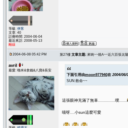
等級:
俠客
文章: 40
註冊時間: 2004-06-04
最近來訪: 2008-05-13
離線
2004-06-08 05:42 PM
第27樓
文章主題:
來喲~~燒A~~近六百張太
avril
最愛: 嚕米&拿鐵&八寶&長安
下面引用由
moon977940
在
2004/06/
SUN:救命~~
這張眼神充滿了無辜...............噗.......
喵呀....小sun這麼可愛
等級:
精靈王