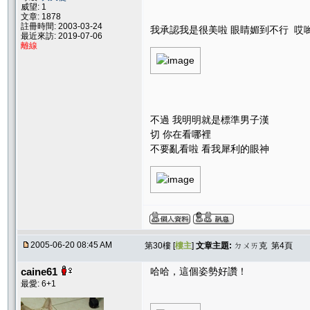
威望: 1
文章: 1878
註冊時間: 2003-03-24
我承認我是很美啦 眼睛媚到不行 哎
最近來訪: 2019-07-06
離線
不過 我明明就是標準男子漢
切 你在看哪裡
不要亂看啦 看我犀利的眼神
2005-06-20 08:45 AM
第30樓 [
樓主
]
文章主題:
ㄉㄨㄞ克 第4頁
caine61
哈哈，這個姿勢好讚！
最愛: 6+1