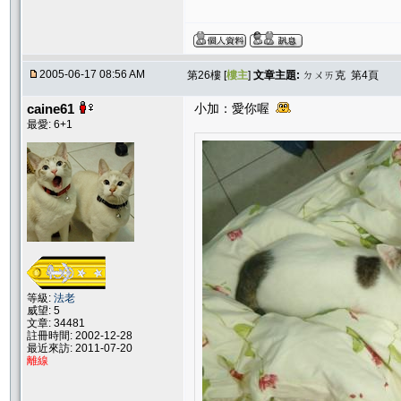
2005-06-17 08:56 AM
第26樓 [
樓主
]
文章主題:
ㄉㄨㄞ克 第4頁
caine61
小加：愛你喔
最愛: 6+1
等級:
法老
威望: 5
文章: 34481
註冊時間: 2002-12-28
最近來訪: 2011-07-20
離線