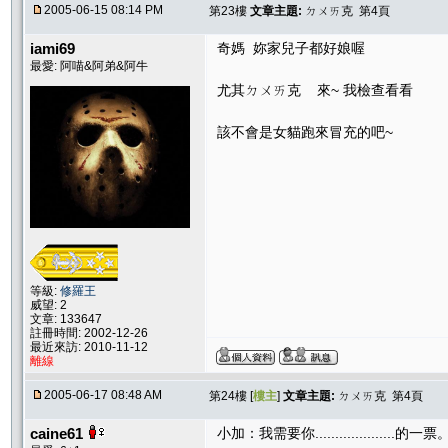
2005-06-15 08:14 PM
第23樓
文章主題:
ㄉㄨㄞ克 第4頁
iami69
奇媽 妳家兒子都好娘喔
最愛: 阿喵&阿弟&阿牛
尤其ㄉㄨㄞ克 來~ 我檢查看看
該不會是女貓跑來冒充的吧~
等級:
修羅王
威望: 2
文章: 133647
註冊時間: 2002-12-26
最近來訪: 2010-11-12
離線
2005-06-17 08:48 AM
第24樓 [
樓主
]
文章主題:
ㄉㄨㄞ克 第4頁
caine61
小加：我需要你....................的一票