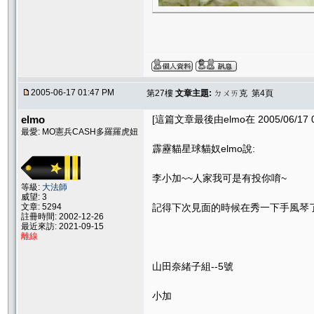
2005-06-17 01:47 PM
第27樓
文章主題:
ㄉㄨㄞ克 第4頁
elmo
[這篇文章最後由elmo在 2005/06/17 0
最愛: MO憲兵CASH多羅羅虎妞
霹靂貓星球貓奴elmo說:
李小加~~人家我可是有投你唷~
等級:
大法師
威望: 3
文章: 5294
記得下次見面的時候在秀一下手風琴
註冊時間: 2002-12-26
最近來訪: 2021-09-15
離線
山田奈緒子組--5號
小加