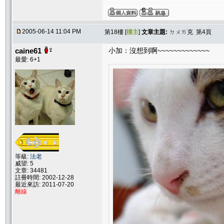
2005-06-14 11:04 PM
第18樓 [
樓主
]
文章主題:
ㄉㄨㄞ克 第4頁
caine61
小加：沒想到啊~~~~~~~~~~~~~
最愛: 6+1
等級:
法老
威望: 5
文章: 34481
註冊時間: 2002-12-28
最近來訪: 2011-07-20
離線