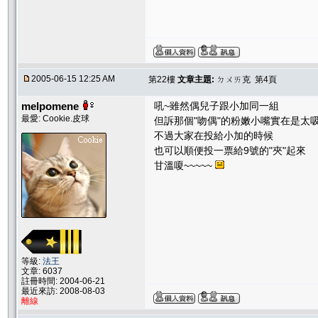
2005-06-15 12:25 AM
第22樓
文章主題:
ㄉㄨㄞ克 第4頁
melpomene
吼~雖然偶兒子跟小加同一組
最愛: Cookie.皮球
但訴那個"吻偶"的粉嫩小嘴實在是太吸
不過大家在投給小加的時候
也可以順便投一票給9號的"夾"起來
甘溫嗄~~~~~
等級:
法王
文章: 6037
註冊時間: 2004-06-21
最近來訪: 2008-08-03
離線