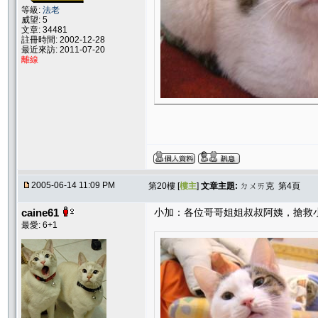
等級:
法老
威望: 5
文章: 34481
註冊時間: 2002-12-28
最近來訪: 2011-07-20
離線
2005-06-14 11:09 PM
第20樓 [
樓主
]
文章主題:
ㄉㄨㄞ克 第4頁
caine61
小加：各位哥哥姐姐叔叔阿姨，搶救
最愛: 6+1