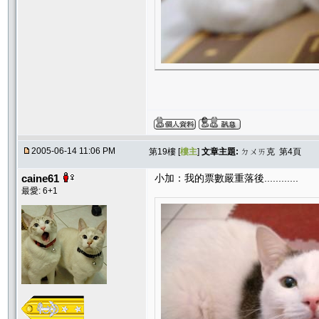
2005-06-14 11:06 PM
第19樓 [
樓主
]
文章主題:
ㄉㄨㄞ克 第4頁
caine61
小加：我的票數嚴重落後............
最愛: 6+1