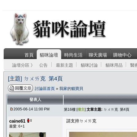
首頁
貓咪論壇
時尚生活
聊天廣場
購物中心
論壇分區 》
公告
最新主題
貓咪討論
貓咪用品
醫
[主題] ㄉㄨㄞ克 第4頁
討論區首頁
»
我家的貓寶貝
發表人
2005-06-14 11:00 PM
第16樓 [
樓主
]
文章主題:
ㄉㄨㄞ克 第4頁
caine61
請支持ㄉㄨㄞ克
最愛: 6+1