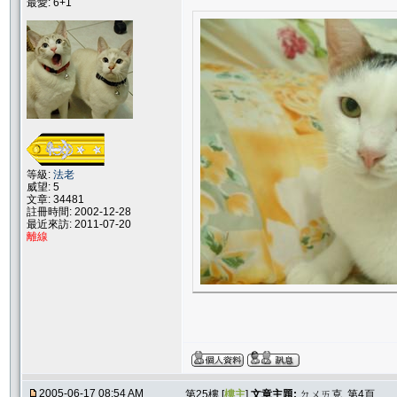
最愛: 6+1
等級:
法老
威望: 5
文章: 34481
註冊時間: 2002-12-28
最近來訪: 2011-07-20
離線
2005-06-17 08:54 AM
第25樓 [
樓主
]
文章主題:
ㄉㄨㄞ克 第4頁