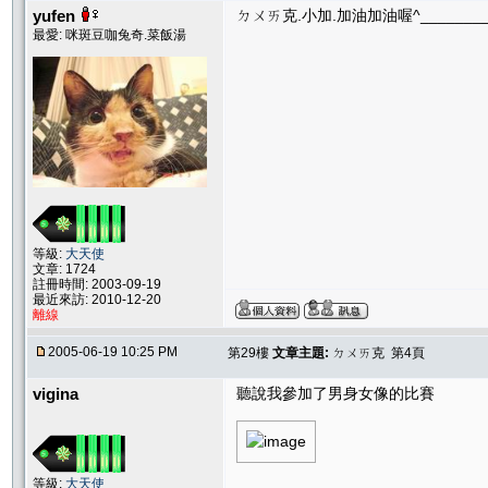
yufen
ㄉㄨㄞ克.小加.加油加油喔^________
最愛: 咪斑豆咖兔奇.菜飯湯
等級:
大天使
文章: 1724
註冊時間: 2003-09-19
最近來訪: 2010-12-20
離線
2005-06-19 10:25 PM
第29樓
文章主題:
ㄉㄨㄞ克 第4頁
vigina
聽說我參加了男身女像的比賽
等級:
大天使