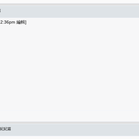
篇
2:36pm 編輯]
-妃妃篇