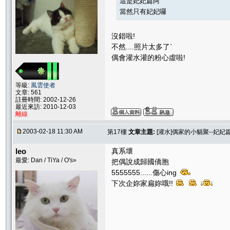
這是妃妃篇阿
當然只有妃妃囉
沒錯啦!
不然....照片太多了ˋ
偶會灌水灌的粉心虛啦!
等級:
風雲使者
文章: 561
註冊時間: 2002-12-26
最近來訪: 2010-12-03
離線
2003-02-18 11:30 AM
第17樓
文章主題:
[灌水]偶家的小貓聚--妃妃
leo
真系壞
最愛: Dan / TiYa / O's»
把偶說成歸國僑胞
5555555......傷心ing
下次企妳家扁妳哦!!