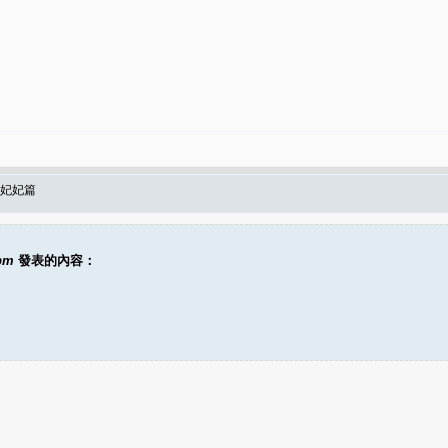
-妃妃篇
0pm
發表的內容：