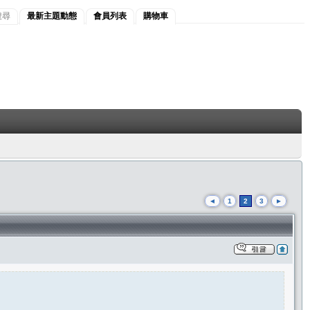
搜尋
最新主題動態
會員列表
購物車
◄
1
2
3
►