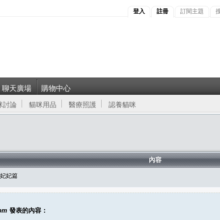
登入
註冊
訂閱主題
聊天廣場
購物中心
咪討論
貓咪用品
醫療照護
認養貓咪
內容
-妃妃篇
3pm
發表的內容：