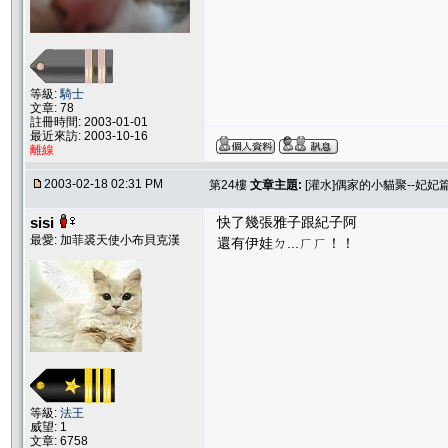
等級:
騎士
文章: 78
註冊時間: 2003-01-01
最近來訪: 2003-10-16
離線
2003-02-18 02:31 PM
第24樓
文章主題:
[灌水]偶家的小貓聚--妃妃
sisi
快了幾張雅子跟紀子阿
最愛: 加菲裘天使小布貝克漢
還有伊娃ㄉ...ㄏㄏ！！
等級:
法王
威望: 1
文章: 6758