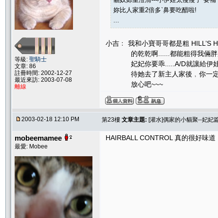
妳比人家重2倍多ˋ鼻要吃醋啦!
...
小吉﹕ 我和小寶哥哥都是粗 HILL’S HA
的乾乾啊......都能粗得我倆胖胖
等級:
聖騎士
妃妃你要乖.....A/D就讓給伊娃妹妹
文章: 86
註冊時間: 2002-12-27
待她去了新主人家後﹐你一定有好多
最近來訪: 2003-07-08
放心吧~~~
離線
2003-02-18 12:10 PM
第23樓
文章主題:
[灌水]偶家的小貓聚--妃妃
mobeemamee
HAIRBALL CONTROL 真的很
最愛: Mobee