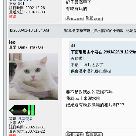
紀子最高興了ˋ
文章: 561
註冊時間: 2002-12-26
有吃有玩的............
最近來訪: 2010-12-03
離線
2003-02-18 11:34 AM
第19樓
文章主題:
[灌水]偶家的小貓聚--妃妃
leo
最愛: Dan / TiYa / O's»
下面引用由
小君
在
2003/02/18 12:29
沒錯啦!
不然....照片太多了ˋ
偶會灌水灌的粉心虛啦!
要不是對我妹的電腦不熟
我就po上來灌水嚕
妃妃還有粉多漂漂的相片咧???
等級:
風雲使者
文章: 689
註冊時間: 2002-12-31
最近來訪: 2007-12-22
離線