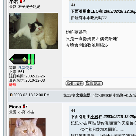
小君
最愛: 雅子紀子妃妃
下面引用由
LEO
在
2003/02/18 12:3
伊娃有乖乖吃葯嗎??
她吃藥很乖ˋ
只是一直撒嬌要叫偶去陪她ˋ
今晚會開始教她用貓沙.
等級:
風雲使者
文章: 561
註冊時間: 2002-12-26
最近來訪: 2010-12-03
離線
2003-02-18 12:00 PM
第22樓
文章主題:
[灌水]偶家的小貓聚--妃妃
Fiona
最愛: 小寶, 小吉
下面引用由
小君
在
2003/02/18 12:28
妃妃:小吉啊!告訴你喔!麻麻昨天還偏心
偶們都只能粗希爾斯.......
貓奴鄭重澄清---小伊娃太瘦瘦了ˋ要補