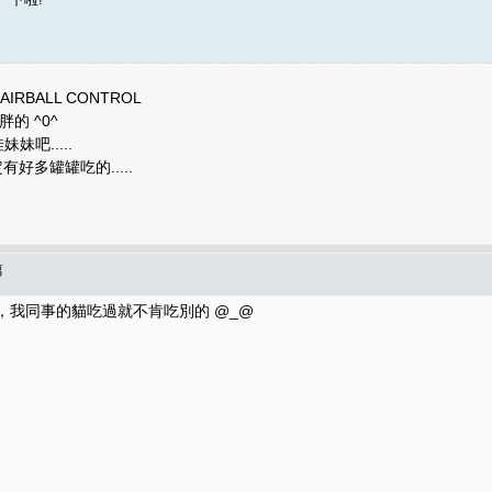
IRBALL CONTROL
的 ^0^
吧.....
罐罐吃的.....
篇
好味道，我同事的貓吃過就不肯吃別的 @_@