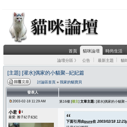
首頁
貓咪論壇
時尚生活
論壇分區 》
公告
最新主題
貓
[主題] [灌水]偶家的小貓聚--妃妃篇
討論區首頁
»
我家的貓寶貝
發表人
2003-02-18 11:29 AM
第16樓 [
樓主
]
文章主題:
[灌水]偶家的小貓聚-
小君
最愛: 雅子紀子妃妃
下面引用由
pure
在
2003/02/18 12:2