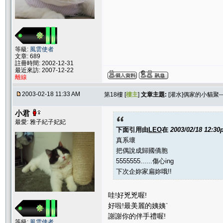
等級:
風雲使者
文章: 689
註冊時間: 2002-12-31
最近來訪: 2007-12-22
離線
2003-02-18 11:33 AM
第18樓 [
樓主
]
文章主題:
[灌水]偶家的小貓聚-
小君
最愛: 雅子紀子妃妃
下面引用由
LEO
在
2003/02/18 12:3
真系壞
把偶說成歸國僑胞
5555555......傷心ing
下次企妳家扁妳哦!!
哇!好兇兇喔!
好啦!最美麗的姨姨ˋ
謝謝你的伴手禮喔!
等級:
風雲使者