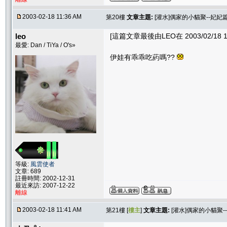
2003-02-18 11:36 AM
第20樓
文章主題:
[灌水]偶家的小貓聚--妃妃
leo
[這篇文章最後由LEO在 2003/02/18 1
最愛: Dan / TiYa / O's»
伊娃有乖乖吃葯嗎??
等級:
風雲使者
文章: 689
註冊時間: 2002-12-31
最近來訪: 2007-12-22
離線
2003-02-18 11:41 AM
第21樓 [
樓主
]
文章主題:
[灌水]偶家的小貓聚-