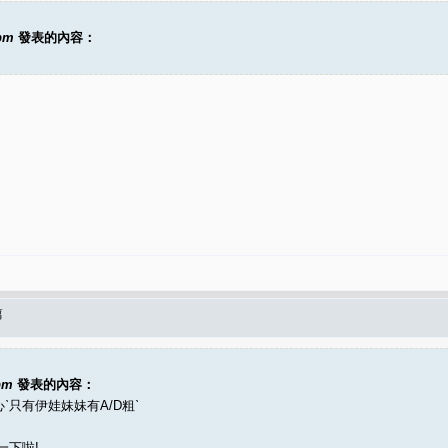
6pm
發表的內容：
篇
pm
發表的內容：
ˋ只有伊娃妹妹有A/D粗ˋ
一下啦!