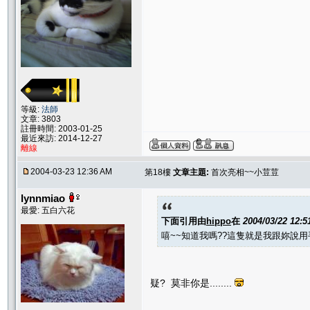
等級:
法師
文章: 3803
註冊時間: 2003-01-25
最近來訪: 2014-12-27
離線
2004-03-23 12:36 AM
第18樓
文章主題:
首次亮相~~小荳荳
lynnmiao
最愛: 五白六花
下面引用由
hippo
在
2004/03/22 12:
嘻~~知道我嗎??這隻就是我跟妳說
疑? 莫非你是........