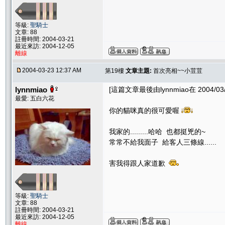
等級:
聖騎士
文章: 88
註冊時間: 2004-03-21
最近來訪: 2004-12-05
離線
2004-03-23 12:37 AM
第19樓
文章主題:
首次亮相~~小荳荳
lynnmiao
[這篇文章最後由lynnmiao在 2004/03/
最愛: 五白六花
你的貓咪真的很可愛喔
我家的.........哈哈 也都挺兇的~
常常不給我面子 給客人三條線......
害我得跟人家道歉
等級:
聖騎士
文章: 88
註冊時間: 2004-03-21
最近來訪: 2004-12-05
離線