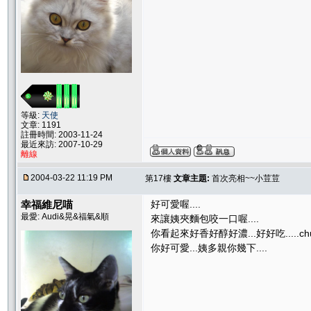
等級:
天使
文章: 1191
註冊時間: 2003-11-24
最近來訪: 2007-10-29
離線
2004-03-22 11:19 PM
第17樓
文章主題:
首次亮相~~小荳荳
幸福維尼喵
好可愛喔....
最愛: Audi&晃&福氣&順
來讓姨夾麵包咬一口喔....
你看起來好香好醇好濃...好好吃.....chu
你好可愛...姨多親你幾下....