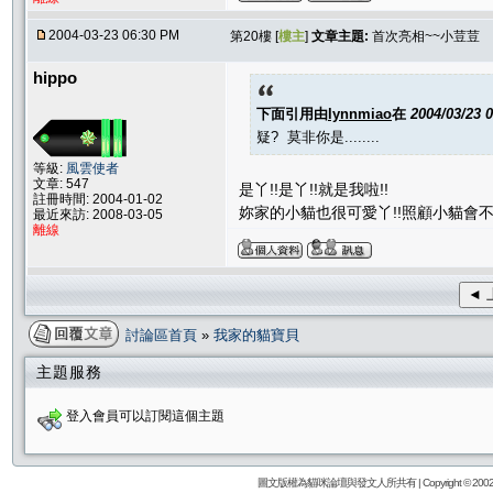
2004-03-23 06:30 PM
第20樓 [
樓主
]
文章主題:
首次亮相~~小荳荳
hippo
下面引用由
lynnmiao
在
2004/03/23 
疑? 莫非你是........
等級:
風雲使者
文章: 547
是丫!!是丫!!就是我啦!!
註冊時間: 2004-01-02
妳家的小貓也很可愛丫!!照顧小貓會不
最近來訪: 2008-03-05
離線
◄ 
討論區首頁
»
我家的貓寶貝
主題服務
登入會員可以訂閱這個主題
圖文版權為貓咪論壇與發文人所共有 | Copyright © 2002