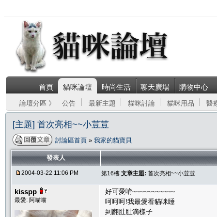
首頁
貓咪論壇
時尚生活
聊天廣場
購物中心
論壇分區 》
公告
最新主題
貓咪討論
貓咪用品
醫
[主題] 首次亮相~~小荳荳
討論區首頁
»
我家的貓寶貝
發表人
2004-03-22 11:06 PM
第16樓
文章主題:
首次亮相~~小荳荳
kisspp
好可愛唷~~~~~~~~~~~
最愛: 阿喵喵
呵呵呵!我最愛看貓咪睡
到翻肚肚滴樣子