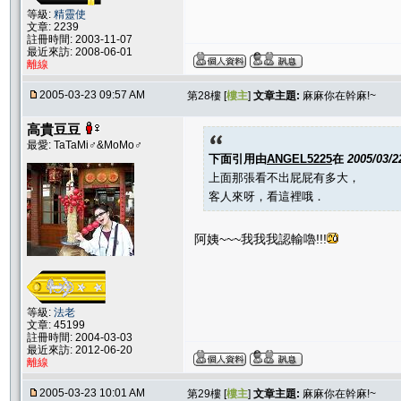
等級:
精靈使
文章: 2239
註冊時間: 2003-11-07
最近來訪: 2008-06-01
離線
2005-03-23 09:57 AM
第28樓 [
樓主
]
文章主題:
麻麻你在幹麻!~
高貴豆豆
最愛: TaTaMi♂&MoMo♂
下面引用由
ANGEL5225
在
2005/03/2
上面那張看不出屁屁有多大，
客人來呀，看這裡哦．
阿姨~~~我我我認輸嚕!!!
等級:
法老
文章: 45199
註冊時間: 2004-03-03
最近來訪: 2012-06-20
離線
2005-03-23 10:01 AM
第29樓 [
樓主
]
文章主題:
麻麻你在幹麻!~