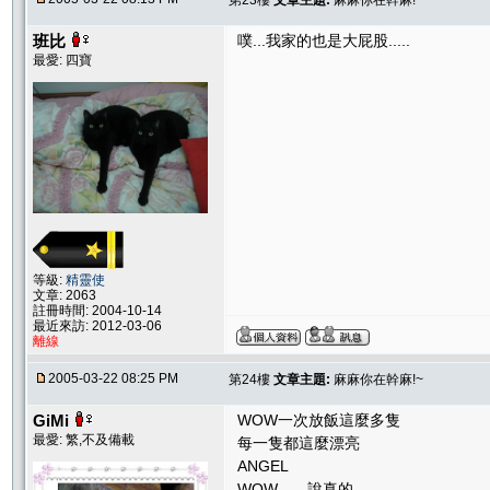
第23樓
文章主題:
麻麻你在幹麻!~
班比
噗...我家的也是大屁股.....
最愛: 四寶
等級:
精靈使
文章: 2063
註冊時間: 2004-10-14
最近來訪: 2012-03-06
離線
2005-03-22 08:25 PM
第24樓
文章主題:
麻麻你在幹麻!~
GiMi
WOW一次放飯這麼多隻
最愛: 繁,不及備載
每一隻都這麼漂亮
ANGEL
WOW.......說真的