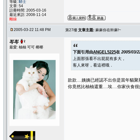
等級:
騎士
文章: 54
註冊時間: 2005-03-16
最近來訪: 2008-11-14
離線
2005-03-22 11:48 PM
第27樓
文章主題:
麻麻你在幹麻!~
岑岑
最愛: 柚柚 可可 椰椰
下面引用由
ANGEL5225
在
2005/03/2
上面那張看不出屁屁有多大，
客人來呀，看這裡哦．
款款....姨姨已經認不出你是當年貓
你竟然比柚柚還重....埃....你家伙食