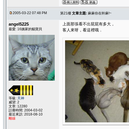
2005-03-22 07:48 PM
第21樓
文章主題:
麻麻你在幹麻!~
angel5225
上面那張看不出屁屁有多大，
最愛: 16姨家的貓寶貝
客人來呀，看這裡哦．
等級:
天神
威望: 2
文章: 12280
註冊時間: 2004-03-02
最近來訪: 2018-08-10
離線