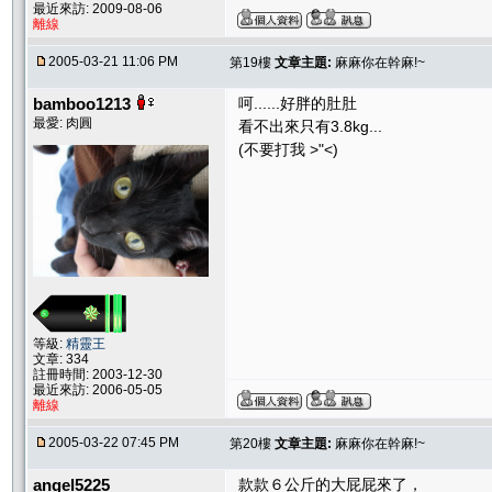
最近來訪: 2009-08-06
離線
2005-03-21 11:06 PM
第19樓
文章主題:
麻麻你在幹麻!~
bamboo1213
呵......好胖的肚肚
最愛: 肉圓
看不出來只有3.8kg...
(不要打我 >"<)
等級:
精靈王
文章: 334
註冊時間: 2003-12-30
最近來訪: 2006-05-05
離線
2005-03-22 07:45 PM
第20樓
文章主題:
麻麻你在幹麻!~
angel5225
款款６公斤的大屁屁來了，