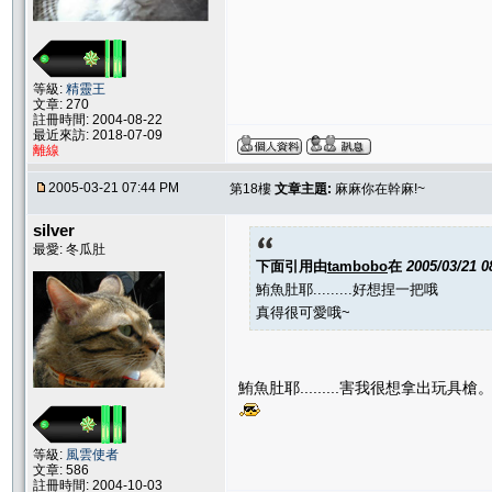
等級:
精靈王
文章: 270
註冊時間: 2004-08-22
最近來訪: 2018-07-09
離線
2005-03-21 07:44 PM
第18樓
文章主題:
麻麻你在幹麻!~
silver
最愛: 冬瓜肚
下面引用由
tambobo
在
2005/03/21 
鮪魚肚耶.........好想捏一把哦
真得很可愛哦~
鮪魚肚耶.........害我很想拿出玩具
等級:
風雲使者
文章: 586
註冊時間: 2004-10-03