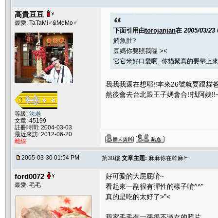
高貴豆豆
最愛: TaTaMi♂&MoMo♂
下面引用由
torojanjan
在
2005/03/23
鮪魚肚?
豆媽你要照我喔 ><
它它米好口愛啊..你貓聚真的要帶上來
我我我還在想耶!!本來26號就要跟貓爸
然後會去台北跟王子媽會合!!找阿姨!!
等級:
法老
文章: 45199
註冊時間: 2004-03-03
最近來訪: 2012-06-20
離線
2005-03-30 01:54 PM
第30樓
文章主題:
麻麻你在幹麻!~
ford0072
好可愛的大屁屁唷~
最愛: 毛毛
看起來一副很有彈性的樣子唷^^"
真的是吃的太好了>"<
我家毛毛有一張很不淑女的照片