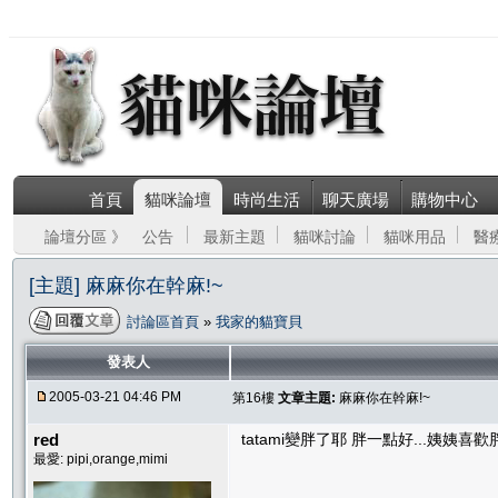
首頁
貓咪論壇
時尚生活
聊天廣場
購物中心
論壇分區 》
公告
最新主題
貓咪討論
貓咪用品
醫
[主題] 麻麻你在幹麻!~
討論區首頁
»
我家的貓寶貝
發表人
2005-03-21 04:46 PM
第16樓
文章主題:
麻麻你在幹麻!~
red
tatami變胖了耶 胖一點好...姨姨喜
最愛: pipi,orange,mimi