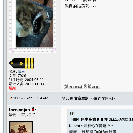
偶真的很羨慕~~~
等級:
法王
文章: 7926
註冊時間: 2004-05-11
最近來訪: 2011-11-03
離線
2005-03-22 11:19 PM
第25樓
文章主題:
麻麻你在幹麻!~
torojanjan
最愛: 一家八口子
下面引用由
高貴豆豆
在
2005/03/21 1
tatami:~麻麻你在幹麻!!~~
麻麻~~我想照你的鮪魚肚阿~