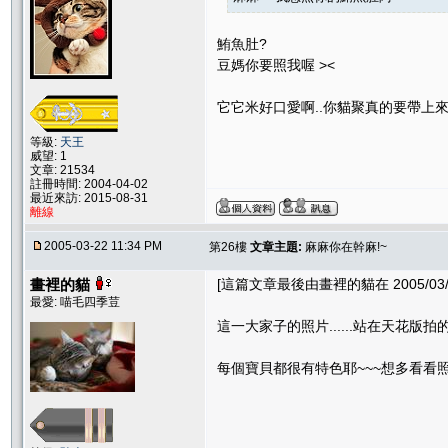
鮪魚肚?
豆媽你要照我喔 ><
它它米好口愛啊..你貓聚真的要帶上來
等級:
天王
威望: 1
文章: 21534
註冊時間: 2004-04-02
最近來訪: 2015-08-31
離線
2005-03-22 11:34 PM
第26樓
文章主題:
麻麻你在幹麻!~
畫裡的貓
[這篇文章最後由畫裡的貓在 2005/03/23
最愛: 喵毛四季荳
這一大家子的照片......站在天花版拍
每個寶貝都很有特色耶~~~想多看看