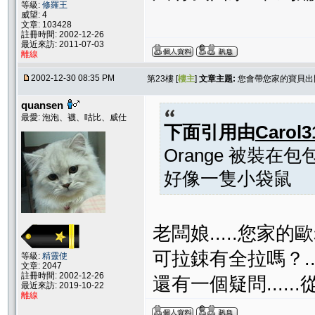
等級:
修羅王
威望: 4
文章: 103428
註冊時間: 2002-12-26
最近來訪: 2011-07-03
離線
2002-12-30 08:35 PM
第23樓 [
樓主
]
文章主題:
您會帶您家的寶貝出
quansen
最愛: 泡泡、襪、咕比、威仕
下面引用由
Carol3
Orange 被裝在
好像一隻小袋鼠
老闆娘.....您家
可拉鋉有全拉嗎？..
等級:
精靈使
文章: 2047
註冊時間: 2002-12-26
還有一個疑問....
最近來訪: 2019-10-22
離線