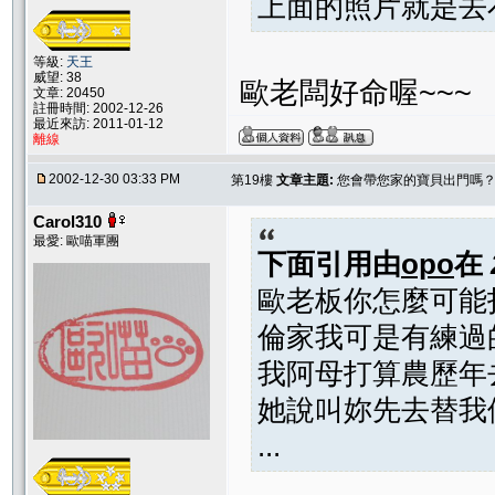
上面的照片就是去
等級:
天王
威望: 38
歐老闆好命喔~~~
文章: 20450
註冊時間: 2002-12-26
最近來訪: 2011-01-12
離線
2002-12-30 03:33 PM
第19樓
文章主題:
您會帶您家的寶貝出門嗎
Carol310
最愛: 歐喵軍團
下面引用由
opo
在
歐老板你怎麼可能打
倫家我可是有練過
我阿母打算農歷年
她說叫妳先去替我
...