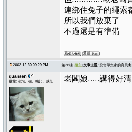
連綁住兔子的繩索
所以我們放棄了
不過還是有準備
2002-12-30 09:29 PM
第28樓 [
樓主
]
文章主題:
您會帶您家的寶貝出
quansen
老闆娘.....講得好清
最愛: 泡泡、襪、咕比、威仕