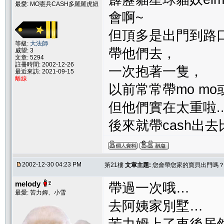
最愛: MO憲兵CASH多羅羅虎妞
會啊~
但頂多是出門到路
等級:
大法師
帶他們去，
威望: 3
文章: 5294
註冊時間: 2002-12-26
一次抱著一隻，
最近來訪: 2021-09-15
離線
以前常常帶mo m
但他們實在太重啦...
後來就帶cash出
2002-12-30 04:23 PM
第21樓
文章主題:
您會帶您家的寶貝出門嗎
melody
帶過一次哦…
最愛: 苦力姆、小雪
去阿姨家別墅…