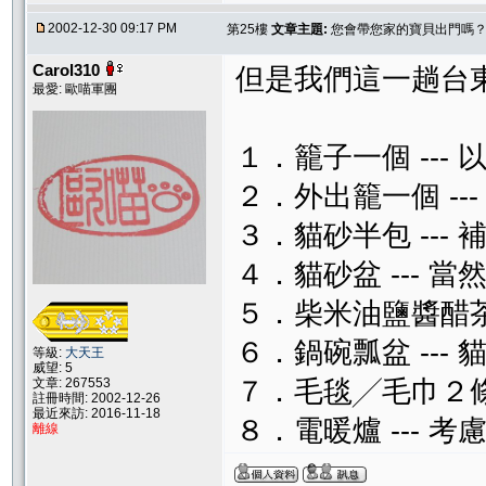
2002-12-30 09:17 PM
第25樓
文章主題:
您會帶您家的寶貝出門嗎
Carol310
但是我們這一趟台
最愛: 歐喵軍團
１．籠子一個 ---
２．外出籠一個 --
３．貓砂半包 --- 
４．貓砂盆 --- 
５．柴米油鹽醬醋茶 
６．鍋碗瓢盆 ---
等級:
大天王
威望: 5
文章: 267553
７．毛毯╱毛巾２條 
註冊時間: 2002-12-26
最近來訪: 2016-11-18
８．電暖爐 --- 考
離線