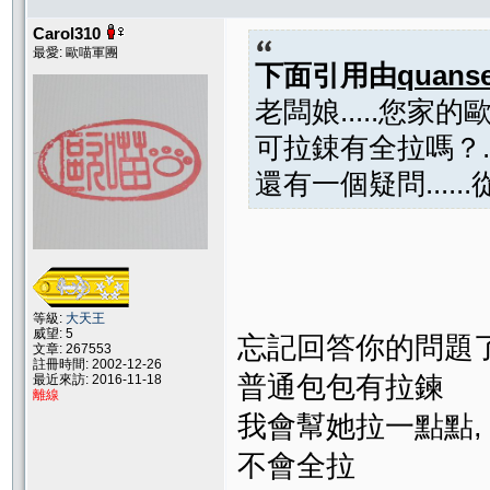
Carol310
最愛: 歐喵軍團
下面引用由
quans
老闆娘.....您家
可拉鋉有全拉嗎？..
還有一個疑問....
等級:
大天王
威望: 5
忘記回答你的問題
文章: 267553
註冊時間: 2002-12-26
普通包包有拉鍊
最近來訪: 2016-11-18
離線
我會幫她拉一點點,
不會全拉