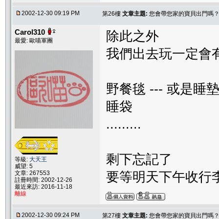
2002-12-30 09:19 PM
第26樓
文章主題:
您會帶您家的寶貝出門嗎
Carol310
除此之外
最愛: 歐喵軍團
我們出去玩一定會
野餐毯 --- 或是睡
睡袋
.........
剩下忘記了
等級:
大天王
威望: 5
文章: 267553
要等明天下午收行
註冊時間: 2002-12-26
最近來訪: 2016-11-18
離線
2002-12-30 09:24 PM
第27樓
文章主題:
您會帶您家的寶貝出門嗎