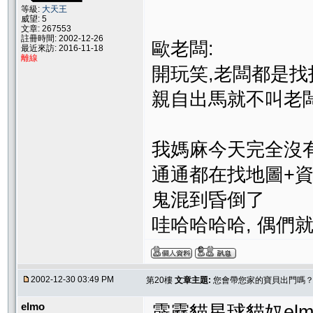
等級:
大天王
威望: 5
文章: 267553
註冊時間: 2002-12-26
歐老闆:
最近來訪: 2016-11-18
離線
開玩笑,老闆都是找
親自出馬就不叫老
我媽麻今天完全沒
通通都在找地圖+
鬼混到昏倒了
哇哈哈哈哈, 偶們
2002-12-30 03:49 PM
第20樓
文章主題:
您會帶您家的寶貝出門嗎
elmo
霹靂貓星球貓奴el