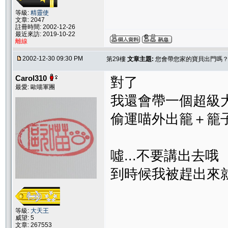
等級:
精靈使
文章: 2047
註冊時間: 2002-12-26
最近來訪: 2019-10-22
離線
2002-12-30 09:30 PM
第29樓
文章主題:
您會帶您家的寶貝出門嗎
Carol310
對了
最愛: 歐喵軍團
我還會帶一個超級
偷運喵外出籠＋籠
噓...不要講出去哦
到時候我被趕出來
等級:
大天王
威望: 5
文章: 267553