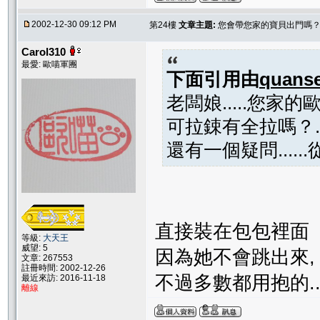
2002-12-30 09:12 PM
第24樓
文章主題:
您會帶您家的寶貝出門嗎
Carol310
最愛: 歐喵軍團
下面引用由
quans
老闆娘.....您家
可拉鋉有全拉嗎？..
還有一個疑問....
直接裝在包包裡面
等級:
大天王
威望: 5
因為她不會跳出來,
文章: 267553
註冊時間: 2002-12-26
不過多數都用抱的...
最近來訪: 2016-11-18
離線