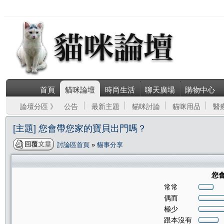
首頁
貓咪論壇
時尚生活
聊天廣場
購物中心
論壇分區 》
公告
最新主題
貓咪討論
貓咪用品
醫
[主題] 您會帶您家的寶貝出門嗎？
討論區首頁
»
貓事分享
您
常常
偶而
極少
跟本沒有