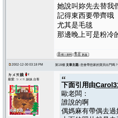
她說叫妳先去替我
記得東西要帶齊哦
尤其是毛毯
那邊晚上可是粉冷
2002-12-30 03:18 PM
第18樓
文章主題:
您會帶您家的寶貝出門嗎
ㄉㄨㄞ娘
最愛: ㄉㄨㄞ.妹妹.台客
下面引用由
Carol3
歐老闆：
誰說的啊
偶媽麻有帶偶去過