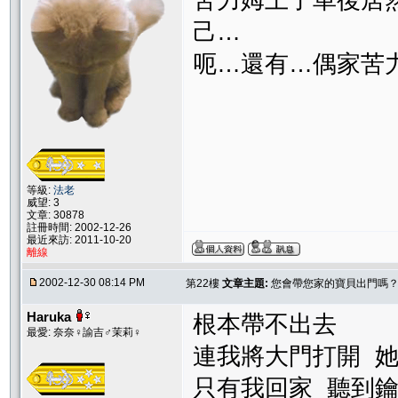
苦力姆上了車後居
己…
呃…還有…偶家苦
等級:
法老
威望: 3
文章: 30878
註冊時間: 2002-12-26
最近來訪: 2011-10-20
離線
2002-12-30 08:14 PM
第22樓
文章主題:
您會帶您家的寶貝出門嗎
Haruka
根本帶不出去
最愛: 奈奈♀諭吉♂茉莉♀
連我將大門打開 
只有我回家 聽到鑰