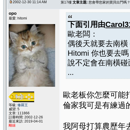
2002-12-30 11:14 AM
第17樓
文章主題:
您會帶您家的寶貝出門嗎
opo
最愛: hitomi
下面引用由
Carol3
歐老闆：
偶後天就要去南橫
Hitomi 你也要去
說不定會在南橫
...
歐老板你怎麼可能打
倫家我可是有練過
等級:
修羅王
威望: 5
文章: 111866
註冊時間: 2002-12-26
最近來訪: 2019-04-01
我阿母打算農歷年
離線