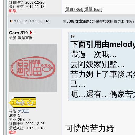
註冊時間: 2002-12-26
最近來訪: 2016-11-18
離線
2002-12-30 09:31 PM
第30樓
文章主題:
您會帶您家的寶貝出門嗎
Carol310
最愛: 歐喵軍團
下面引用由
melod
帶過一次哦…
去阿姨家別墅…
苦力姆上了車後居
己…
呃…還有…偶家苦
等級:
大天王
威望: 5
文章: 267553
註冊時間: 2002-12-26
可憐的苦力姆
最近來訪: 2016-11-18
離線