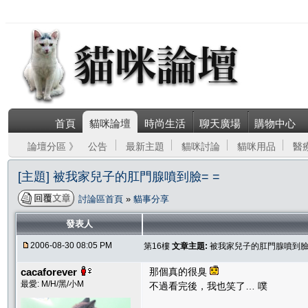
首頁
貓咪論壇
時尚生活
聊天廣場
購物中心
論壇分區 》
公告
最新主題
貓咪討論
貓咪用品
醫
[主題] 被我家兒子的肛門腺噴到臉= =
討論區首頁
»
貓事分享
發表人
2006-08-30 08:05 PM
第16樓
文章主題:
被我家兒子的肛門腺噴到臉=
cacaforever
那個真的很臭
最愛: M/H/黑/小M
不過看完後，我也笑了… 噗