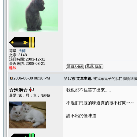
等級:
法師
文章: 3148
註冊時間: 2003-12-31
最近來訪: 2008-08-21
離線
2006-08-30 08:30 PM
第17樓
文章主題:
被我家兒子的肛門腺噴到臉=
☆泡泡☆
我也忍不住笑了出來.....
最愛: 妹；貝；嘉；NaNa
不過肛門腺的味道真的很不好聞~~~
說不出的怪味道.....