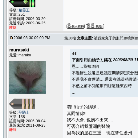
等級:
精靈王
文章: 251
註冊時間: 2006-03-20
最近來訪: 2009-06-25
離線
2006-08-30 09:00 PM
第18樓
文章主題:
被我家兒子的肛門腺噴到臉=
murasaki
最愛: maruko
下面引用由
柚子ㄟ媽
在
2006/08/30 1
恩......我知道阿
不過醫生說還是建議定期清(我那邊低
不過我不會硬清....通常在洗澡稍微
不然之前不知道肛門腺這種東西時
...
嗨!!!柚子的媽咪..
等級:
聖騎士
真同情你!!
文章: 138
我不大會,,也擠不出來....
註冊時間: 2006-08-04
最近來訪: 2011-08-23
可否介紹我蘆洲的醫院
離線
因為我的屋在三重....現在暫住蘆州