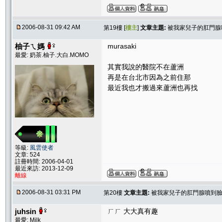
2006-08-31 09:42 AM
第19樓 [
樓主
]
文章主題:
被我家兒子的肛門腺噴
柚子ㄟ媽
murasaki
最愛: 奶茶.柚子.大白.MOMO
其實我說的醫院不在蘆洲
再是在台北市因為之前住那
最近我也才搬過來蘆洲也再找
等級:
風雲使者
文章: 524
註冊時間: 2006-04-01
最近來訪: 2013-12-09
離線
2006-08-31 03:31 PM
第20樓
文章主題:
被我家兒子的肛門腺噴到臉=
juhsin
ㄏㄏ 大大真有趣
最愛: Milk