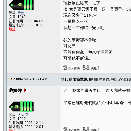
寵物展已經買一堆了...
(好像是寶貝餌子買一送一又買千打9折=
等級:
天使
現在又多了11包><
文章: 1340
註冊時間: 2009-06-09
一星期吃ㄧ包...
最近來訪: 2016-10-16
我想一年都吃不完了吧!!
離線
我的笨姆都不會吃.....
可惡!!!
不然偷偷拿一包來孝順姆姆
可惜他不彭場....
2009-09-07 10:21 AM
第17樓
文章主題:
[貼圖] 沒看過堆成山的罐罐
葳妹妹
ㄜ....我家的還沒生日....昨天我就去搬
平常已經對他們夠好了~不用再過生日
等級:
大天使
文章: 1910
註冊時間: 2008-12-11
最近來訪: 2011-12-04