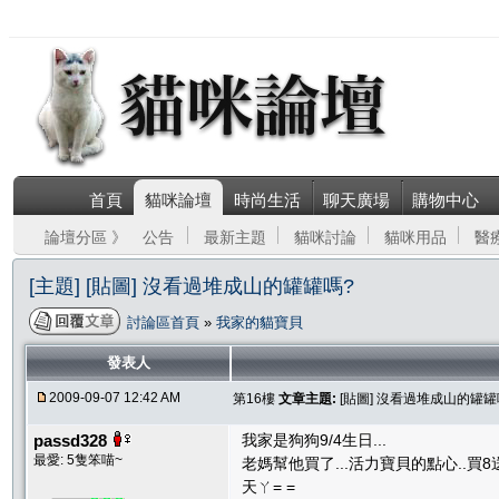
首頁
貓咪論壇
時尚生活
聊天廣場
購物中心
論壇分區 》
公告
最新主題
貓咪討論
貓咪用品
醫
[主題] [貼圖] 沒看過堆成山的罐罐嗎?
討論區首頁
»
我家的貓寶貝
發表人
2009-09-07 12:42 AM
第16樓
文章主題:
[貼圖] 沒看過堆成山的罐罐
passd328
我家是狗狗9/4生日...
最愛: 5隻笨喵~
老媽幫他買了...活力寶貝的點心..買8送3
天ㄚ= =