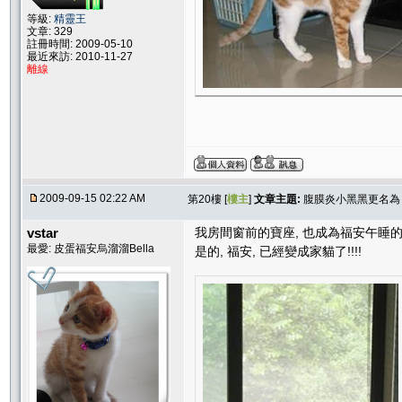
等級:
精靈王
文章: 329
註冊時間: 2009-05-10
最近來訪: 2010-11-27
離線
2009-09-15 02:22 AM
第20樓 [
樓主
]
文章主題:
腹膜炎小黑黑更名為 
vstar
我房間窗前的寶座, 也成為福安午睡的
最愛: 皮蛋福安烏溜溜Bella
是的, 福安, 已經變成家貓了!!!!