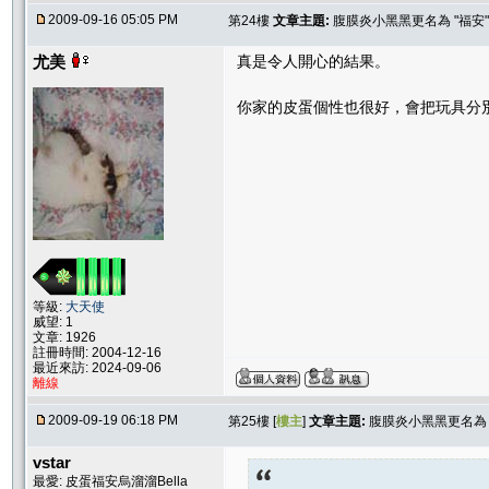
2009-09-16 05:05 PM
第24樓
文章主題:
腹膜炎小黑黑更名為 "福安"
尤美
真是令人開心的結果。
你家的皮蛋個性也很好，會把玩具分
等級:
大天使
威望: 1
文章: 1926
註冊時間: 2004-12-16
最近來訪: 2024-09-06
離線
2009-09-19 06:18 PM
第25樓 [
樓主
]
文章主題:
腹膜炎小黑黑更名為 
vstar
最愛: 皮蛋福安烏溜溜Bella