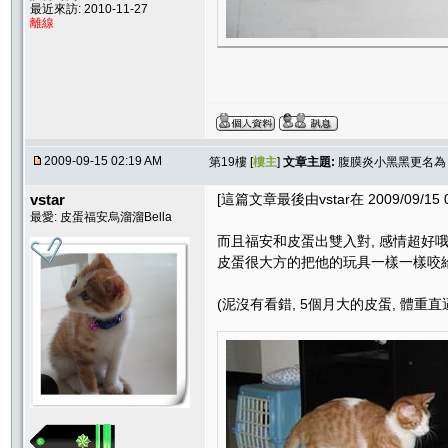
最近來訪: 2010-11-27
離線
2009-09-15 02:19 AM
第19樓 [
樓主
]
文章主題:
腹膜炎小黑黑更名為 
vstar
[這篇文章最後由vstar在 2009/09/15 
最愛: 皮蛋福安烏溜溜Bella
而且福安和皮蛋出雙入對, 感情超好哦
皮蛋很大方的把他的玩具一樣一樣咬給
(泥沒有看錯, 5個月大的皮蛋, 體重直逼