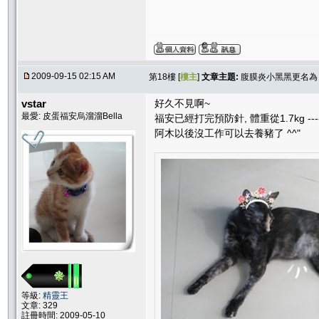
2009-09-15 02:15 AM
第18樓 [
樓主
]
文章主題:
腹膜炎小黑黑更名為 
vstar
好久不見啊~
最愛: 皮蛋福安烏溜溜Bella
福安已經打完預防針, 體重從1.7kg ---->
阿木以後沒工作可以去養豬了 ^^"
等級:
精靈王
文章: 329
註冊時間: 2009-05-10