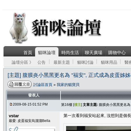
首頁
貓咪論壇
時尚生活
聊天廣場
購物中心
論壇分區 》
公告
最新主題
貓咪討論
貓咪用品
醫
[主題] 腹膜炎小黑黑更名為 "福安", 正式成為皮蛋姊姊
討論區首頁
»
我家的貓寶貝
發表人
2009-08-15 01:52 PM
第16樓 [
樓主
]
文章主題:
腹膜炎小黑黑更名為 
vstar
第一次看到福安站起來, 沒想到是個長腿
最愛: 皮蛋福安烏溜溜Bella