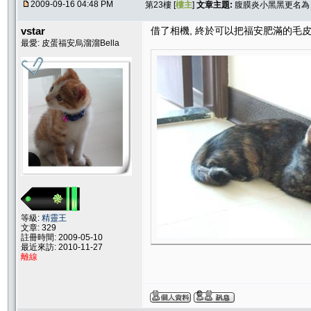
2009-09-16 04:48 PM
第23樓 [
樓主
]
文章主題:
腹膜炎小黑黑更名為 
vstar
借了相機, 終於可以把福安肥滿的毛皮拍
最愛: 皮蛋福安烏溜溜Bella
等級:
精靈王
文章: 329
註冊時間: 2009-05-10
最近來訪: 2010-11-27
離線