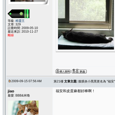
等級:
精靈王
文章: 329
註冊時間: 2009-05-10
最近來訪: 2010-11-27
離線
2009-09-15 07:56 AM
第21樓
文章主題:
腹膜炎小黑黑更名為 "福安"
jiao
福安和皮蛋麻都好棒啊！
最愛: BBB&米嚕