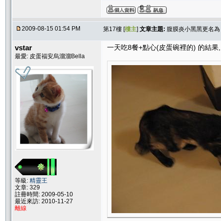
2009-08-15 01:54 PM
第17樓 [
樓主
]
文章主題:
腹膜炎小黑黑更名為 
vstar
一天吃8餐+點心(皮蛋碗裡的) 的結果, 
最愛: 皮蛋福安烏溜溜Bella
等級:
精靈王
文章: 329
註冊時間: 2009-05-10
最近來訪: 2010-11-27
離線