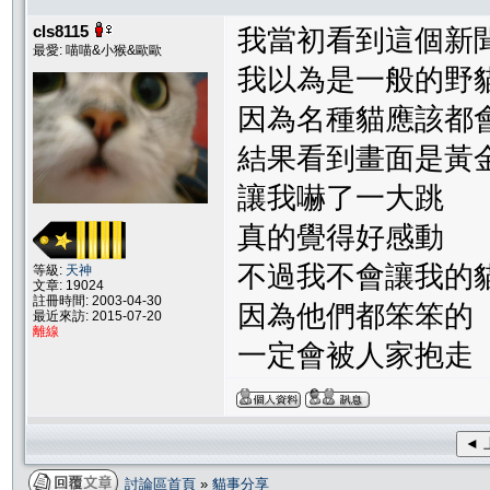
cls8115
我當初看到這個新
最愛: 喵喵&小猴&歐歐
我以為是一般的野
因為名種貓應該都
結果看到畫面是黃
讓我嚇了一大跳
真的覺得好感動
不過我不會讓我的
等級:
天神
文章: 19024
註冊時間: 2003-04-30
因為他們都笨笨的
最近來訪: 2015-07-20
離線
一定會被人家抱走
◄ 
討論區首頁
»
貓事分享