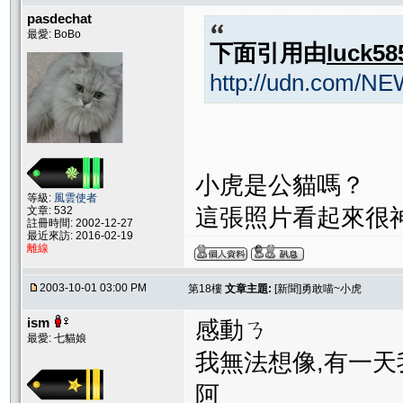
pasdechat
最愛: BoBo
下面引用由
luck58
http://udn.com/N
小虎是公貓嗎？
等級:
風雲使者
這張照片看起來很
文章: 532
註冊時間: 2002-12-27
最近來訪: 2016-02-19
離線
2003-10-01 03:00 PM
第18樓
文章主題:
[新聞]勇敢喵~小虎
ism
感動ㄋ
最愛: 七貓娘
我無法想像,有一天我的
阿