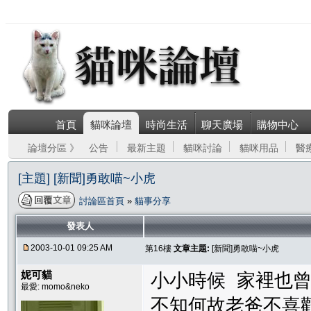
首頁
貓咪論壇
時尚生活
聊天廣場
購物中心
論壇分區 》
公告
最新主題
貓咪討論
貓咪用品
醫
[主題] [新聞]勇敢喵~小虎
討論區首頁
»
貓事分享
發表人
2003-10-01 09:25 AM
第16樓
文章主題:
[新聞]勇敢喵~小虎
妮可貓
小小時候 家裡也
最愛: momo&neko
不知何故老爸不喜歡