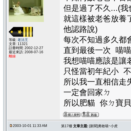
但是過了不久...(我
就這樣被老爸放養
他認路說)
每次不知過多久都
等級:
老法王
文章: 11321
註冊時間: 2002-12-27
直到最後一次 喵
最近來訪: 2008-07-16
離線
我想喵喵應該是讓老爸很
只怪當初年紀小 不
所以我一直相信走
一定會回家ㄉ
所以肥貓 你ㄉ寶
2003-10-01 11:33 AM
第17樓
文章主題:
[新聞]勇敢喵~小虎