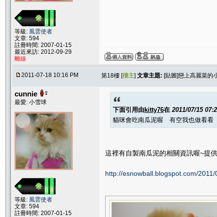
等級:
風雲使者
文章: 594
註冊時間: 2007-01-15
最近來訪: 2012-09-29
離線
2011-07-18 10:16 PM
第18樓 [
樓主
]
文章主題:
[貼圖]戀上高麗菜的
cunnie
最愛: 小雪球
下面引用由
kitty76
在
2011/07/15 07:
貓咪會吃南瓜泥喔 有空我也做看看
這裡有自製南瓜泥的相關資訊喔~提供
http://esnowball.blogspot.com/2011/
等級:
風雲使者
文章: 594
註冊時間: 2007-01-15