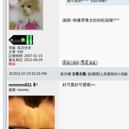
超可愛的~~~ 毛好澎喔!!
謝謝~很像營養太好的松鼠喔?^^
等級:
風雲使者
文章: 594
註冊時間: 2007-01-15
最近來訪: 2012-09-29
離線
2011-07-23 02:26 PM
第20樓
文章主題:
[貼圖]戀上高麗菜的小花貓
mmmnn811
好可愛好可愛喔><
最愛: miumiu