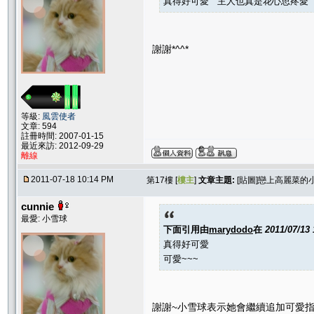
真得好可愛 主人也真是花心思疼愛
謝謝*^^*
等級:
風雲使者
文章: 594
註冊時間: 2007-01-15
最近來訪: 2012-09-29
離線
2011-07-18 10:14 PM
第17樓 [
樓主
]
文章主題:
[貼圖]戀上高麗菜的
cunnie
最愛: 小雪球
下面引用由
marydodo
在
2011/07/13
真得好可愛
可愛~~~
謝謝~小雪球表示她會繼續追加可愛指數