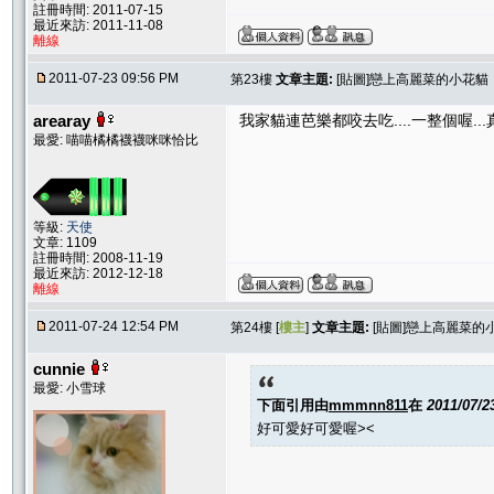
註冊時間: 2011-07-15
最近來訪: 2011-11-08
離線
2011-07-23 09:56 PM
第23樓
文章主題:
[貼圖]戀上高麗菜的小花貓
arearay
我家貓連芭樂都咬去吃....一整個喔..
最愛: 喵喵橘橘襪襪咪咪恰比
等級:
天使
文章: 1109
註冊時間: 2008-11-19
最近來訪: 2012-12-18
離線
2011-07-24 12:54 PM
第24樓 [
樓主
]
文章主題:
[貼圖]戀上高麗菜的
cunnie
最愛: 小雪球
下面引用由
mmmnn811
在
2011/07/2
好可愛好可愛喔><