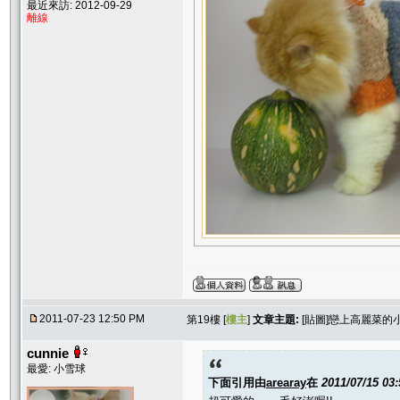
最近來訪: 2012-09-29
離線
2011-07-23 12:50 PM
第19樓 [
樓主
]
文章主題:
[貼圖]戀上高麗菜的
cunnie
最愛: 小雪球
下面引用由
arearay
在
2011/07/15 03