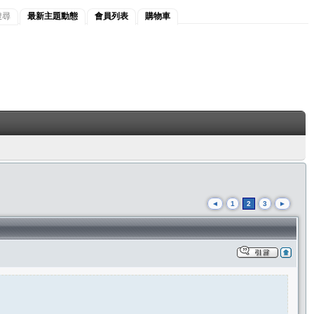
搜尋
最新主題動態
會員列表
購物車
◄
1
2
3
►