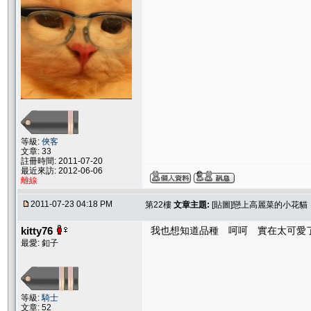
等級:
俠客
文章: 33
註冊時間: 2011-07-20
最近來訪: 2012-06-06
離線
2011-07-23 04:18 PM
第22樓
文章主題:
[貼圖]戀上高麗菜的小花貓
kitty76
我也想知道品種 呵呵 實在太可愛
最愛: 釦子
等級:
騎士
文章: 52