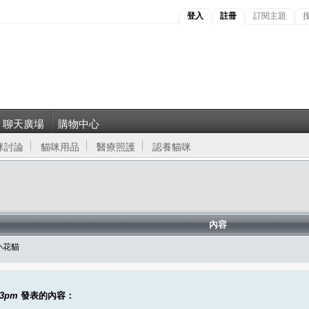
登入
註冊
訂閱主題
聊天廣場
購物中心
咪討論
貓咪用品
醫療照護
認養貓咪
內容
小花貓
23pm
發表的內容：