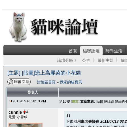
首頁
貓咪論壇
時尚生活
論壇分區 》
公告
最新主題
貓
[主題] [貼圖]戀上高麗菜的小花貓
討論區首頁
»
我家的貓寶貝
發表人
2011-07-18 10:13 PM
第16樓 [
樓主
]
文章主題:
[貼圖]戀上高麗菜的
cunnie
最愛: 小雪球
下面引用由
老夫婦
在
2011/07/13 08: