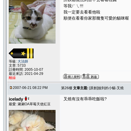
等我ㄏㄟ!!!
我一定要去看看他啦
順便在看看你家那幾隻可愛的貓咪喔
等級:
大法師
文章: 5733
註冊時間: 2005-10-07
最近來訪: 2021-04-29
離線
2007-06-21 08:22 PM
第26樓
文章主題:
[原創]撿到的小貓-叉燒
icelady
叉燒有沒有乖乖吃飯啦?
最愛: 涮涮OA草莓天使紅豆