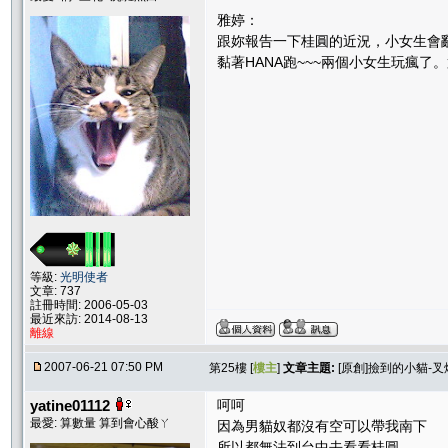
雅婷：
跟妳報告一下桂圓的近況，小女生會亂
黏著HANA跑~~~兩個小女生玩瘋
等級:
光明使者
文章: 737
註冊時間: 2006-05-03
最近來訪: 2014-08-13
離線
2007-06-21 07:50 PM
第25樓 [
樓主
]
文章主題:
[原創]撿到的小貓-叉
yatine01112
呵呵
最愛: 算數量 算到會心酸ㄚ
因為男貓奴都沒有空可以帶我南下
所以都無法到台中去看看桂圓