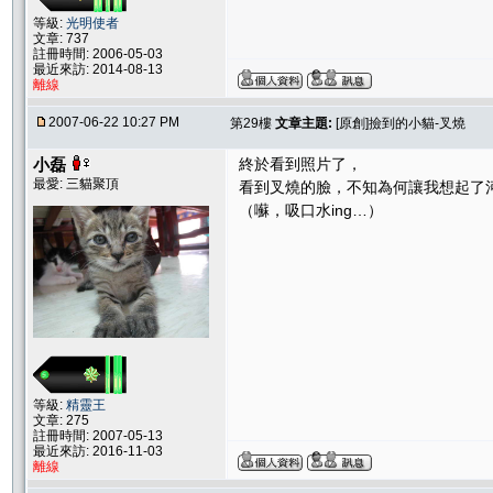
等級:
光明使者
文章: 737
註冊時間: 2006-05-03
最近來訪: 2014-08-13
離線
2007-06-22 10:27 PM
第29樓
文章主題:
[原創]撿到的小貓-叉燒
小磊
終於看到照片了，
最愛: 三貓聚頂
看到叉燒的臉，不知為何讓我想起了河
（囌，吸口水ing…）
等級:
精靈王
文章: 275
註冊時間: 2007-05-13
最近來訪: 2016-11-03
離線