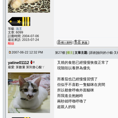
等級:
法王
文章: 6099
註冊時間: 2004-07-06
最近來訪: 2015-07-24
離線
2007-06-22 12:32 PM
第27樓 [
樓主
]
文章主題:
[原創]撿到的小貓-叉
yatine01112
叉燒的食慾已經慢慢恢復正常了
最愛: 算數量 算到會心酸ㄚ
現階段以養胖為優先
而番茄也已經慢慢習慣了
但似乎不喜歡一隻貓咪在房間
所以都會呼喚外面貓咪
而我進去抱她時
兩秒就呼嚕呼嚕了
超親人的啦