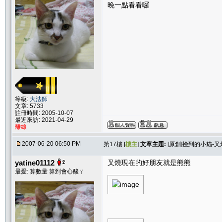
晚一點看看囉
等級:
大法師
文章: 5733
註冊時間: 2005-10-07
最近來訪: 2021-04-29
離線
2007-06-20 06:50 PM
第17樓 [
樓主
]
文章主題:
[原創]撿到的小貓-叉
yatine01112
叉燒現在的好朋友就是熊熊
最愛: 算數量 算到會心酸ㄚ