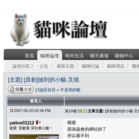
首頁
貓咪論壇
時尚生活
聊天廣場
購物中心
論壇分區 》
公告
最新主題
貓咪討論
貓咪用品
醫
[主題] [原創]撿到的小貓-叉燒
討論區首頁
»
不是我的貓
發表人
2007-06-20 02:46 PM
第16樓 [
樓主
]
文章主題:
[原創]撿到的小貓-叉
yatine01112
喔喔
最愛: 算數量 算到會心酸ㄚ
因為協會的網站掛了
所以看不到