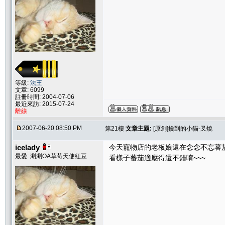
等級:
法王
文章: 6099
註冊時間: 2004-07-06
最近來訪: 2015-07-24
離線
2007-06-20 08:50 PM
第21樓
文章主題:
[原創]撿到的小貓-叉燒
icelady
今天寵物店的老板娘還在念念不忘蕃茄
最愛: 涮涮OA草莓天使紅豆
看樣子蕃茄適應得還不錯唷~~~