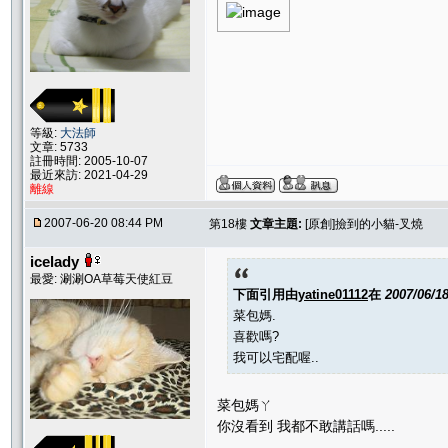
等級:
大法師
文章: 5733
註冊時間: 2005-10-07
最近來訪: 2021-04-29
離線
2007-06-20 08:44 PM
第18樓
文章主題:
[原創]撿到的小貓-叉燒
icelady
最愛: 涮涮OA草莓天使紅豆
下面引用由
yatine01112
在
2007/06/1
菜包媽.
喜歡嗎?
我可以宅配喔..
菜包媽ㄚ
你沒看到 我都不敢講話嗎.....