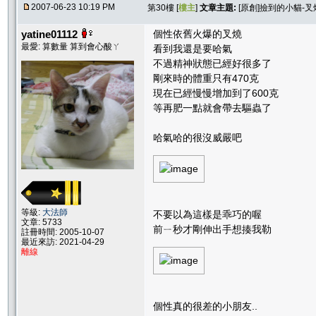
2007-06-23 10:19 PM
第30樓 [
樓主
]
文章主題:
[原創]撿到的小貓-叉
yatine01112
個性依舊火爆的叉燒
最愛: 算數量 算到會心酸ㄚ
看到我還是要哈氣
不過精神狀態已經好很多了
剛來時的體重只有470克
現在已經慢慢增加到了600克
等再肥一點就會帶去驅蟲了
哈氣哈的很沒威嚴吧
等級:
大法師
不要以為這樣是乖巧的喔
文章: 5733
前ㄧ秒才剛伸出手想揍我勒
註冊時間: 2005-10-07
最近來訪: 2021-04-29
離線
個性真的很差的小朋友..