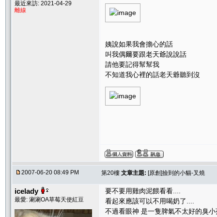
最近來訪: 2021-04-29
離線
姨說如果我會擔心的話
叫我偶爾要跟老天爺說說話
請他要記得幫幫我
不知道我心裡的話老天爺聽到沒
2007-06-20 08:49 PM
第20樓
文章主題:
[原創]撿到的小貓-叉燒
icelady
要不要用雞肉泥餵看看....
最愛: 涮涮OA草莓天使紅豆
看起來應該可以不用喝奶了....
不過看眼神 是一隻脾氣不太好的臭小