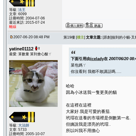
等級:
法王
文章: 6099
註冊時間: 2004-07-06
最近來訪: 2015-07-24
離線
2007-06-20 08:48 PM
第19樓 [
樓主
]
文章主題:
[原創]撿到的小貓-叉
yatine01112
最愛: 算數量 算到會心酸ㄚ
下面引用由
icelady
在
2007/06/20 08
菜包媽ㄚ
你沒看到 我都不敢講話嗎.....
哈哈
因為小冰送我一隻更美的貓
在這裡在這裡
大家好.我是可愛的番茄.
玳瑁在送養的市場裡是倒數第一名.
但姨說我是漂亮的玳瑁..
等級:
大法師
文章: 5733
所以叫我不用擔心
註冊時間: 2005-10-07