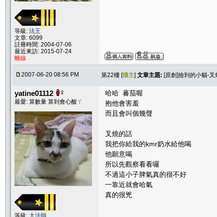
等級:
法王
文章: 6099
註冊時間: 2004-07-06
最近來訪: 2015-07-24
離線
2007-06-20 08:56 PM
第22樓 [
樓主
]
文章主題:
[原創]撿到的小貓-叉
yatine01112
哈哈 蕃茄喔
最愛: 算數量 算到會心酸ㄚ
抱他會害羞
而且會叫個幾聲
叉燒的話
我把你給我的kmr奶水給他喝
他願意喝
所以先觀察看看囉
不過這小子脾氣真的很不好
一靠近就會哈氣
真的很兇
等級:
大法師