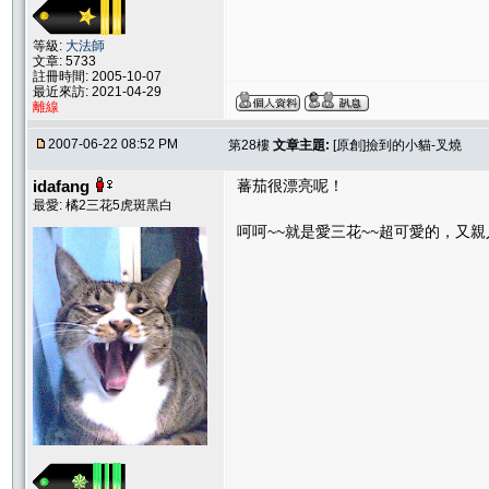
等級:
大法師
文章: 5733
註冊時間: 2005-10-07
最近來訪: 2021-04-29
離線
2007-06-22 08:52 PM
第28樓
文章主題:
[原創]撿到的小貓-叉燒
idafang
蕃茄很漂亮呢！
最愛: 橘2三花5虎斑黑白
呵呵~~就是愛三花~~超可愛的，又親