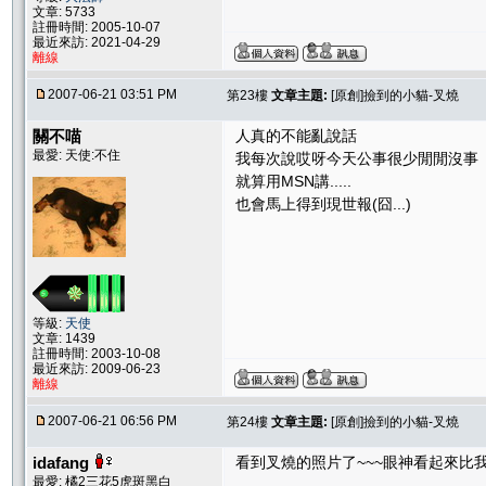
文章: 5733
註冊時間: 2005-10-07
最近來訪: 2021-04-29
離線
2007-06-21 03:51 PM
第23樓
文章主題:
[原創]撿到的小貓-叉燒
關不喵
人真的不能亂說話
最愛: 天使:不住
我每次說哎呀今天公事很少閒閒沒事
就算用MSN講.....
也會馬上得到現世報(囧...)
等級:
天使
文章: 1439
註冊時間: 2003-10-08
最近來訪: 2009-06-23
離線
2007-06-21 06:56 PM
第24樓
文章主題:
[原創]撿到的小貓-叉燒
idafang
看到叉燒的照片了~~~眼神看起來比
最愛: 橘2三花5虎斑黑白