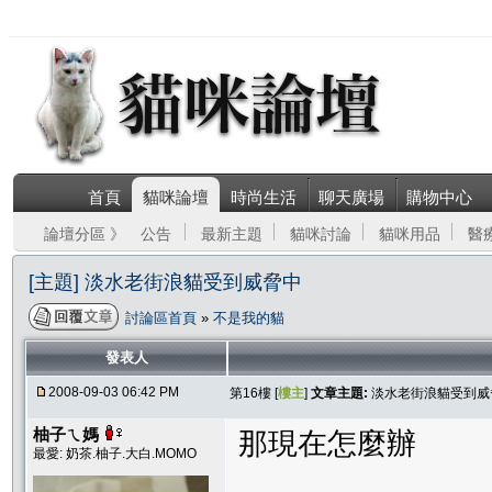
首頁
貓咪論壇
時尚生活
聊天廣場
購物中心
論壇分區 》
公告
最新主題
貓咪討論
貓咪用品
醫
[主題] 淡水老街浪貓受到威脅中
討論區首頁
»
不是我的貓
發表人
2008-09-03 06:42 PM
第16樓 [
樓主
]
文章主題:
淡水老街浪貓受到威
柚子ㄟ媽
那現在怎麼辦
最愛: 奶茶.柚子.大白.MOMO