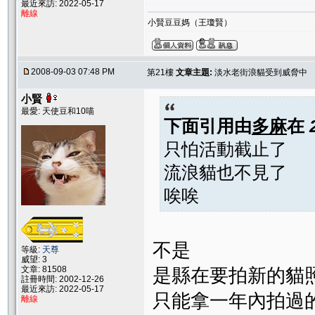
最近來訪: 2022-05-17
離線
小賢豆豆媽（王瓊賢）
2008-09-03 07:48 PM
第21樓
文章主題:
淡水老街浪貓受到威脅中
小賢
最愛: 天使豆和10喵
下面引用由
多麻
在
只怕活動截止了
流浪貓也不見了
唉唉
不是
等級:
天尊
威望: 3
文章: 81508
是縣在要拍新的貓
註冊時間: 2002-12-26
最近來訪: 2022-05-17
只能拿一年內拍過
離線