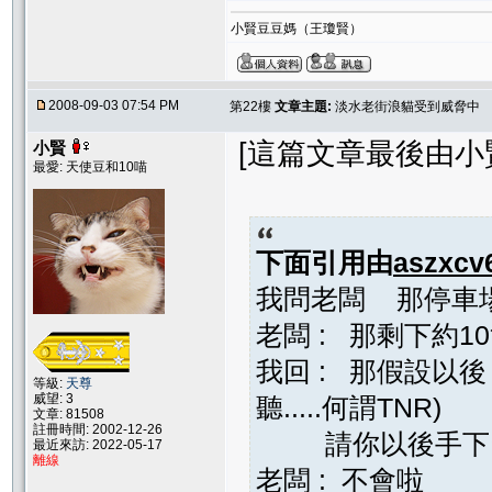
小賢豆豆媽（王瓊賢）
2008-09-03 07:54 PM
第22樓
文章主題:
淡水老街浪貓受到威脅中
[這篇文章最後由小賢在 
小賢
最愛: 天使豆和10喵
下面引用由
aszxcv
我問老闆 那停車
老闆 : 那剩下約
我回 : 那假設以後
等級:
天尊
威望: 3
聽.....何謂TNR)
文章: 81508
註冊時間: 2002-12-26
請你以後手下留
最近來訪: 2022-05-17
離線
老闆 : 不會啦