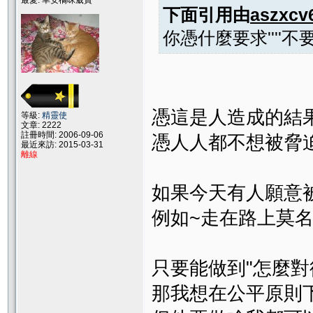
最愛: 幸安橘咪葳寶
下面引用由
aszxcv
你憑什麼要求''''
憑這是人造成的結
等級:
精靈使
文章: 2222
註冊時間: 2006-09-06
憑人人都不想被脅
最近來訪: 2015-03-31
離線
如果今天有人願意
例如~走在路上莫
只要能做到"怎麼對
那我想在公平原則下