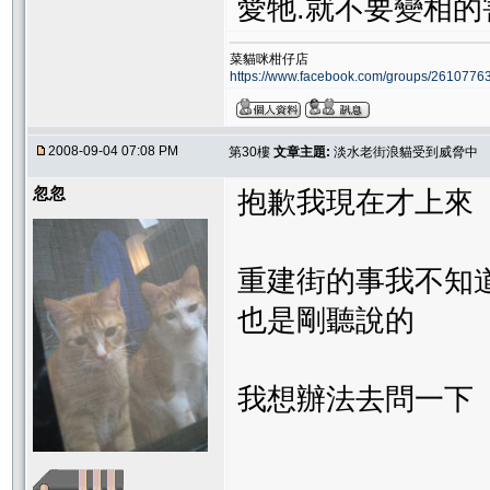
愛牠.就不要變相的害
菜貓咪柑仔店
https://www.facebook.com/groups/261077
2008-09-04 07:08 PM
第30樓
文章主題:
淡水老街浪貓受到威脅中
忽忽
抱歉我現在才上來
重建街的事我不知
也是剛聽說的
我想辦法去問一下