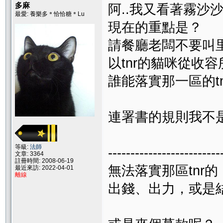
多麻
阿..我又看著霧沙沙了
最愛: 養樂多＊恰恰糖＊Lu
現在的重點是？
請餐廳老闆不要叫
以tnr的貓咪從收
誰能落實那一區的tn
連署書的規則我不是
等級:
法師
-------------------------
文章: 3364
註冊時間: 2008-06-19
無法落實那區tnr的
最近來訪: 2022-04-01
離線
出錢、出力，或是