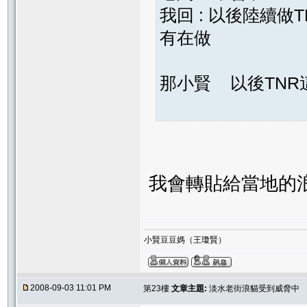
我回 : 以後陸續
有在做
那小賢 以後TN
我會轉貼給當地的
小賢豆豆媽（王瓊賢）
2008-09-03 11:01 PM
第23樓
文章主題:
淡水老街浪貓受到威脅中