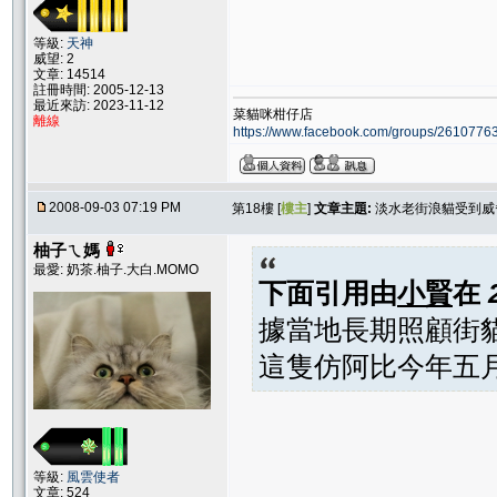
等級:
天神
威望: 2
文章: 14514
註冊時間: 2005-12-13
最近來訪: 2023-11-12
菜貓咪柑仔店
離線
https://www.facebook.com/groups/261077
2008-09-03 07:19 PM
第18樓 [
樓主
]
文章主題:
淡水老街浪貓受到威
柚子ㄟ媽
最愛: 奶茶.柚子.大白.MOMO
下面引用由
小賢
在
據當地長期照顧街
這隻仿阿比今年五
等級:
風雲使者
文章: 524