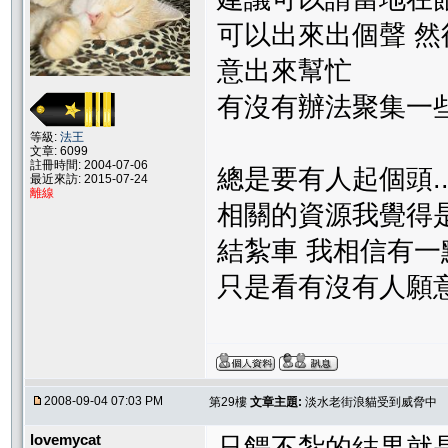
可以出來出個聲 
意出來幫忙
有沒有辦法聚集一些人
等級:
法王
文章: 6099
註冊時間: 2004-07-06
總是要有人起個頭....
最近來訪: 2015-07-24
離線
相關的資源我覺得
結紮車 我相信有一
只是看有沒有人願
2008-09-04 07:03 PM
第29樓
文章主題:
淡水老街浪貓受到威脅中
lovemycat