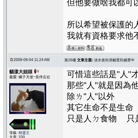
但他要做啥我都可
所以希望被保護的
我就有資格要求他
2008-09-04 11:24 AM
第26樓
文章主題:
淡水老街浪貓受到威脅中
貓漾大姐頭
可惜這些話是"人"
最愛: 橘子天使~長伴左右
那些"人"就是因為
除ㄌ"人"以外
其它生命不是生命
只是人ㄉ食物 只
等級:
精靈王
文章: 330