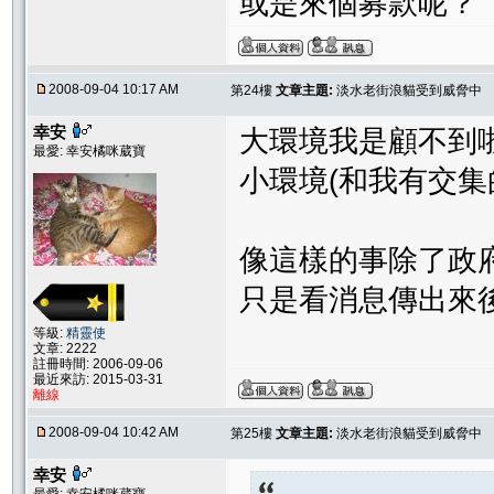
或是來個募款呢？
2008-09-04 10:17 AM
第24樓
文章主題:
淡水老街浪貓受到威脅中
幸安
大環境我是顧不到
最愛: 幸安橘咪葳寶
小環境(和我有交集
像這樣的事除了政
只是看消息傳出來
等級:
精靈使
文章: 2222
註冊時間: 2006-09-06
最近來訪: 2015-03-31
離線
2008-09-04 10:42 AM
第25樓
文章主題:
淡水老街浪貓受到威脅中
幸安