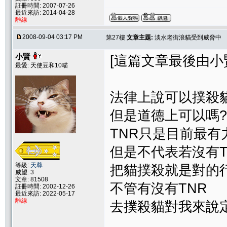
註冊時間: 2007-07-26
最近來訪: 2014-04-28
離線
2008-09-04 03:17 PM
第27樓
文章主題:
淡水老街浪貓受到威脅中
小賢
[這篇文章最後由小賢在 
最愛: 天使豆和10喵
法律上說可以撲殺
但是道德上可以嗎?
TNR只是目前最
但是不代表若沒有T
等級:
天尊
把貓撲殺就是對的
威望: 3
文章: 81508
不管有沒有TNR
註冊時間: 2002-12-26
最近來訪: 2022-05-17
離線
去撲殺貓對我來說