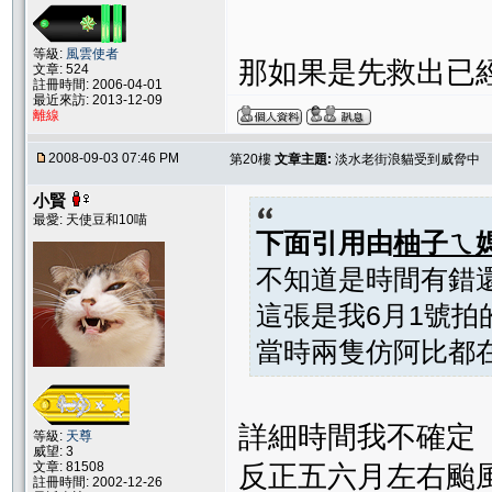
等級:
風雲使者
那如果是先救出已經tn
文章: 524
註冊時間: 2006-04-01
最近來訪: 2013-12-09
離線
2008-09-03 07:46 PM
第20樓
文章主題:
淡水老街浪貓受到威脅中
小賢
最愛: 天使豆和10喵
下面引用由
柚子ㄟ
不知道是時間有錯還
這張是我6月1號拍的.
當時兩隻仿阿比都在.
詳細時間我不確定
等級:
天尊
威望: 3
文章: 81508
反正五六月左右颱
註冊時間: 2002-12-26