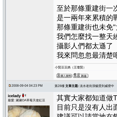
至於那條重建街一次
是一兩年來累積的
那條重建街也未免"
我們怎麼找一整天繞
攝影人們都太遜了
我來問忽忽最清楚吧
小賢豆豆媽（王瓊賢）
2008-09-04 04:23 PM
第28樓
文章主題:
淡水老街浪貓受到威脅中
icelady
其實大家都知道做T
最愛: 涮涮OA草莓天使紅豆
目前只是沒有人出
建議可以請當地在餵