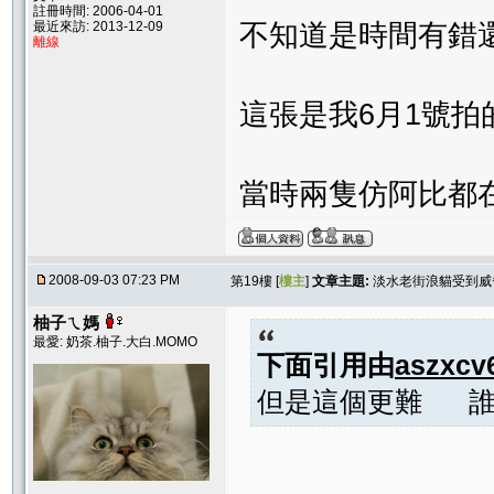
註冊時間: 2006-04-01
不知道是時間有錯還
最近來訪: 2013-12-09
離線
這張是我6月1號拍的.
當時兩隻仿阿比都在.
2008-09-03 07:23 PM
第19樓 [
樓主
]
文章主題:
淡水老街浪貓受到威
柚子ㄟ媽
最愛: 奶茶.柚子.大白.MOMO
下面引用由
aszxcv
但是這個更難 誰