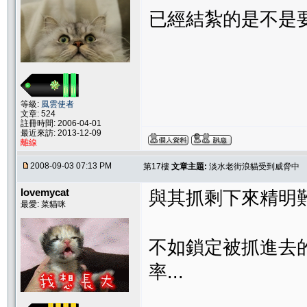
已經結紮的是不是
等級:
風雲使者
文章: 524
註冊時間: 2006-04-01
最近來訪: 2013-12-09
離線
2008-09-03 07:13 PM
第17樓
文章主題:
淡水老街浪貓受到威脅中
lovemycat
與其抓剩下來精明難
最愛: 菜貓咪
不如鎖定被抓進去的..
率...