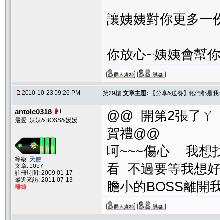
讓姨姨對你更多一
你放心~姨姨會幫
2010-10-23 09:26 PM
第29樓
文章主題:
【分享&送養】牠們都是我
antoic0318
@@ 開第2張了ㄚ
最愛: 妹妹&BOSS&媛媛
賀禮@@
呵~~~傷心 我想
等級:
天使
看 不過要等我想
文章: 1057
註冊時間: 2009-01-17
最近來訪: 2011-07-13
膽小的BOSS離開
離線