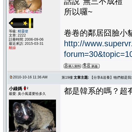
話說"無三不成禮"
所以囉~
卷卷的鄰居囧臉小
等級:
精靈使
文章: 2222
註冊時間: 2006-09-06
http://www.supervr.
最近來訪: 2015-03-31
離線
forum=30&topic=
2010-10-16 11:36 AM
第19樓
文章主題:
【分享&送養】牠們都是我
小綠媽
都是韓系的嗎？超
最愛: 臭小風還要恰多久