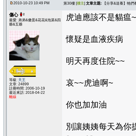
2010-10-23 10:49 PM
第30樓 [
樓主
]
文章主題:
【分享&送養】牠們
傷心
虎迪應該不是貓瘟
最愛: 弟弟&傻蛋&花花&泡菜&四
爺&五爺
懷疑是血液疾病
明天再度住院~~
等級:
天王
哀~~虎迪啊~
文章: 24899
註冊時間: 2006-10-19
最近來訪: 2018-04-22
離線
你也加加油
別讓姨姨每天為你