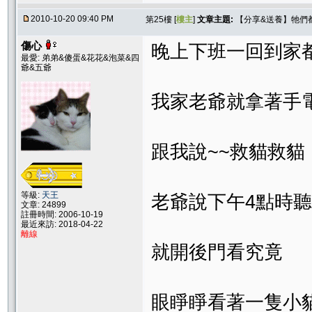
2010-10-20 09:40 PM
第25樓 [
樓主
]
文章主題:
【分享&送養】牠們
傷心
晚上下班一回到家
最愛: 弟弟&傻蛋&花花&泡菜&四
爺&五爺
我家老爺就拿著手
跟我說~~救貓救貓
等級:
天王
老爺說下午4點時
文章: 24899
註冊時間: 2006-10-19
最近來訪: 2018-04-22
離線
就開後門看究竟
眼睜睜看著一隻小