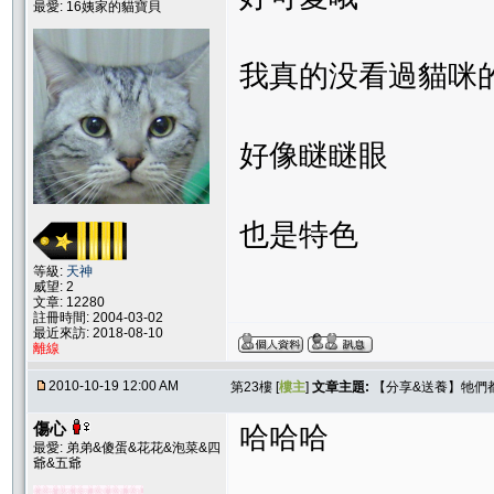
最愛: 16姨家的貓寶貝
我真的没看過貓咪
好像瞇瞇眼
也是特色
等級:
天神
威望: 2
文章: 12280
註冊時間: 2004-03-02
最近來訪: 2018-08-10
離線
2010-10-19 12:00 AM
第23樓 [
樓主
]
文章主題:
【分享&送養】牠們
傷心
哈哈哈
最愛: 弟弟&傻蛋&花花&泡菜&四
爺&五爺