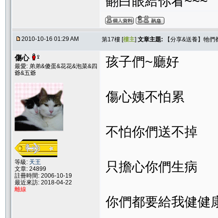
翻白眼給你看~~~
2010-10-16 01:29 AM
第17樓 [
樓主
]
文章主題:
【分享&送養】牠們
傷心
孩子們~廳好
最愛: 弟弟&傻蛋&花花&泡菜&四
爺&五爺
傷心姨不怕累
不怕你們送不掉
等級:
天王
只擔心你們生病
文章: 24899
註冊時間: 2006-10-19
最近來訪: 2018-04-22
離線
你們都要給我健健