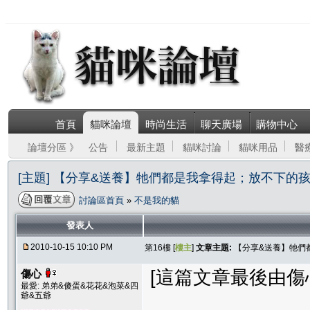
首頁
貓咪論壇
時尚生活
聊天廣場
購物中心
論壇分區 》
公告
最新主題
貓咪討論
貓咪用品
醫
[主題] 【分享&送養】牠們都是我拿得起；放不下的孩
討論區首頁
»
不是我的貓
發表人
2010-10-15 10:10 PM
第16樓 [
樓主
]
文章主題:
【分享&送養】牠們
[這篇文章最後由傷心在 
傷心
最愛: 弟弟&傻蛋&花花&泡菜&四
爺&五爺