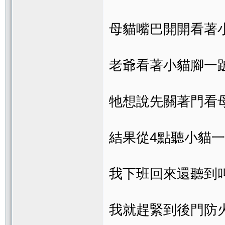
母貓嘴巴開開看著
老爺看著小貓腳一
牠想說先關著門看
結果從4點聽小貓一
我下班回來還聽到
我就趕緊到後門防