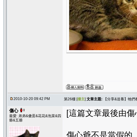
2010-10-20 09:42 PM
第26樓 [
樓主
]
文章主題:
【分享&送養】牠們
傷心
[這篇文章最後由傷心在 
最愛: 弟弟&傻蛋&花花&泡菜&四
爺&五爺
傷心爺不是當假的