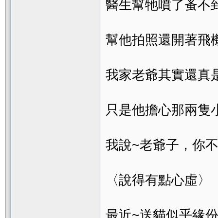
醫生幫牠噴了蚤不
幫他拍照還開著飛
我家老爺其實還真
只是他擔心那兩隻
我說~老爺子，你
〈說得有點心虛〉
最近~送貓似乎緣