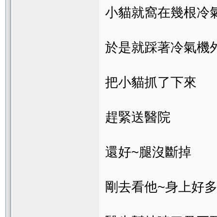
小貓就窩在幾根冷
於是就踩著冷氣機
把小貓抓了下來
趕緊送醫院
還好~腿沒斷掉
剛去看他~身上好