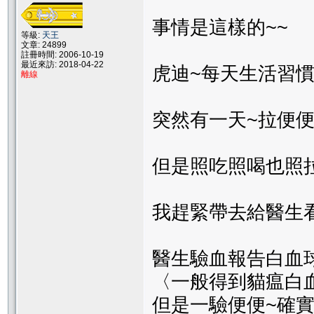
事情是這樣的~~
等級:
天王
文章: 24899
註冊時間: 2006-10-19
最近來訪: 2018-04-22
虎迪~每天生活習
離線
突然有一天~拉便
但是照吃照喝也照
我趕緊帶去給醫生
醫生驗血報告白血
〈一般得到貓瘟白
但是一驗便便~確