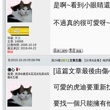
是啊~看到小眼睛
不過真的很可愛呀
等級:
天王
文章: 24899
註冊時間: 2006-10-19
最近來訪: 2018-04-22
離線
2010-10-20 05:08 PM
第24樓 [
樓主
]
文章主題:
【分享&送養】牠們
[這篇文章最後由傷心在 
傷心
最愛: 弟弟&傻蛋&花花&泡菜&四
爺&五爺
可愛的虎迪要重新
要找一個只能擁有