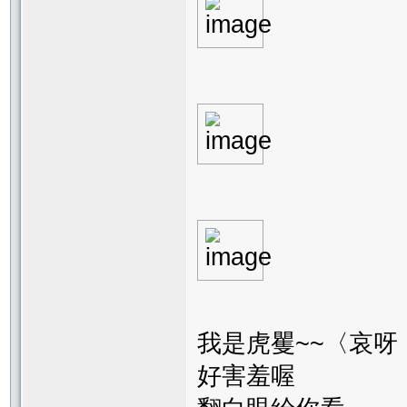
我是虎矍~~〈哀
好害羞喔