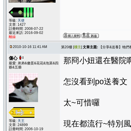
等級:
天使
文章: 1427
註冊時間: 2008-07-22
最近來訪: 2016-09-02
離線
2010-10-16 11:41 AM
第20樓 [
樓主
]
文章主題:
【分享&送養】牠們
傷心
那冏小妞還在醫院
最愛: 弟弟&傻蛋&花花&泡菜&四
爺&五爺
怎沒看到po送養文
太~可惜囉
等級:
天王
現在都流行~特別
文章: 24899
註冊時間: 2006-10-19