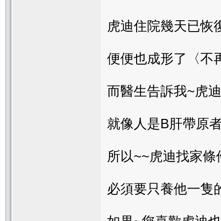
虎迪住院幾天已恢
便便也成形了〈不
而醫生告訴我~虎
就像人是B肝帶原
所以~~虎迪找家條
必須要只養他一隻