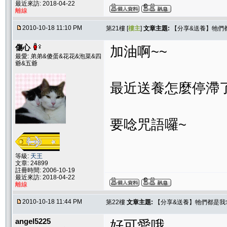
最近來訪: 2018-04-22
離線
2010-10-18 11:10 PM
第21樓 [
樓主
]
文章主題:
【分享&送養】牠們
傷心
加油啊~~
最愛: 弟弟&傻蛋&花花&泡菜&四
爺&五爺
最近送養怎麼停滯
要唸咒語囉~
等級:
天王
文章: 24899
註冊時間: 2006-10-19
最近來訪: 2018-04-22
離線
2010-10-18 11:44 PM
第22樓
文章主題:
【分享&送養】牠們都是我
angel5225
好可愛哦