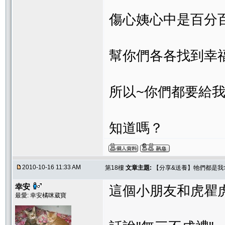
傷心姨心中是百分
幫你們各各找到幸
所以~你們都要給
知道嗎？
2010-10-16 11:33 AM
第18樓
文章主題:
【分享&送養】牠們都是我
幸安
這個小朋友和虎瞿
最愛: 幸安橘咪葳寶