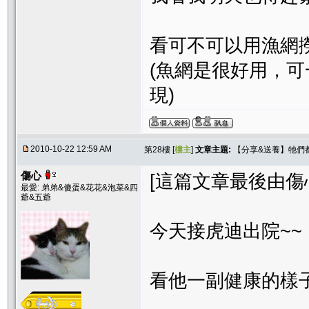
看可不可以用漁網
(魚網是很好用，
現)
2010-10-22 12:59 AM
第28樓 [
樓主
]
文章主題:
【分享&送養】牠們
傷心
[這篇文章最後由傷心在 
最愛: 弟弟&傻蛋&花花&泡菜&四
爺&五爺
今天接虎迪出院~~
看他一副健康的樣