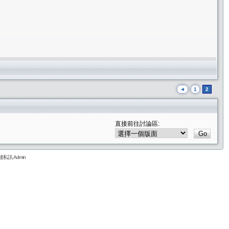
◄
1
2
直接前往討論區:
私訊 Admin