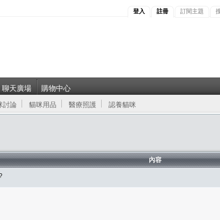
登入
註冊
訂閱主題
聊天廣場
購物中心
咪討論
貓咪用品
醫療照護
認養貓咪
內容
?