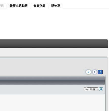
搜尋
最新主題動態
會員列表
購物車
◄
1
2