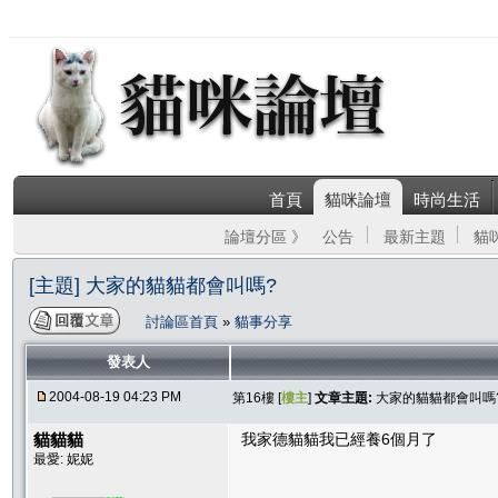
首頁
貓咪論壇
時尚生活
論壇分區 》
公告
最新主題
貓
[主題] 大家的貓貓都會叫嗎?
討論區首頁
»
貓事分享
發表人
2004-08-19 04:23 PM
第16樓 [
樓主
]
文章主題:
大家的貓貓都會叫嗎
貓貓貓
我家德貓貓我已經養6個月了
最愛: 妮妮