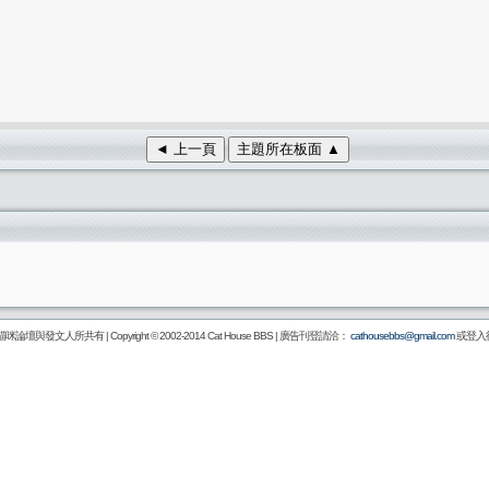
◄ 上一頁
主題所在板面 ▲
壇與發文人所共有 | Copyright © 2002-2014
Cat House BBS
| 廣告刊登請洽：
cathousebbs@gmail.com
或登入後