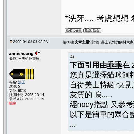
*洗牙.....考慮想
2009-04-08 03:08 PM
第20樓
文章主題:
[討論] 美士以外的飼料大
anniehuang
最愛: 三隻心肝寶貝
下面引用由
乖乖
在
您真是選擇貓咪飼
等級:
法王
自從美士特級 快見
威望: 5
文章: 6010
灰質的 唉.....
註冊時間: 2005-03-14
最近來訪: 2022-11-19
經nody指點 又參考
離線
以下是簡單的眾合整
...