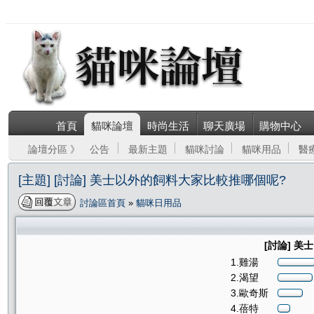
首頁
貓咪論壇
時尚生活
聊天廣場
購物中心
論壇分區 》
公告
最新主題
貓咪討論
貓咪用品
醫
[主題] [討論] 美士以外的飼料大家比較推哪個呢?
討論區首頁
»
貓咪日用品
[討論] 
1.雞湯
2.渴望
3.歐奇斯
4.蓓特