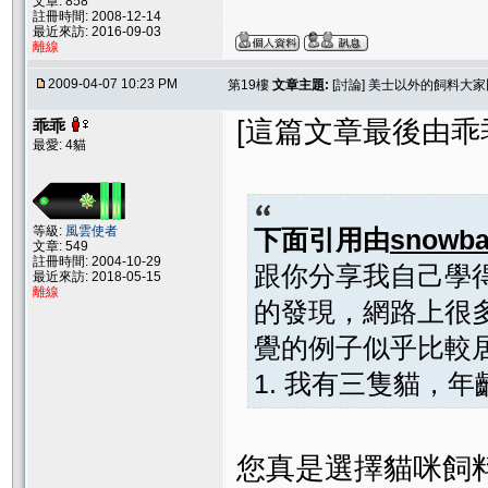
文章: 858
註冊時間: 2008-12-14
最近來訪: 2016-09-03
離線
2009-04-07 10:23 PM
第19樓
文章主題:
[討論] 美士以外的飼料大
[這篇文章最後由乖乖在 
乖乖
最愛: 4貓
等級:
風雲使者
下面引用由
snowba
文章: 549
註冊時間: 2004-10-29
跟你分享我自己學
最近來訪: 2018-05-15
離線
的發現，網路上很
覺的例子似乎比較
1. 我有三隻貓，年
您真是選擇貓咪飼