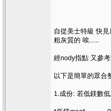
自從美士特級 快見
粗灰質的 唉.....
經nody指點 又參考
以下是簡單的眾合整
1.成份: 若低鎂