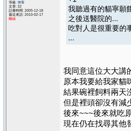
等級:
俠客
文章: 32
我聽過有的貓寧願
註冊時間: 2005-12-18
最近來訪: 2010-02-17
之後送醫院的...
離線
吃對人是很重要的
...
我同意這位大大講
原本我要給我家貓
結果碗裡飼料兩天
但是裡頭卻沒有減少
後來~~~後來就吃
現在仍在找尋其他