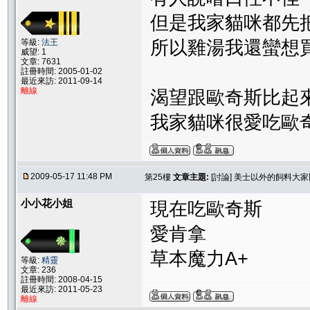
但是我家貓咪都先
等級:
法王
所以雞湯我還蠻想
威望: 1
文章: 7631
註冊時間: 2005-01-02
最近來訪: 2011-09-14
離線
渴望跟歐奇斯比起
我家貓咪很愛吃歐奇斯
2009-05-17 11:48 PM
第25樓
文章主題:
[討論] 美士以外的飼料大
小小花小姐
現在吃歐奇斯
愛肯拿
草本魔力A+
等級:
精靈
文章: 236
註冊時間: 2008-04-15
最近來訪: 2011-05-23
離線