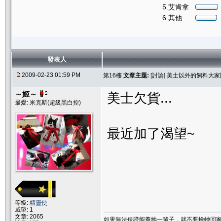
5.艾肯拿
6.其他
發表人
2009-02-23 01:59 PM
第16樓
文章主題:
[討論] 美士以外的飼料大
～姬～
美士欠貨...
最愛: 米克斯(超級黑白控)
最近加了渴望~
等級:
精靈使
威望: 1
文章: 2065
如果無法保證能養牠一輩子，就不要撿牠回家.