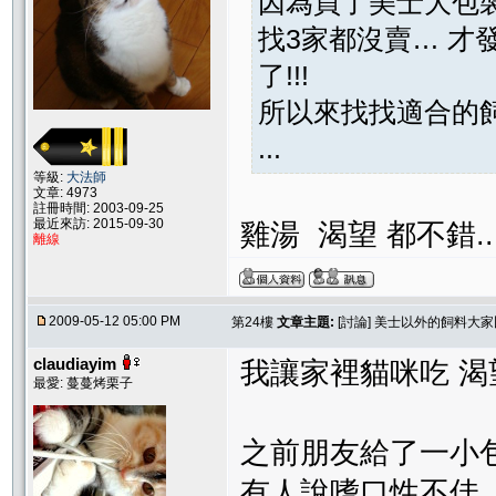
因為買了美士大包
找3家都沒賣… 
了!!!
所以來找找適合的飼
...
等級:
大法師
文章: 4973
註冊時間: 2003-09-25
最近來訪: 2015-09-30
雞湯 渴望 都不錯..
離線
2009-05-12 05:00 PM
第24樓
文章主題:
[討論] 美士以外的飼料大
claudiayim
我讓家裡貓咪吃 渴
最愛: 蔓蔓烤栗子
之前朋友給了一小
有人說嗜口性不佳