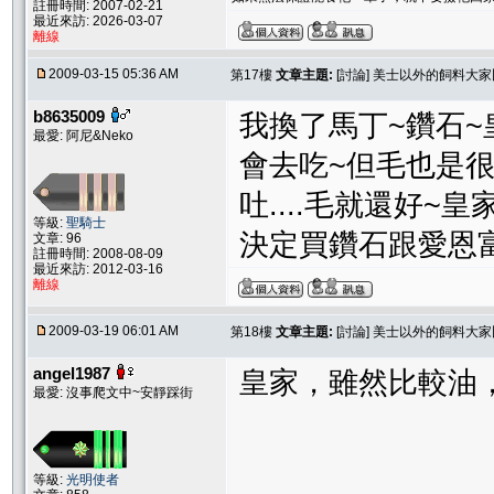
註冊時間: 2007-02-21
最近來訪: 2026-03-07
離線
2009-03-15 05:36 AM
第17樓
文章主題:
[討論] 美士以外的飼料大
b8635009
我換了馬丁~鑽石~
最愛: 阿尼&Neko
會去吃~但毛也是
吐....毛就還好
等級:
聖騎士
決定買鑽石跟愛恩富來混
文章: 96
註冊時間: 2008-08-09
最近來訪: 2012-03-16
離線
2009-03-19 06:01 AM
第18樓
文章主題:
[討論] 美士以外的飼料大
angel1987
皇家，雖然比較油
最愛: 沒事爬文中~安靜踩街
等級:
光明使者