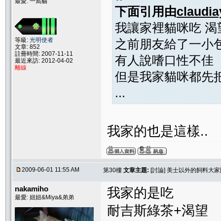
最愛: 一窩貓
下面引用由
claudi
我讓家裡貓咪吃 渴
等級:
光明使者
之前朋友給了一小
文章: 852
註冊時間: 2007-11-11
有人說嗜口性不佳
最近來訪: 2012-04-02
離線
但是我家貓咪都先
...
我家的也是這樣..
2009-06-01 11:55 AM
第30樓
文章主題:
[討論] 美士以外的飼料大
nakamiho
我家的是吃
最愛: 妞妞&Miya&弟弟
耐吉斯綠茶+渴望