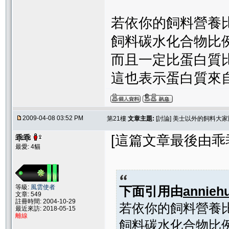
若依你的飼料營養
飼料碳水化合物比
而且一定比蛋白質
這也表示蛋白質來
2009-04-08 03:52 PM
第21樓
文章主題:
[討論] 美士以外的飼料大
[這篇文章最後由乖乖在 
乖乖
最愛: 4貓
等級:
風雲使者
下面引用由
annieh
文章: 549
註冊時間: 2004-10-29
若依你的飼料營養
最近來訪: 2018-05-15
離線
飼料碳水化合物比