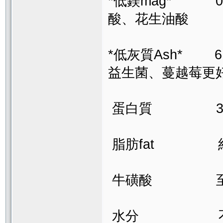
*低鎂mag
酸、花生油酸
*低灰質Ash
益生菌、蔓越莓更
蛋白質 30%
脂肪fat 約9
牛磺酸 至少要0
水分 不超