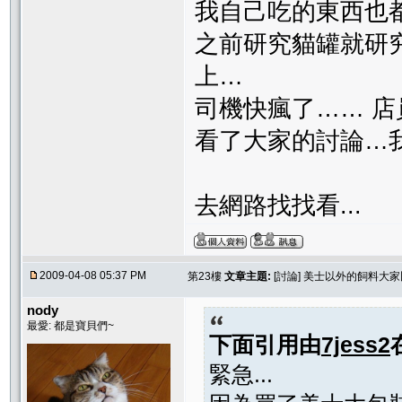
我自己吃的東西也
之前研究貓罐就研
上…
司機快瘋了…… 店
看了大家的討論…我
去網路找找看...
2009-04-08 05:37 PM
第23樓
文章主題:
[討論] 美士以外的飼料大
nody
最愛: 都是寶貝們~
下面引用由
7jess2
緊急...