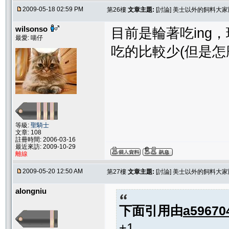
2009-05-18 02:59 PM
第26樓
文章主題:
[討論] 美士以外的飼料大
wilsonso
目前是輪著吃ing
最愛: 喵仔
吃的比較少(但是怎
等級:
聖騎士
文章: 108
註冊時間: 2006-03-16
最近來訪: 2009-10-29
離線
2009-05-20 12:50 AM
第27樓
文章主題:
[討論] 美士以外的飼料大
alongniu
下面引用由
a59670
+1