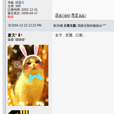
等級:
精靈王
文章: 399
註冊時間: 2002-12-31
最近來訪: 2008-04-17
離線
2004-12-22 12:22 PM
第30樓
文章主題:
我家自製的貓挑台^^"
夏天°
女子...言贊...口那...
最愛: 喵喵喵°