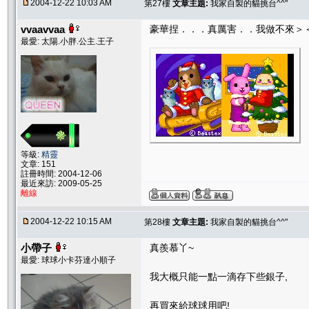
2004-12-22 10:03 AM
第27樓
文章主題:
我家自製的貓挑台^^"
vvaavvaa
豪華捏．．．真厲害．．我做不來＞＜
最愛: 太陽.小胖.公主.王子
等級:
精靈
文章: 151
註冊時間: 2004-12-06
最近來訪: 2009-05-25
離線
2004-12-22 10:15 AM
第28樓
文章主題:
我家自製的貓挑台^^"
小帶子
真羨慕丫~
最愛: 球球小卡芬達小順子
我大概只能一點一滴存下些銀子,
再買來給球球用吧!