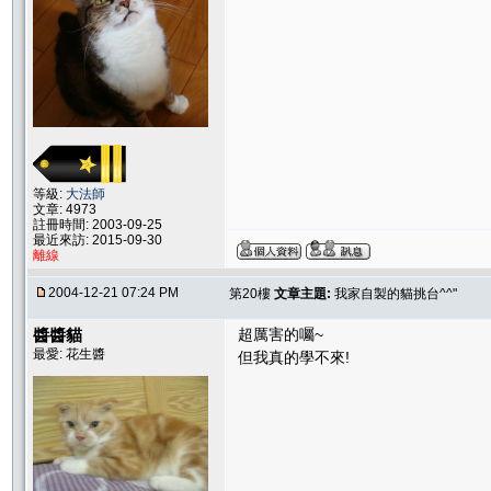
等級:
大法師
文章: 4973
註冊時間: 2003-09-25
最近來訪: 2015-09-30
離線
2004-12-21 07:24 PM
第20樓
文章主題:
我家自製的貓挑台^^"
醬醬貓
超厲害的囑~
最愛: 花生醬
但我真的學不來!