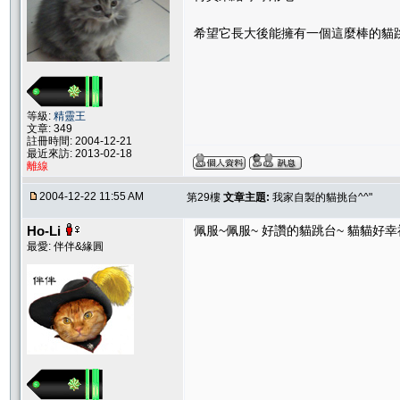
希望它長大後能擁有一個這麼棒的貓跳
等級:
精靈王
文章: 349
註冊時間: 2004-12-21
最近來訪: 2013-02-18
離線
2004-12-22 11:55 AM
第29樓
文章主題:
我家自製的貓挑台^^"
Ho-Li
佩服~佩服~ 好讚的貓跳台~ 貓貓好幸
最愛: 伴伴&緣圓