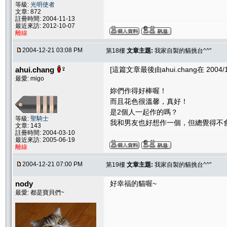
等級:
光明使者
文章: 872
註冊時間: 2004-11-13
最近來訪: 2012-10-07
離線
2004-12-21 03:08 PM
第18樓
文章主題:
我家自製的貓挑台^^"
ahui.chang
[這篇文章最後由ahui.chang在 2004/12
最愛: migo
妳們作得好棒喔！
而且花色很溫馨，真好！
是2個人一起作的嗎？
等級:
聖騎士
我和男友也好想作一個，但總覺得不會成
文章: 143
註冊時間: 2004-03-10
最近來訪: 2005-06-19
離線
2004-12-21 07:00 PM
第19樓
文章主題:
我家自製的貓挑台^^"
nody
好幸福的貓喔~
最愛: 都是寶貝們~