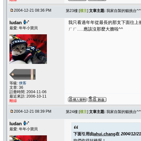
2004-12-21 08:36 PM
第23樓 [
樓主
]
文章主題:
我家自製的貓挑台^^
ludan
我只看過年年從最長的那支下面往上衝
最愛: 年年小寶貝
ㄏㄏ.....應該沒那麼大膽啦^^
等級:
俠客
文章: 36
註冊時間: 2004-11-06
最近來訪: 2006-10-11
離線
2004-12-21 08:39 PM
第24樓 [
樓主
]
文章主題:
我家自製的貓挑台^^
ludan
最愛: 年年小寶貝
下面引用由
ahui.chang
在
2004/12/2
妳們作得好棒喔！