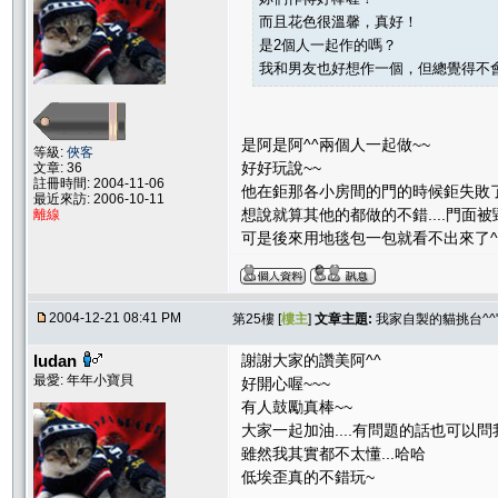
而且花色很溫馨，真好！
是2個人一起作的嗎？
我和男友也好想作一個，但總覺得不會成
是阿是阿^^兩個人一起做~~
等級:
俠客
好好玩說~~
文章: 36
註冊時間: 2004-11-06
他在鉅那各小房間的門的時候鉅失敗了..
最近來訪: 2006-10-11
想說就算其他的都做的不錯....門面被毀
離線
可是後來用地毯包一包就看不出來了^^
2004-12-21 08:41 PM
第25樓 [
樓主
]
文章主題:
我家自製的貓挑台^^
ludan
謝謝大家的讚美阿^^
最愛: 年年小寶貝
好開心喔~~~
有人鼓勵真棒~~
大家一起加油....有問題的話也可以問我
雖然我其實都不太懂...哈哈
低埃歪真的不錯玩~