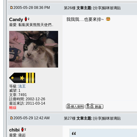
2005-05-28 08:36 PM
第26樓
文章主題:
[分享]貓咪玻璃貼
Candy
我我我....也要來排~
最愛: 黏黏黃黃熊熊天使們..
等級:
法王
威望: 1
文章: 7491
註冊時間: 2002-12-26
最近來訪: 2011-03-14
離線
2005-05-29 12:42 AM
第27樓
文章主題:
[分享]貓咪玻璃貼
chibi
最愛: 薩起