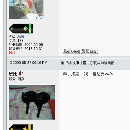
等級:
精靈
文章: 178
註冊時間: 2004-09-06
最近來訪: 2013-10-31
離線
2005-05-27 06:16 PM
第17樓
文章主題:
[分享]貓咪玻璃貼
班比
舉手搖晃....我....也想要>///<
最愛: 四寶