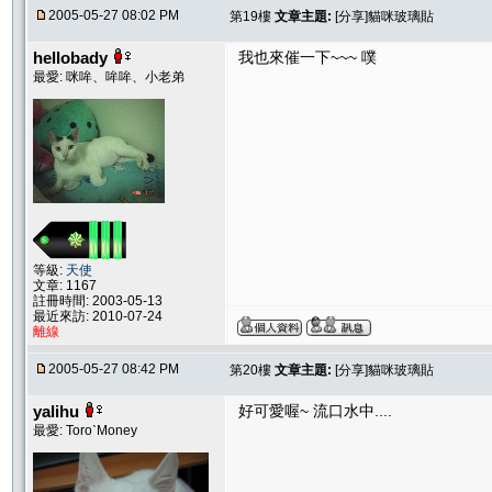
2005-05-27 08:02 PM
第19樓
文章主題:
[分享]貓咪玻璃貼
hellobady
我也來催一下~~~ 噗
最愛: 咪哞、哞哞、小老弟
等級:
天使
文章: 1167
註冊時間: 2003-05-13
最近來訪: 2010-07-24
離線
2005-05-27 08:42 PM
第20樓
文章主題:
[分享]貓咪玻璃貼
yalihu
好可愛喔~ 流口水中....
最愛: ToroˋMoney