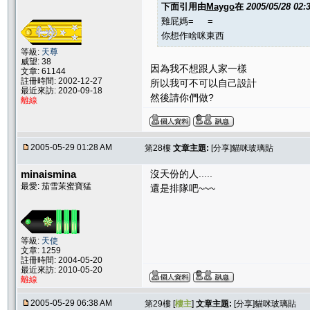
下面引用由
Maygo
在
2005/05/28 02
雞屁媽= =
你想作啥咪東西
等級:
天尊
威望: 38
因為我不想跟人家一樣
文章: 61144
註冊時間: 2002-12-27
所以我可不可以自己設計
最近來訪: 2020-09-18
然後請你們做?
離線
2005-05-29 01:28 AM
第28樓
文章主題:
[分享]貓咪玻璃貼
minaismina
沒天份的人.....
最愛: 茄雪茉蜜寶猛
還是排隊吧~~~
等級:
天使
文章: 1259
註冊時間: 2004-05-20
最近來訪: 2010-05-20
離線
2005-05-29 06:38 AM
第29樓 [
樓主
]
文章主題:
[分享]貓咪玻璃貼