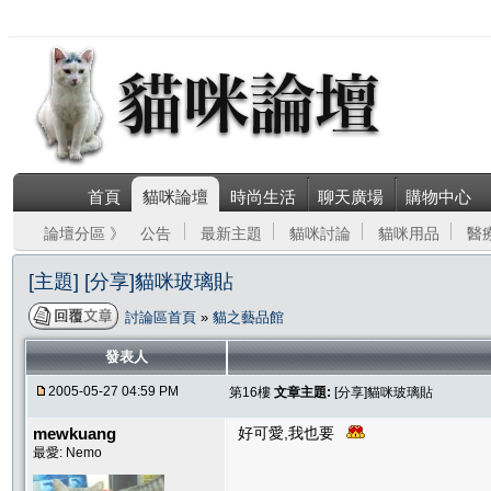
首頁
貓咪論壇
時尚生活
聊天廣場
購物中心
論壇分區 》
公告
最新主題
貓咪討論
貓咪用品
醫
[主題] [分享]貓咪玻璃貼
討論區首頁
»
貓之藝品館
發表人
2005-05-27 04:59 PM
第16樓
文章主題:
[分享]貓咪玻璃貼
mewkuang
好可愛,我也要
最愛: Nemo