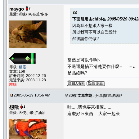
maygo
最愛: 呀咪/TA/布瓜/多多
下面引用由
chibi
在
2005/05/29 00:4
因為我不想跟人家一樣
所以我可不可以自己設計
然後請你們做?
當然是可以作啊~
不過還是搞不清楚要作什麼= = a
等級:
精靈
文章: 168
是貼紙嗎?
註冊時間: 2002-12-26
最近來訪: 2008-11-28
離線
2005-05-29 10:56 AM
第30樓
文章主題:
[分享]貓咪玻璃貼
想飛
哇.....我也要來排隊......
最愛: 天使小飛,胖油油
這麼好ㄉ東西....大家一起來.....