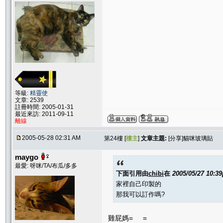
等級:
精靈使
文章: 2539
註冊時間: 2005-01-31
最近來訪: 2011-09-11
離線
2005-05-28 02:31 AM
第24樓 [
樓主
]
文章主題:
[分享]貓咪玻璃貼
maygo
最愛: 呀咪/TA/布瓜/多多
下面引用由
chibi
在
2005/05/27 10:3
家裡自己印製的
那我可以訂作嗎?
雞屁媽= =