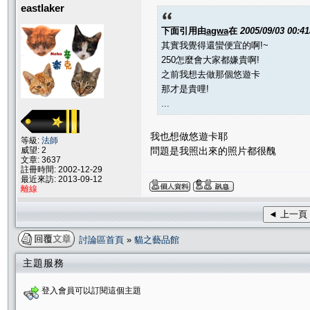
eastlaker
下面引用由
agwa
在
2005/09/03 00:4
其實我覺得還蠻便宜的啊!~
250怎麼會大家都嫌貴啊!
之前我想去做那個悠遊卡
那才是貴哩!
...
我也想做悠遊卡耶
等級:
法師
問題是我照出來的照片都很醜
威望: 2
文章: 3637
註冊時間: 2002-12-29
最近來訪: 2013-09-12
離線
◄ 上一頁
討論區首頁
»
貓之藝品館
主題服務
登入會員可以訂閱這個主題