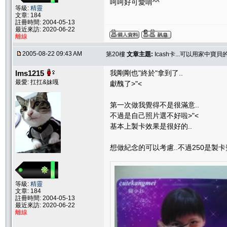
呵呵好可愛唷^^
等級:
精靈
文章: 184
註冊時間: 2004-05-13
最近來訪: 2020-06-22
離線
2005-08-22 09:43 AM
第20樓
文章主題:
Icash卡...可以用家中寶
lms1215
我剛剛也"終於"拿到了..
最愛: 扛扛&妹嘎
獻醜了>"<
第一次做我覺得不是很滿意..
不過是自己照片選不好啦>"<
基本上製卡效果是很好的..
想做紀念的可以考慮..不過250是製
等級:
精靈
文章: 184
註冊時間: 2004-05-13
最近來訪: 2020-06-22
離線