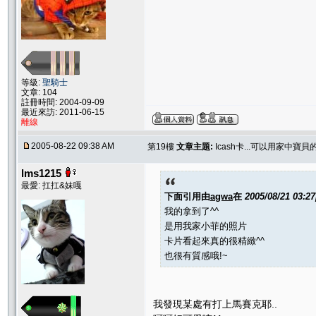
等級:
聖騎士
文章: 104
註冊時間: 2004-09-09
最近來訪: 2011-06-15
離線
2005-08-22 09:38 AM
第19樓
文章主題:
Icash卡...可以用家中寶
lms1215
最愛: 扛扛&妹嘎
下面引用由
agwa
在
2005/08/21 03:2
我的拿到了^^
是用我家小菲的照片
卡片看起來真的很精緻^^
也很有質感哦!~
我發現某處有打上馬賽克耶..