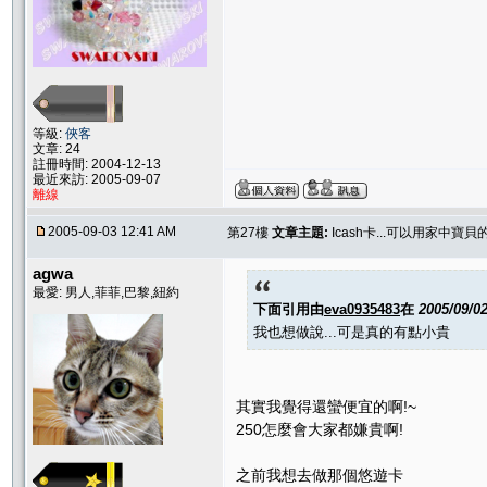
等級:
俠客
文章: 24
註冊時間: 2004-12-13
最近來訪: 2005-09-07
離線
2005-09-03 12:41 AM
第27樓
文章主題:
Icash卡...可以用家中寶
agwa
最愛: 男人,菲菲,巴黎,紐約
下面引用由
eva0935483
在
2005/09/0
我也想做說...可是真的有點小貴
其實我覺得還蠻便宜的啊!~
250怎麼會大家都嫌貴啊!
之前我想去做那個悠遊卡