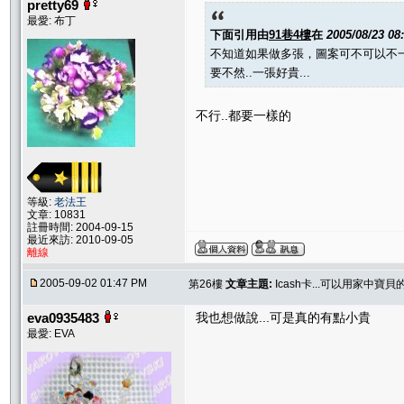
pretty69
最愛: 布丁
下面引用由
91巷4樓
在
2005/08/23 0
不知道如果做多張，圖案可不可以不
要不然..一張好貴...
不行..都要一樣的
等級:
老法王
文章: 10831
註冊時間: 2004-09-15
最近來訪: 2010-09-05
離線
2005-09-02 01:47 PM
第26樓
文章主題:
Icash卡...可以用家中寶
eva0935483
我也想做說...可是真的有點小貴
最愛: EVA