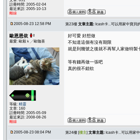
文章: 831
註冊時間: 2005-02-04
最近來訪: 2005-10-13
離線
2005-08-23 12:58 PM
第23樓
文章主題:
Icash卡...可以用家中寶
歐恩恩依
好可愛 好想做
最愛: 歐殺ｋ╱歐咖喜
不知道這個有沒有期限
就是到幾號之後就不再幫人家做特製卡之
等有錢再做一張吧
真的很不錯欸
等級:
精靈
文章: 160
註冊時間: 2005-05-09
最近來訪: 2008-08-26
離線
2005-08-23 08:04 PM
第24樓 [
樓主
]
文章主題:
Icash卡...可以用