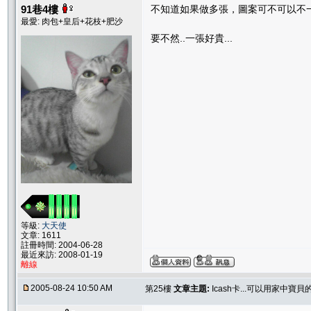
91巷4樓
不知道如果做多張，圖案可不可以不
最愛: 肉包+皇后+花枝+肥沙
要不然..一張好貴...
等級:
大天使
文章: 1611
註冊時間: 2004-06-28
最近來訪: 2008-01-19
離線
2005-08-24 10:50 AM
第25樓
文章主題:
Icash卡...可以用家中寶