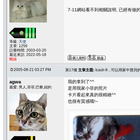
7-11網站看不到相關說明, 已經有
等級:
天使
文章: 1256
註冊時間: 2003-03-20
最近來訪: 2022-05-18
離線
2005-08-21 03:27 PM
第17樓
文章主題:
Icash卡...可以用家中寶
agwa
我的拿到了^^
最愛: 男人,菲菲,巴黎,紐約
是用我家小菲的照片
卡片看起來真的很精緻^^
也很有質感哦!~