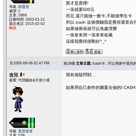
那才是貴哩!
等級:
精靈使
一張就要500元
威望: 2
文章: 2969
而且,還只能做一般卡,不能做學生卡
註冊時間: 2003-01-21
所以 icash 這個價錢我是覺得還算合理
最近來訪: 2015-02-02
離線
如果做兩張就可以免處理費
一張拿來用一張拿來收藏
這樣我覺得很剛好^_^
2005-09-06 01:47 PM
第28樓
文章主題:
Icash卡...可以用家中寶
吉兒
我有個疑問耶....
最愛: 代理貓奴&天使小摸
如果用自己創作的圖案去做的I CAS
等級:
風雲使者
文章: 539