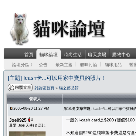
首頁
貓咪論壇
時尚生活
聊天廣場
購物中心
論壇分區 》
公告
最新主題
貓咪討論
貓咪用品
醫
[主題] Icash卡...可以用家中寶貝的照片！
討論區首頁
»
貓之藝品館
發表人
2005-08-20 11:27 PM
第16樓
文章主題:
Icash卡...可以用家中寶
Joe0925
一般的i-cash card是$200 (儲值$10
最愛: Joe(天使) & 斑比
不知這個$250是純粹製卡費還是有含