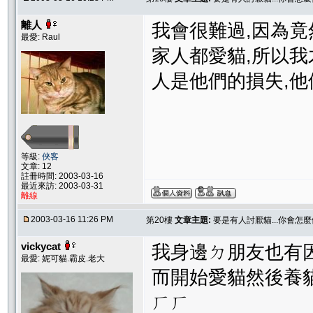
離人
我會很難過,因為竟然
最愛: Raul
家人都愛貓,所以我
人是他們的損失,
等級:
俠客
文章: 12
註冊時間: 2003-03-16
最近來訪: 2003-03-31
離線
2003-03-16 11:26 PM
第20樓
文章主題:
要是有人討厭貓...你會怎麼
vickycat
我身邊ㄉ朋友也有
最愛: 妮可貓.霸皮.老大
而開始愛貓然後養
ㄏㄏ