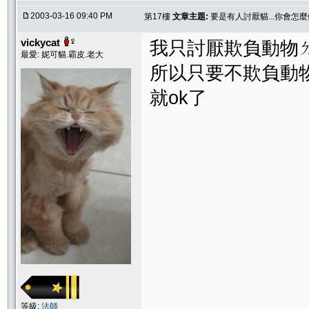
2003-03-16 09:40 PM
第17樓
文章主題:
要是有人討厭貓...你會怎麼
vickycat
我只討厭欺負動物
最愛: 妮可貓.霸皮.老大
所以只要不欺負動
就ok了
等級:
法師