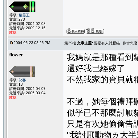
等級:
精靈王
文章: 273
註冊時間: 2004-02-08
最近來訪: 2009-12-16
離線
2004-06-23 03:26 PM
第29樓
文章主題:
要是有人討厭貓...你會怎麼
flower
我媽就是那種看到貓
還好我已經嫁了
不然我家的寶貝就
等級:
俠客
文章: 13
註冊時間: 2004-04-07
最近來訪: 2005-03-04
離線
不過，她每個禮拜
似乎已不那麼討厭
只是有次她偷偷告
"我討厭動物ㄌ大