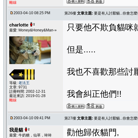
離線
2003-04-10 08:25 PM
第26樓
文章主題:
要是有人討厭貓...你會怎麼
charlotte
只要他不欺負貓咪就好
最愛: Money&Honey&Man-»
但是.....
我也不喜歡那些討厭
等級:
老法王
文章: 9731
註冊時間: 2002-12-31
我會糾正他們!!
最近來訪: 2019-01-28
離線
2003-04-10 09:41 PM
第27樓
文章主題:
要是有人討厭貓...你會怎麼
我是貓
勸他歸依貓門,
最愛: 牛奶糖，仙草，哞哞