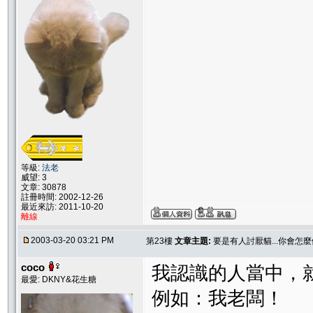
等級:
法老
威望: 3
文章: 30878
註冊時間: 2002-12-26
最近來訪: 2011-10-20
離線
2003-03-20 03:21 PM
第23樓
文章主題:
要是有人討厭貓...你會怎麼
coco
我認識的人當中，
最愛: DKNY&花生糖
例如：我老闆！