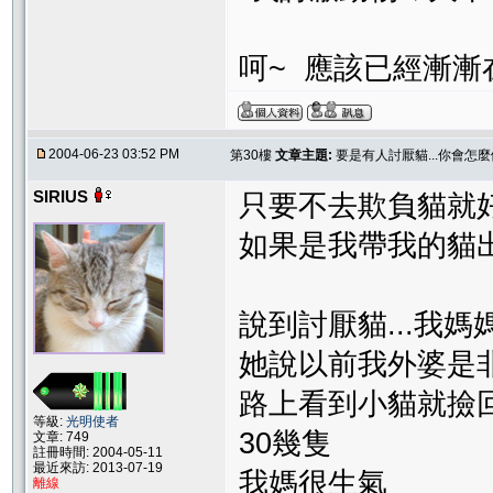
呵~ 應該已經漸漸
2004-06-23 03:52 PM
第30樓
文章主題:
要是有人討厭貓...你會怎麼
SIRIUS
只要不去欺負貓就好了.
如果是我帶我的貓出
說到討厭貓...我媽媽
她說以前我外婆是
路上看到小貓就撿回家
等級:
光明使者
30幾隻
文章: 749
註冊時間: 2004-05-11
最近來訪: 2013-07-19
我媽很生氣
離線