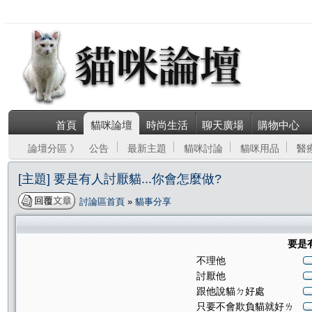
首頁
貓咪論壇
時尚生活
聊天廣場
購物中心
論壇分區 》
公告
最新主題
貓咪討論
貓咪用品
醫
[主題] 要是有人討厭貓...你會怎麼做?
討論區首頁
»
貓事分享
要是有
不理他
討厭他
跟他說貓ㄉ好處
只要不會欺負貓就好ㄌ