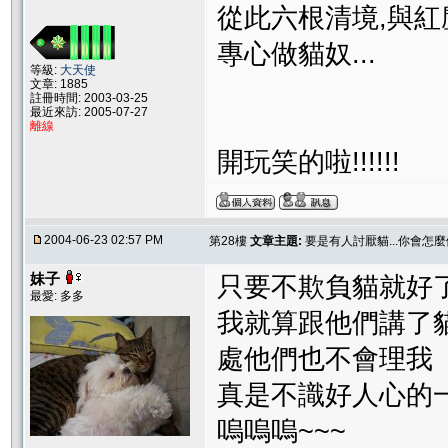
從此六根清境,與紅
專心做貓奴...
等級:
大天使
文章: 1885
註冊時間: 2003-03-25
最近來訪: 2005-07-27
離線
開玩笑的啦!!!!!!
2004-06-23 02:57 PM
第28樓
文章主題:
要是有人討厭貓...你會怎麼
妹子
只要不欺負貓就好
最愛: 多多
我就算跟他們講了
處他們也不會理我
真是不識好人心的
嗚嗚嗚~~~