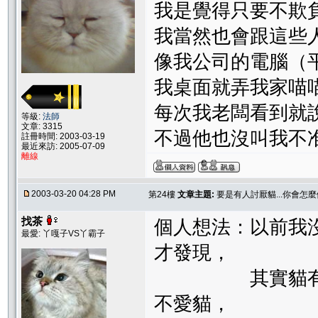
我是覺得只要不欺
我當然也會跟這些
像我公司的電腦（
我桌面就弄我家喵
每次我老闆看到就
等級:
法師
文章: 3315
不過他也沒叫我不
註冊時間: 2003-03-19
最近來訪: 2005-07-09
離線
2003-03-20 04:28 PM
第24樓
文章主題:
要是有人討厭貓...你會怎麼
找茶
個人想法：以前我
最愛: 丫嘎子VS丫霸子
才發現，
其實貓有很多可
不愛貓，