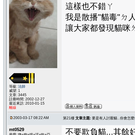
這樣也不錯ㄚ
我是散播"貓毒"ㄉ
讓大家都發現貓咪
等級:
法師
威望: 1
文章: 3445
註冊時間: 2002-12-27
最近來訪: 2010-01-15
離線
2003-03-17 08:22 AM
第21樓
文章主題:
要是有人討厭貓...你會怎麼
mt0529
不要欺負貓...其餘
最愛: 嚕+狗+啡+諾+歐+亞