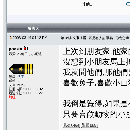
其他...
發表人
2003-03-16 04:12 PM
第16樓
文章主題:
要是有人討厭貓...你會怎麼
poesia
上次到朋友家,他家
最愛: 小兔子，小毛驢
沒想到小朋友馬上搖頭
我就問他們,那他們
等級:
法王
喜歡兔子,喜歡小山豬..
威望: 2
文章: 6062
註冊時間: 2003-03-02
最近來訪: 2006-05-27
離線
我倒是覺得,如果是
只要喜歡動物的小朋