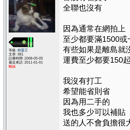
全聯也沒有
因為通常在網拍上
至少都要滿1500
有些如果是離島就
等級:
精靈王
文章: 381
運費至少都要150
註冊時間: 2008-05-05
最近來訪: 2011-01-01
離線
我沒有打工
希望能省則省
因為用二手的
我也多少可以補貼
送的人不會負擔很