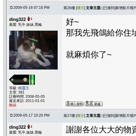
2009-05-16 07:16 PM
第26樓 [
樓主
]
文章主題:
[已徵到]新增影片檔!
ding322
好~
最愛: 乳牛.妹妹.黑輪
那我先飛鴿給你住址
就麻煩你了~
等級:
精靈王
文章: 381
註冊時間: 2008-05-05
最近來訪: 2011-01-01
離線
2009-05-17 10:20 PM
第27樓 [
樓主
]
文章主題:
[已徵到]新增影片檔!
ding322
謝謝各位大大的物資
最愛: 乳牛.妹妹.黑輪