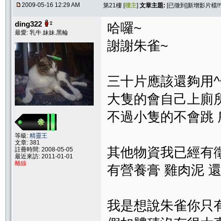
2009-05-16 12:29 AM
第21樓 [
樓主
]
文章主題:
[已徵到]新增影片檔!
ding322
哈囉~
最愛: 乳牛.妹妹.黑輪
謝謝朱雀~
三十片應該還夠用^
大隻的會自己上廁所
不過小隻的不會跳
等級:
精靈王
文章: 381
其他物資我已經有
註冊時間: 2008-05-05
最近來訪: 2011-01-01
離線
有營養膏 雞肉泥 還
我是想說朱雀你只