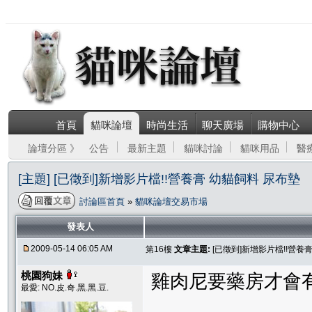
首頁
貓咪論壇
時尚生活
聊天廣場
購物中心
論壇分區 》
公告
最新主題
貓咪討論
貓咪用品
醫
[主題] [已徵到]新增影片檔!!營養膏 幼貓飼料 尿布墊
討論區首頁
»
貓咪論壇交易市場
發表人
2009-05-14 06:05 AM
第16樓
文章主題:
[已徵到]新增影片檔!!營養
桃園狗妹
雞肉尼要藥房才會
最愛: NO.皮.奇.黑.黑.豆.