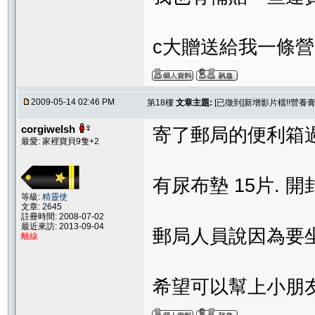
c大贈送給我一條營
2009-05-14 02:46 PM
第18樓
文章主題:
[已徵到]新增影片檔!!營養
corgiwelsh
寄了郵局的便利箱過
最愛: 家裡寶貝9隻+2
有尿布墊 15片. 
等級:
精靈使
文章: 2645
註冊時間: 2008-07-02
最近來訪: 2013-09-04
郵局人員說因為要坐
離線
希望可以幫上小朋友