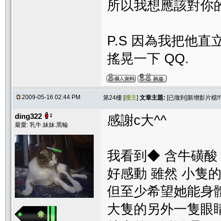
所以我想應該對你的
P.S 因為我把他
搖晃一下 QQ.
2009-05-16 02:44 PM
第24樓 [
樓主
]
文章主題:
[已徵到]新增影片檔!
ding322
感謝c大^^
最愛: 乳牛.妹妹.黑輪
我看到◆ 含牛磺酸
好感動 雖然 小隻的
但至少希望她能身
大隻的另外一隻眼睛