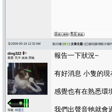
2009-05-16 12:32 AM
第22樓 [
樓主
]
文章主題:
[已徵到]新增影片檔!
ding322
報告一下狀況~
最愛: 乳牛.妹妹.黑輪
有好消息 小隻的現
感覺也有在熟悉環境
我們出聲音牠就會過
等級:
精靈王