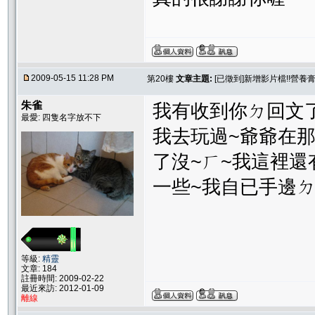
2009-05-15 11:28 PM
第20樓
文章主題:
[已徵到]新增影片檔!!營養
朱雀
我有收到你ㄉ回文了
最愛: 四隻名字放不下
我去玩過~爺爺在
了沒~ㄏ~我這裡
一些~我自已手邊
等級:
精靈
文章: 184
註冊時間: 2009-02-22
最近來訪: 2012-01-09
離線