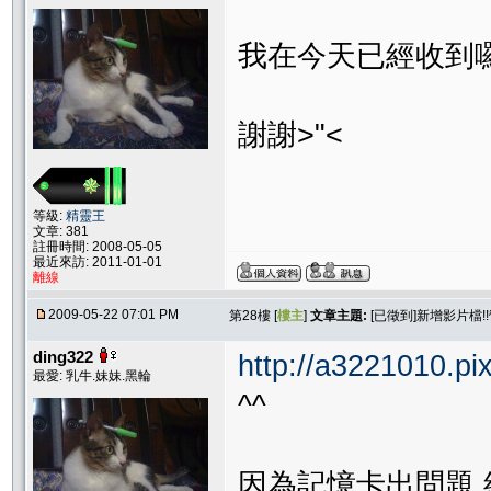
我在今天已經收到
謝謝>"<
等級:
精靈王
文章: 381
註冊時間: 2008-05-05
最近來訪: 2011-01-01
離線
2009-05-22 07:01 PM
第28樓 [
樓主
]
文章主題:
[已徵到]新增影片檔!
ding322
http://a3221010.pi
最愛: 乳牛.妹妹.黑輪
^^
因為記憶卡出問題