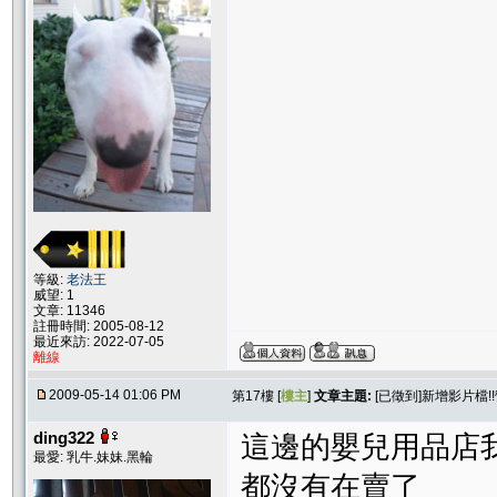
等級:
老法王
威望: 1
文章: 11346
註冊時間: 2005-08-12
最近來訪: 2022-07-05
離線
2009-05-14 01:06 PM
第17樓 [
樓主
]
文章主題:
[已徵到]新增影片檔!
ding322
這邊的嬰兒用品店
最愛: 乳牛.妹妹.黑輪
都沒有在賣了