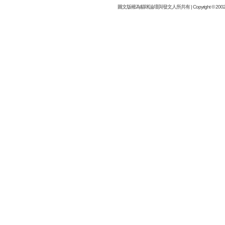
圖文版權為貓咪論壇與發文人所共有 | Copyright © 2002