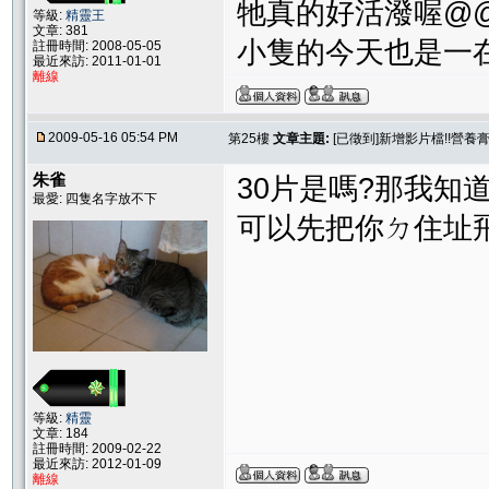
牠真的好活潑喔@
等級:
精靈王
文章: 381
小隻的今天也是一在
註冊時間: 2008-05-05
最近來訪: 2011-01-01
離線
2009-05-16 05:54 PM
第25樓
文章主題:
[已徵到]新增影片檔!!營養
朱雀
30片是嗎?那我知
最愛: 四隻名字放不下
可以先把你ㄉ住址
等級:
精靈
文章: 184
註冊時間: 2009-02-22
最近來訪: 2012-01-09
離線