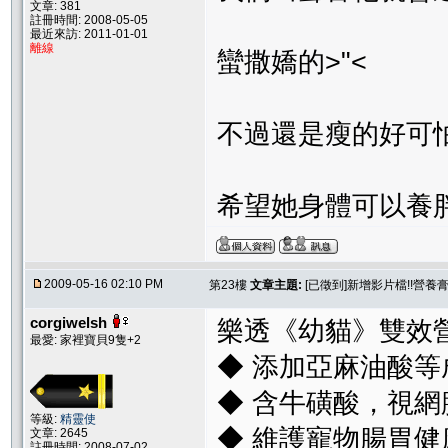
文章: 381
註冊時間: 2008-05-05
最近來訪: 2011-01-01
離線
蠻撒嬌的>"<
不過還是瘦的好可怕
希望她身體可以養胖
2009-05-16 02:10 PM
第23樓
文章主題:
[已徵到]新增影片檔!!營養
corgiwelsh
樂透《幼貓》雙效
最愛: 家裡寶貝9隻+2
◆ 添加亞麻油酸
◆ 含牛磺酸，視
等級:
精靈使
◆ 維護寵物腸胃
文章: 2645
註冊時間: 2008-07-02