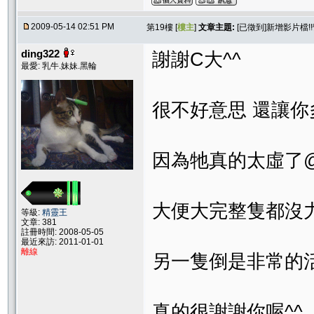
2009-05-14 02:51 PM
第19樓 [
樓主
]
文章主題:
[已徵到]新增影片檔!
ding322
謝謝C大^^
最愛: 乳牛.妹妹.黑輪
很不好意思 還讓你
因為牠真的太虛了
大便大完整隻都沒力氣了
等級:
精靈王
文章: 381
註冊時間: 2008-05-05
最近來訪: 2011-01-01
離線
另一隻倒是非常的
真的很謝謝你喔^^