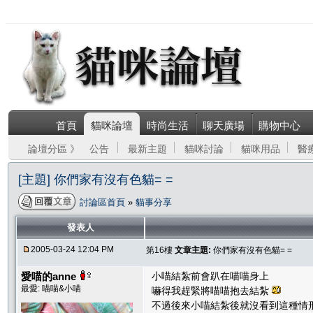
首頁
貓咪論壇
時尚生活
聊天廣場
購物中心
論壇分區 》
公告
最新主題
貓咪討論
貓咪用品
醫
[主題] 你們家有沒有色貓= =
討論區首頁
»
貓事分享
發表人
2005-03-24 12:04 PM
第16樓
文章主題:
你們家有沒有色貓= =
愛喵的anne
小喵結紮前會趴在喵喵身上
最愛: 喵喵&小喵
嚇得我趕緊將喵喵抱去結紮
不過後來小喵結紮後就沒看到這種情