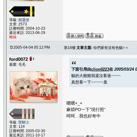
等級:
精靈使
文章: 2573
註冊時間: 2004-10-23
最近來訪: 2013-06-29
離線
2005-04-04 05:12 PM
第18樓
文章主題:
你們家有沒有色貓= =
ford0072
最愛: 毛毛
下面引用由
clion0223
在
2005/03/24 
貓的大雞雞我還沒看過~~~~
真想看一下~~~~~羞
嗯嗯+_+
麻煩PO一下"現行照"
呵呵…我也好奇中
等級:
聖騎士
文章: 124
註冊時間: 2005-03-30
最近來訪: 2011-10-17