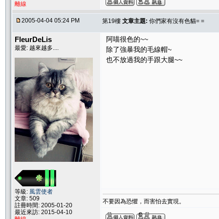
離線
2005-04-04 05:24 PM
第19樓
文章主題:
你們家有沒有色貓= =
FleurDeLis
阿喵很色的~~
最愛: 越來越多....
除了強暴我的毛線帽~
也不放過我的手跟大腿~~
等級:
風雲使者
文章: 509
不要因為恐懼，而害怕去實現。
註冊時間: 2005-01-20
最近來訪: 2015-04-10