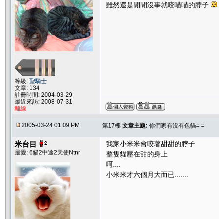
雖然還是閒閒沒事就咬喵喵的脖子
等級:
聖騎士
文章: 134
註冊時間: 2004-03-29
最近來訪: 2008-07-31
離線
2005-03-24 01:09 PM
第17樓
文章主題:
你們家有沒有色貓= =
米台目
我家小米米會咬著甜甜的脖子
最愛: 6貓2中途2天使Ntnr
整隻貓壓在甜的身上
呵....
小米米才六個月大而已.......