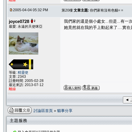
離線
2005-04-04 05:32 PM
第20樓
文章主題:
你們家有沒有色貓= =
joyce0728
我們家的還是個小處女...但是...有
最愛: 永遠的天使咪亞
她竟然就在我的手上動起來了....實在是太
等級:
精靈使
文章: 2343
註冊時間: 2005-02-28
最近來訪: 2013-07-12
離線
◄ 
討論區首頁
»
貓事分享
主題服務