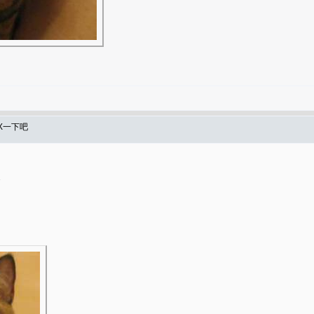
X一下吧
ㄛ