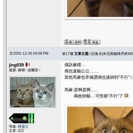
2002-12-26 04:08 PM
第17樓
文章主題:
[召集令]米克斯貓咪們來MI
jing039
偶訴麻糬....
最愛: 麻糬♂波爾茶♂
偶也速貓公公........
當然馬麻也常稱讚偶也速帥到"不行"
馬麻:是啊是啊......
兩枚帥貓....可惜都"不行"了
等級:
精靈王
文章: 321