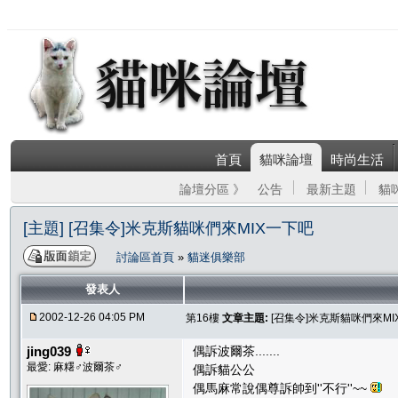
首頁
貓咪論壇
時尚生活
論壇分區 》
公告
最新主題
貓
[主題] [召集令]米克斯貓咪們來MIX一下吧
討論區首頁
»
貓迷俱樂部
發表人
2002-12-26 04:05 PM
第16樓
文章主題:
[召集令]米克斯貓咪們來MI
jing039
偶訴波爾茶.......
最愛: 麻糬♂波爾茶♂
偶訴貓公公
偶馬麻常說偶尊訴帥到''不行''~~