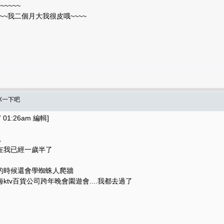
~~~~
~~我二個月大我很皮哦~~~~
X一下吧
 01:26am 編輯]
，
在我已經一歲半了
的時候還會學蜘蛛人爬牆
tv百貨公司跨年晚會園遊會....我都去過了