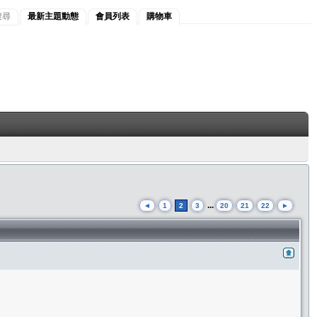
搜尋
最新主題動態
會員列表
購物車
...
◄
1
2
3
20
21
22
►