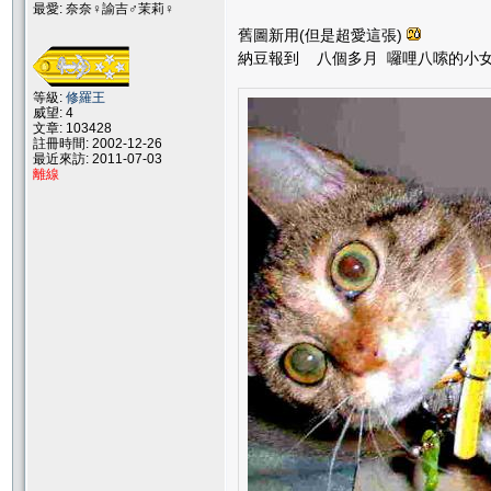
最愛: 奈奈♀諭吉♂茉莉♀
舊圖新用(但是超愛這張)
納豆報到 八個多月 囉哩八嗦的小
等級:
修羅王
威望: 4
文章: 103428
註冊時間: 2002-12-26
最近來訪: 2011-07-03
離線