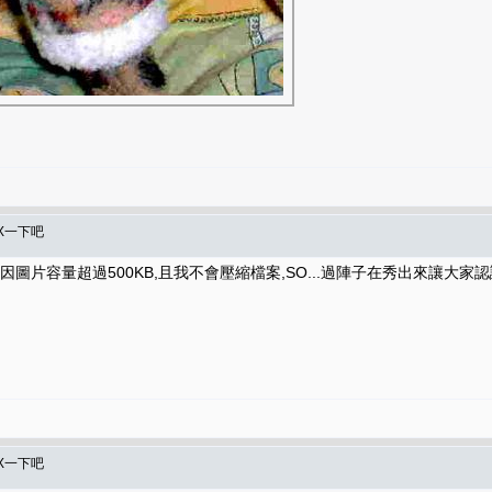
X一下吧
-GO,因圖片容量超過500KB,且我不會壓縮檔案,SO...過陣子在秀出來讓大家
X一下吧