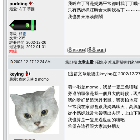
pudding
我叫布丁可是媽媽平常都叫我丁丁哦~~
最愛: 布丁.芋圓
只有媽媽抓狂時會大叫我布丁~~~~~~
我也要來湊湊熱鬧
等級:
精靈
文章: 235
註冊時間: 2002-12-26
最近來訪: 2012-01-31
離線
2002-12-27 12:24 AM
第21樓
文章主題:
[召集令]米克斯貓咪們來MI
keying
[這篇文章最後由keying在 2002/12/27
最愛: 虎咪天使 & momo
嗨~~我是momo，我是一隻三色喵喔
旁邊的頭像是我一個月大的時候，現
我的嗜好是追玩具老鼠，我害怕地震
平常我在家都會跟我媽媽聊天，高興
從小媽媽就常常帶我出去玩，上山下海k
我也算是一隻見過世面的喵吧
希望在這裡跟大家當好朋友