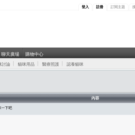
登入
註冊
訂閱主題
聊天廣場
購物中心
咪討論
貓咪用品
醫療照護
認養貓咪
內容
X一下吧