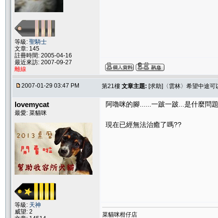
等級:
聖騎士
文章: 145
註冊時間: 2005-04-16
最近來訪: 2007-09-27
離線
2007-01-29 03:47 PM
第21樓
文章主題:
[求助]〈雲林〉希望中途
lovemycat
阿嚕咪的腳......一跛一跛...是什麼問題.
最愛: 菜貓咪
現在已經無法治癒了嗎??
等級:
天神
威望: 2
菜貓咪柑仔店