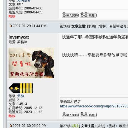
等級:
光明使者
文章: 807
註冊時間: 2006-03-06
最近來訪: 2009-04-05
離線
2007-01-29 11:44 PM
第26樓
文章主題:
[求助]〈雲林〉希望中途
lovemycat
快過年了耶∼希望阿嚕咪在過年前還
最愛: 菜貓咪
快快快唷∼∼∼幸福要靠你幫他爭取啦
等級:
天神
威望: 2
菜貓咪柑仔店
文章: 14514
https://www.facebook.com/groups/261077
註冊時間: 2005-12-13
最近來訪: 2023-11-12
離線
2007-01-30 05:02 PM
第27樓 [
樓主
]
文章主題:
[求助]〈雲林〉希