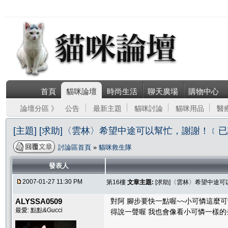
首頁
貓咪論壇
時尚生活
聊天廣場
購物中心
論壇分區 》
公告
最新主題
貓咪討論
貓咪用品
醫
[主題] [求助]〈雲林〉希望中途可以幫忙，謝謝！﹝
討論區首頁
»
貓咪救生隊
發表人
2007-01-27 11:30 PM
第16樓
文章主題:
[求助]〈雲林〉希望中途
ALYSSA0509
對阿 腳步要快一點喔~~小可憐這麼
最愛: 點點&Gucci
得說一聲喔 我也會像看小可憐一樣