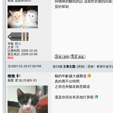
最愛: 點點&Gucci
阿嚕咪的醫院的話 這樣對於她找到新
質的幫助
等級:
騎士
文章: 72
註冊時間: 2006-10-16
最近來訪: 2009-10-08
離線
2007-01-29 07:58 PM
第24樓
文章主題:
[求助]〈雲林〉希望中途
惟惟
貓的年齡越大越難送
最愛: 肥 泡 (天使N 仔)
真的喬不出時間
之前也有貓友願意載送
還是你現在有其他打算呢