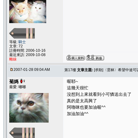
等級:
騎士
文章: 72
註冊時間: 2006-10-16
最近來訪: 2009-10-08
離線
2007-01-28 09:04 AM
第17樓
文章主題:
[求助]〈雲林〉希望中途
菊媽
喔耶~
最愛: 嘟嘟
這幾天很忙
沒想到上來就看到小可憐送出去了
真的是太高興了
阿嚕咪也要加油喔^^
加油加油^^