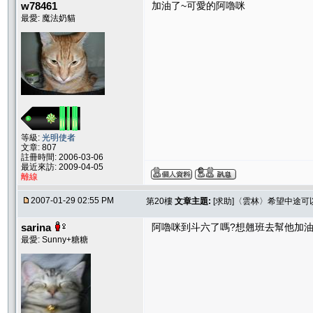
w78461
加油了~可愛的阿嚕咪
最愛: 魔法奶貓
等級:
光明使者
文章: 807
註冊時間: 2006-03-06
最近來訪: 2009-04-05
離線
2007-01-29 02:55 PM
第20樓
文章主題:
[求助]〈雲林〉希望中途
sarina
阿嚕咪到斗六了嗎?想翹班去幫他加油打氣一
最愛: Sunny+糖糖