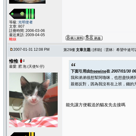
等級:
光明使者
文章: 807
註冊時間: 2006-03-06
最近來訪: 2009-04-05
離線
2007-01-31 12:08 PM
第29樓
文章主題:
[求助]〈雲林〉希望中途
惟惟
最愛: 肥 泡 (天使N 仔)
下面引用由
freewine
在
2007/01/30 0
我和弟弟很想幫阿嚕咪，也想盡快將
親都反對，因為我沒有在上班，錢的方
能先讓方便載送的貓友先去接嗎