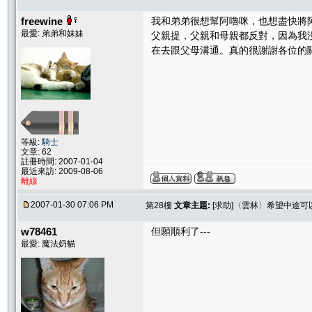
freewine
我和弟弟很想幫阿嚕咪，也想盡快將
最愛: 弟弟和妹妹
父親提，父親和母親都反對，因為我
在去跟父母溝通。真的很謝謝各位的
等級:
騎士
文章: 62
註冊時間: 2007-01-04
最近來訪: 2009-08-06
離線
2007-01-30 07:06 PM
第28樓
文章主題:
[求助]〈雲林〉希望中途
w78461
但願順利了---
最愛: 魔法奶貓