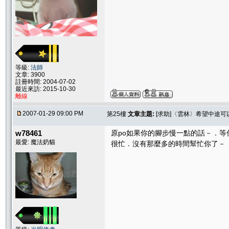
等級:
法師
文章: 3900
註冊時間: 2004-07-02
最近來訪: 2015-10-30
離線
2007-01-29 09:00 PM
第25樓
文章主題:
[求助]〈雲林〉希望中途
w78461
原po如果你的腳步慢一點的話－．
最愛: 魔法奶貓
很忙．沒有那麼多的時間幫忙你了－