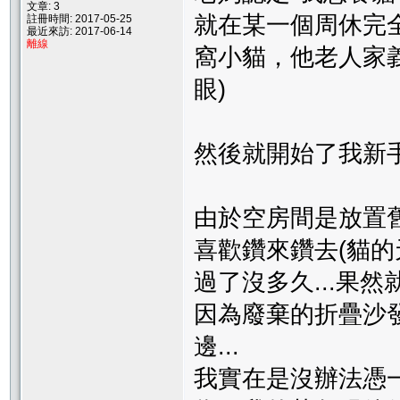
文章: 3
就在某一個周休完全
註冊時間: 2017-05-25
最近來訪: 2017-06-14
離線
窩小貓，他老人家義
眼)
然後就開始了我新手
由於空房間是放置
喜歡鑽來鑽去(貓的天
過了沒多久...果然
因為廢棄的折疊沙
邊...
我實在是沒辦法憑