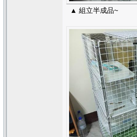
▲ 組立半成品~