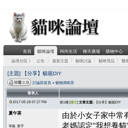
首頁
貓咪論壇
時尚生活
聊天廣場
購物中心
論壇分區 》
公告
最新主題
貓咪討論
貓咪用品
醫
[主題] 【分享】貓籠DIY
討論區首頁
»
貓物滴唉歪
發表人
2017-05-28 07:27 PM
第1樓 [
樓主
]
文章主題:
【分享】貓籠DIY
夏午茶
由於小女子家中常有
老媽認定"我想養貓".
等級: 新手