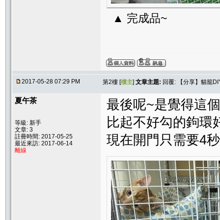
▲ 完成品~
2017-05-28 07:29 PM
第2樓 [
樓主
]
文章主題:
回覆: 【分享】貓籠DI
夏午茶
最後呢~是覺得這個
比起不好勾的鉤環
等級: 新手
文章: 3
現在開門只需要4秒
註冊時間: 2017-05-25
最近來訪: 2017-06-14
離線