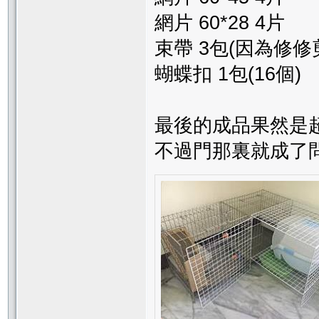
網片 60*28 4片
束帶 3包(因為修修
蝴蝶扣 1包(16個)
最後的成品果然是
不過門那裏就成了問