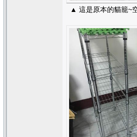
▲ 這是原本的貓籠~空