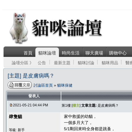
首頁
貓咪論壇
時尚生活
聊天廣場
購物中心
論壇分區 》
公告
最新主題
貓咪討論
貓咪用品
醫
[主題] 是皮膚病嗎？
討論區首頁
»
貓咪保健
發表人
2021-05-21 04:44 PM
第1樓 [
樓主
]
文章主題:
是皮膚病嗎？
肆隻貓
家中救援的幼貓，
一個多月大了，
5/1剛回來時全身都是跳蚤，
等級: 新手