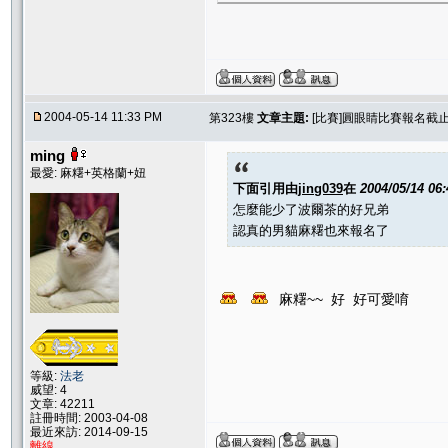
2004-05-14 11:33 PM
第323樓
文章主題:
[比賽]圓眼睛比賽報名截止.....
ming
最愛: 麻糬+英格蘭+妞
下面引用由
jing039
在
2004/05/14 06
怎麼能少了波爾茶的好兄弟
認真的男貓麻糬也來報名了
麻糬~~ 好 好可愛唷
等級:
法老
威望: 4
文章: 42211
註冊時間: 2003-04-08
最近來訪: 2014-09-15
離線