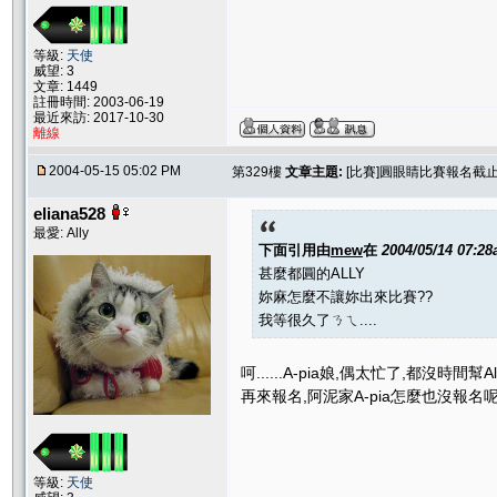
等級:
天使
威望: 3
文章: 1449
註冊時間: 2003-06-19
最近來訪: 2017-10-30
離線
2004-05-15 05:02 PM
第329樓
文章主題:
[比賽]圓眼睛比賽報名截止.....
eliana528
最愛: Ally
下面引用由
mew
在
2004/05/14 07:2
甚麼都圓的ALLY
妳麻怎麼不讓妳出來比賽??
我等很久了ㄋㄟ....
呵......A-pia娘,偶太忙了,都沒
再來報名,阿泥家A-pia怎麼也沒報名呢
等級:
天使