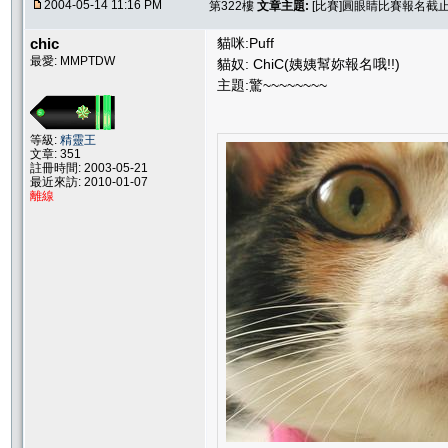
2004-05-14 11:16 PM
第322樓
文章主題:
[比賽]圓眼睛比賽報名截止.....
chic
貓咪:Puff
最愛: MMPTDW
貓奴: ChiC(姨姨幫妳報名哦!!)
主題:驚~~~~~~~~
等級:
精靈王
文章: 351
註冊時間: 2003-05-21
最近來訪: 2010-01-07
離線