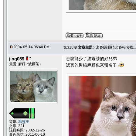
2004-05-14 06:40 PM
第318樓
文章主題:
[比賽]圓眼睛比賽報名截止.....
jing039
怎麼能少了波爾茶的好兄弟
最愛: 麻糬♂波爾茶♂
認真的男貓麻糬也來報名了
等級:
精靈王
文章: 321
註冊時間: 2002-12-26
最近來訪: 2011-06-10