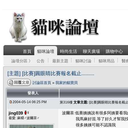
首頁
貓咪論壇
時尚生活
聊天廣場
購物中心
論壇分區 》
公告
最新主題
貓咪討論
貓咪用品
醫
[主題] [比賽]圓眼睛比賽報名截止.........
討論區首頁
»
我家的貓寶貝
發表人
2004-05-14 06:25 PM
第316樓
文章主題:
[比賽]圓眼睛比賽報名截止.....
jing039
波爾茶:低賽姨姨說有很多阿姨要看我
最愛: 麻糬♂波爾茶♂
我馬麻好混.等了好久才幫我找
很多姨姨可能不認識我