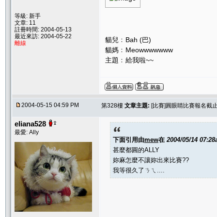
等級: 新手
文章: 11
註冊時間: 2004-05-13
最近來訪: 2004-05-22
貓兒﹕Bah (巴)
離線
貓媽﹕Meowwwwwww
主題﹕給我啦~~
2004-05-15 04:59 PM
第328樓
文章主題:
[比賽]圓眼睛比賽報名截止.....
eliana528
最愛: Ally
下面引用由
mew
在
2004/05/14 07:2
甚麼都圓的ALLY
妳麻怎麼不讓妳出來比賽??
我等很久了ㄋㄟ....