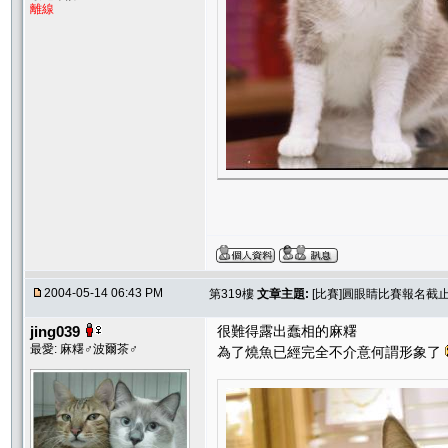
離線
2004-05-14 06:43 PM
第319樓
文章主題:
[比賽]圓眼睛比賽報名截止.....
jing039
很難得露出蠢相的麻糬
最愛: 麻糬♂波爾茶♂
為了燒魚已經完全不介意何謂形象了