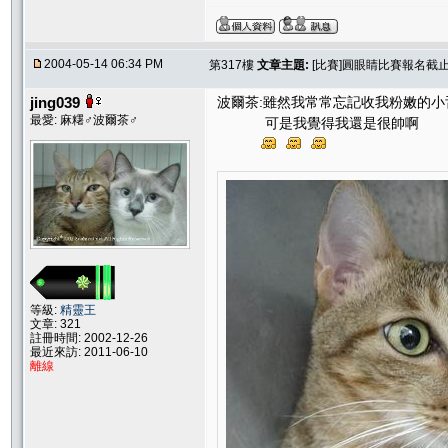
2004-05-14 06:34 PM
第317樓
文章主題:
[比賽]圓眼睛比賽報名截止.....
jing039
波爾茶:雖然我常常忘記收我粉嫩的小
最愛: 麻糬♂波爾茶♂
可是我覺得我還是很帥啊
等級:
精靈王
文章: 321
註冊時間: 2002-12-26
最近來訪: 2011-06-10
離線