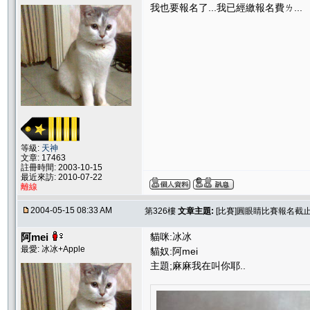
我也要報名了...我已經繳報名費ㄌ...
等級:
天神
文章: 17463
註冊時間: 2003-10-15
最近來訪: 2010-07-22
離線
2004-05-15 08:33 AM
第326樓
文章主題:
[比賽]圓眼睛比賽報名截止.....
阿mei
貓咪:冰冰
最愛: 冰冰+Apple
貓奴:阿mei
主題;麻麻我在叫你耶..