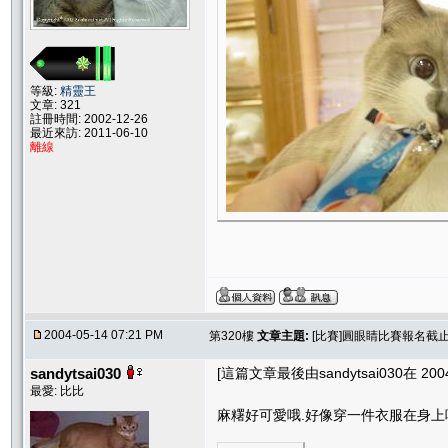
等級:
精靈王
文章: 321
註冊時間: 2002-12-26
最近來訪: 2011-06-10
離線
2004-05-14 07:21 PM
第320樓
文章主題:
[比賽]圓眼睛比賽報名截止.....
sandytsai030
[這篇文章最後由sandytsai030在 2004/
最愛: 比比
麻糬好可愛哦.好像穿一件衣服在身上