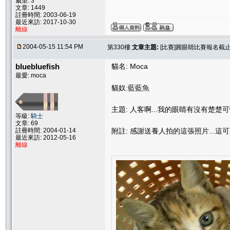
威望: 3
文章: 1449
註冊時間: 2003-06-19
最近來訪: 2017-10-30
離線
2004-05-15 11:54 PM
第330樓
文章主題:
[比賽]圓眼睛比賽報名截止.....
bluebluefish
貓名: Moca
最愛: moca
貓奴:藍藍魚
主題: 人客啊...我的眼睛有沒有楚楚可憐
等級:
騎士
文章: 69
註冊時間: 2004-01-14
附註: 感謝送養人拍的這張照片...這可是
最近來訪: 2012-05-16
離線