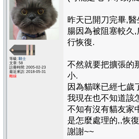
昨天已開刀完畢,醫
腸因為被阻塞較久
行恢復.
等級:
騎士
不然就要把擴張的
文章: 58
註冊時間: 2005-02-23
最近來訪: 2018-05-31
小.
離線
因為貓咪已經七歲了
我現在也不知道該怎
不知有沒有貓友家中
是怎麼處理的,,恢
謝謝~~