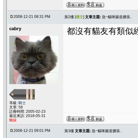
2008-12-21 08:31 PM
第2樓 [
樓主
]
文章主題:
急~貓咪腸道擴張..
cabry
都沒有貓友有類似經
等級:
騎士
文章: 58
註冊時間: 2005-02-23
最近來訪: 2018-05-31
離線
2008-12-21 09:01 PM
第3樓
文章主題:
急~貓咪腸道擴張..