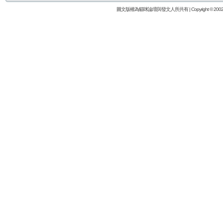
圖文版權為貓咪論壇與發文人所共有 | Copyright © 2002