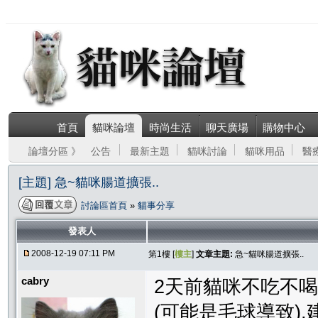
首頁
貓咪論壇
時尚生活
聊天廣場
購物中心
論壇分區 》
公告
最新主題
貓咪討論
貓咪用品
醫
[主題] 急~貓咪腸道擴張..
討論區首頁
»
貓事分享
發表人
2008-12-19 07:11 PM
第1樓 [
樓主
]
文章主題:
急~貓咪腸道擴張..
cabry
2天前貓咪不吃不喝
(可能是毛球導致),