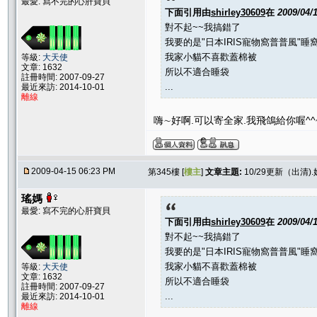
最愛: 寫不完的心肝寶貝
下面引用由
shirley30609
在
2009/04/
對不起~~我搞錯了
我要的是"日本IRIS寵物窩普普風"睡
我家小貓不喜歡蓋棉被
等級:
大天使
文章: 1632
所以不適合睡袋
註冊時間: 2007-09-27
...
最近來訪: 2014-10-01
離線
嗨∼好啊.可以寄全家.我飛鴿給你喔^^
2009-04-15 06:23 PM
第345樓 [
樓主
]
文章主題:
10/29更新（出清).
瑤媽
最愛: 寫不完的心肝寶貝
下面引用由
shirley30609
在
2009/04/
對不起~~我搞錯了
我要的是"日本IRIS寵物窩普普風"睡
我家小貓不喜歡蓋棉被
等級:
大天使
文章: 1632
所以不適合睡袋
註冊時間: 2007-09-27
...
最近來訪: 2014-10-01
離線