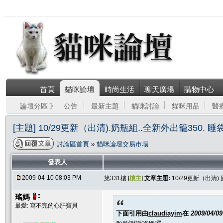
首頁
貓咪論壇
時尚生活
聊天廣場
購物中心
論壇分區 》
公告
最新主題
貓咪討論
貓咪用品
醫
[主題] 10/29更新（出清).奶瓶組..全新外出籠350. 睡袋
討論區首頁
»
貓咪論壇交易市場
發表人
2009-04-10 08:03 PM
第331樓 [
樓主
]
文章主題:
10/29更新（出清).
瑤媽
最愛: 寫不完的心肝寶貝
下面引用由
claudiayim
在
2009/04/0