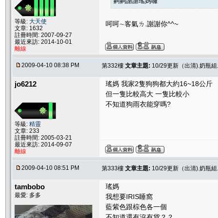
齁齁謝謝瑤媽囉
等級:
大天使
呵呵∼客氣ㄌ.謝謝你^^~
文章: 1632
註冊時間: 2007-09-27
最近來訪: 2014-10-01
離線
2009-04-10 08:38 PM
第332樓
文章主題:
10/29更新（出清).奶瓶組.
jo6212
瑤媽 我家2隻狗狗都大約16~18公斤
但一隻比較高大 一隻比較小
不知道狗雨衣能穿嗎?
等級:
精靈
文章: 233
註冊時間: 2005-03-21
最近來訪: 2014-09-07
離線
2009-04-10 08:51 PM
第333樓
文章主題:
10/29更新（出清).奶瓶組.
tambobo
瑤媽
最愛: 多多
我想要IRIS睡窩
藍紫色跟棕色各一個
不知道還有沒有貨？？