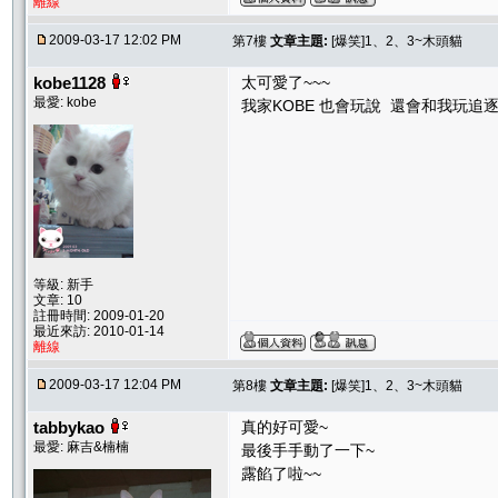
離線
2009-03-17 12:02 PM
第7樓
文章主題:
[爆笑]1、2、3~木頭貓
kobe1128
太可愛了~~~
最愛: kobe
我家KOBE 也會玩說 還會和我玩追逐賽
等級: 新手
文章: 10
註冊時間: 2009-01-20
最近來訪: 2010-01-14
離線
2009-03-17 12:04 PM
第8樓
文章主題:
[爆笑]1、2、3~木頭貓
tabbykao
真的好可愛~
最愛: 麻吉&楠楠
最後手手動了一下~
露餡了啦~~