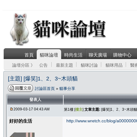
首頁
貓咪論壇
時尚生活
聊天廣場
購物中心
論壇分區 》
公告
最新主題
貓咪討論
貓咪用品
醫
[主題] [爆笑]1、2、3~木頭貓
討論區首頁
»
貓事分享
發表人
2009-03-17 04:43 AM
第1樓 [
樓主
]
文章主題:
[爆笑]1、2、3~木頭
好好的生活
http://www.wretch.cc/blog/a000000