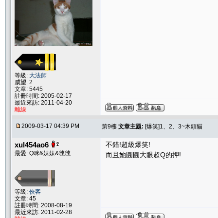
等級:
大法師
威望: 2
文章: 5445
註冊時間: 2005-02-17
最近來訪: 2011-04-20
離線
2009-03-17 04:39 PM
第9樓
文章主題:
[爆笑]1、2、3~木頭貓
xul454ao6
不錯!超級爆笑!
最愛: Q咪&妹妹&毬毬
而且她圓圓大眼超Q的押!
等級:
俠客
文章: 45
註冊時間: 2008-08-19
最近來訪: 2011-02-28