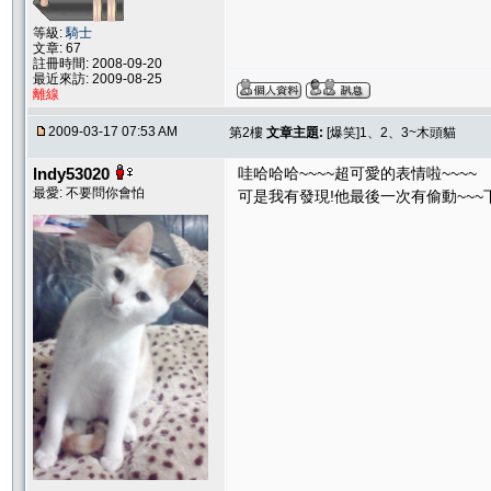
等級:
騎士
文章: 67
註冊時間: 2008-09-20
最近來訪: 2009-08-25
離線
2009-03-17 07:53 AM
第2樓
文章主題:
[爆笑]1、2、3~木頭貓
lndy53020
哇哈哈哈~~~~超可愛的表情啦~~~~
最愛: 不要問你會怕
可是我有發現!他最後一次有偷動~~~下