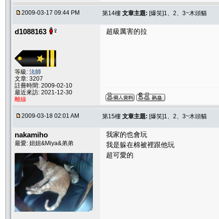
2009-03-17 09:44 PM
第14樓
文章主題:
[爆笑]1、2、3~木頭貓
d1088163
超級厲害的拉
等級:
法師
文章: 3207
註冊時間: 2009-02-10
最近來訪: 2021-12-30
離線
2009-03-18 02:01 AM
第15樓
文章主題:
[爆笑]1、2、3~木頭貓
nakamiho
我家的也會玩
最愛: 妞妞&Miya&弟弟
我是躲在棉被裡跟他玩
超可愛的