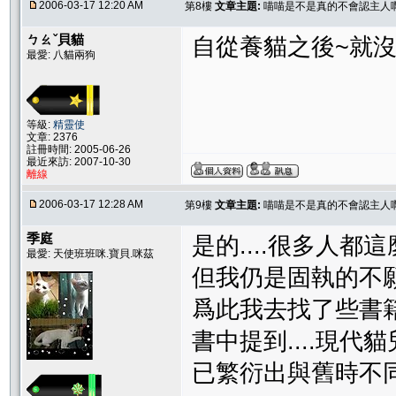
2006-03-17 12:20 AM
第8樓
文章主題:
喵喵是不是真的不會認主人
ㄅㄠˇ貝貓
自從養貓之後~就沒
最愛: 八貓兩狗
等級:
精靈使
文章: 2376
註冊時間: 2005-06-26
最近來訪: 2007-10-30
離線
2006-03-17 12:28 AM
第9樓
文章主題:
喵喵是不是真的不會認主人
季庭
是的....很多人都這
最愛: 天使班班咪.寶貝.咪茲
但我仍是固執的不
爲此我去找了些書
書中提到....現代
已繁衍出與舊時不