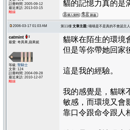
貓的記憶力真的是滿差
註冊時間: 2005-09-12
最近來訪: 2013-03-15
離線
2006-03-17 01:03 AM
第11樓
文章主題:
喵喵是不是真的不會認主人
catmint
貓咪在陌生的環境會
最愛: 奇異果,蘋果妮
但是等你帶她回家後
等級:
聖騎士
這是我的經驗。
文章: 124
註冊時間: 2004-09-28
最近來訪: 2010-12-07
離線
我的感覺是，貓咪
敏感，而環境又會
靠口令跟命令跟人