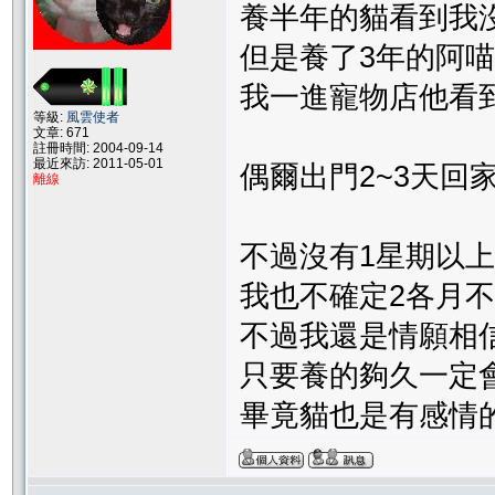
養半年的貓看到我
但是養了3年的阿喵
我一進寵物店他看
等級:
風雲使者
文章: 671
註冊時間: 2004-09-14
最近來訪: 2011-05-01
偶爾出門2~3天回
離線
不過沒有1星期以
我也不確定2各月
不過我還是情願相
只要養的夠久一定
畢竟貓也是有感情