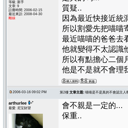
等級: 新手
質疑..
文章: 9
註冊時間: 2006-02-15
最近來訪: 2008-04-30
因為最近快接近統測
離線
所以割愛先把喵喵
最近喵喵的爸爸去看
他就變得不太認識他
所以有點擔心二個
他是不是就不會理我了
2006-03-16 09:02 PM
第2樓
文章主題:
喵喵是不是真的不會認主人
arthurlee
會不親是一定的...
最愛: 尼宝財望
保重..