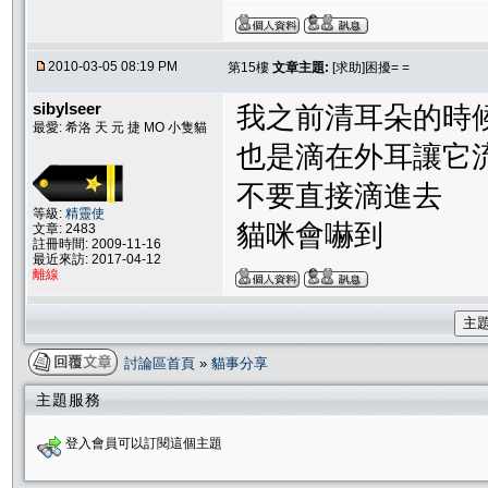
2010-03-05 08:19 PM
第15樓
文章主題:
[求助]困擾= =
sibylseer
我之前清耳朵的時
最愛: 希洛 天 元 捷 MO 小隻貓
也是滴在外耳讓它
不要直接滴進去
等級:
精靈使
貓咪會嚇到
文章: 2483
註冊時間: 2009-11-16
最近來訪: 2017-04-12
離線
主
討論區首頁
»
貓事分享
主題服務
登入會員可以訂閱這個主題