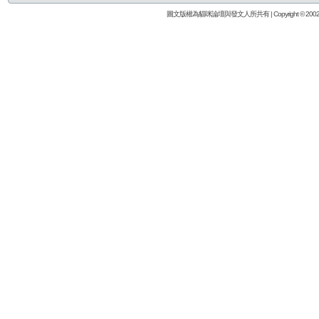
圖文版權為貓咪論壇與發文人所共有 | Copyright © 2002