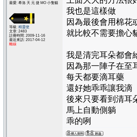
上面大大的方法很
最愛: 希洛 天 元 捷 MO 小隻貓
我也是這樣做
因為最後會用棉花
等級:
精靈使
就比較不需要擔心
文章: 2483
註冊時間: 2009-11-16
最近來訪: 2017-04-12
離線
我是清完耳朵都會
因為那一陣子在至
每天都要滴耳藥
還好她乖乖讓我滴
後來只要看到清耳
馬上自動側躺
乖的咧