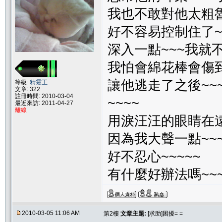
我也不敢對他太粗魯
好不容易控制住了~
深入一點~~~我就不
我怕會綿花棒會傷到
讓他逃走了之後~~~就再也
等級:
精靈王
文章: 322
註冊時間: 2010-03-04
~~~~
最近來訪: 2011-04-27
離線
用淚汪汪的眼睛在遠
因為我大聲一點~~~
好不忍心~~~~~
有什麼好辦法嗎~~~
2010-03-05 11:06 AM
第2樓
文章主題:
[求助]困擾= =