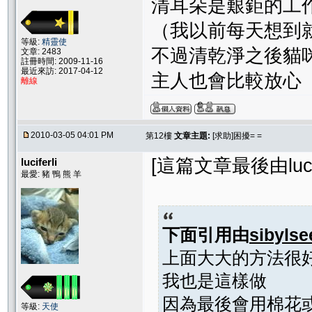
清耳朵是艱鉅的工
（我以前每天想到
等級:
精靈使
不過清乾淨之後貓
文章: 2483
註冊時間: 2009-11-16
最近來訪: 2017-04-12
主人也會比較放心
離線
2010-03-05 04:01 PM
第12樓
文章主題:
[求助]困擾= =
[這篇文章最後由lucife
luciferli
最愛: 豬 鴨 熊 羊
下面引用由
sibylse
上面大大的方法很
我也是這樣做
因為最後會用棉花
等級:
天使