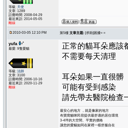
等級:
天使
文章: 1289
註冊時間: 2008-04-29
最近來訪: 2014-05-05
離線
2010-03-05 12:10 PM
第5樓
文章主題:
[求助]困擾= =
yufa
正常的貓耳朵應該
最愛: 9隻愛貓
不需要每天清理
等級:
法師
耳朵如果一直很髒
文章: 3100
註冊時間: 2006-10-16
最近來訪: 2020-11-29
可能有受到感染
離線
請先帶去醫院檢查
最安心的地方 ，就是像家的地方
布寶窩貓咪民宿提供最舒適的居住環境
3-4坪的大空間、平實的價格
讓您的愛貓如同在家裡一樣舒服自在