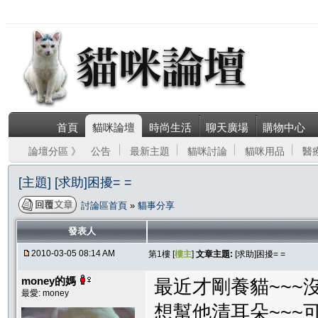
首頁
貓咪論壇
時尚生活
聊天廣場
購物中心
論壇分區 》
公告
最新主題
貓咪討論
貓咪用品
醫
[主題] [求助]困擾= =
討論區首頁
»
貓事分享
發表人
2010-03-05 08:14 AM
第1樓 [
樓主
]
文章主題:
[求助]困擾= =
money的媽
最近才剛養貓~~~
最愛: money
想幫他清耳朵~~~