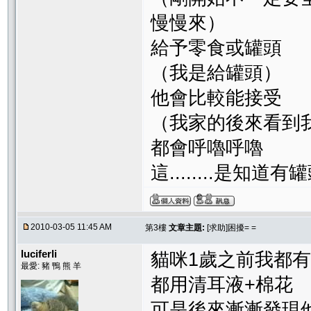
慢慢來）
給予零食或罐頭
（我是給罐頭）
他會比較能接受
（我家的後來看到
都會呼嚕呼嚕
這........是知
2010-03-05 11:45 AM
第3樓
文章主題:
[求助]困擾= =
luciferli
貓咪1歲之前我都
最愛: 豬 鴨 熊 羊
都用清耳液+棉花
可是後來漸漸發現他