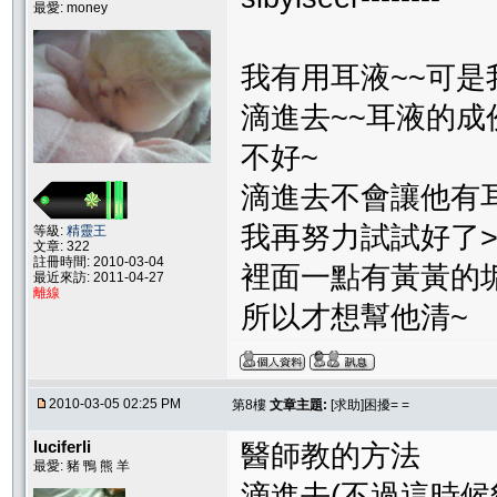
最愛: money
我有用耳液~~可是
滴進去~~耳液的成
不好~
滴進去不會讓他有耳
我再努力試試好了>
等級:
精靈王
文章: 322
註冊時間: 2010-03-04
裡面一點有黃黃的垢
最近來訪: 2011-04-27
離線
所以才想幫他清~
2010-03-05 02:25 PM
第8樓
文章主題:
[求助]困擾= =
luciferli
醫師教的方法
最愛: 豬 鴨 熊 羊
滴進去(不過這時