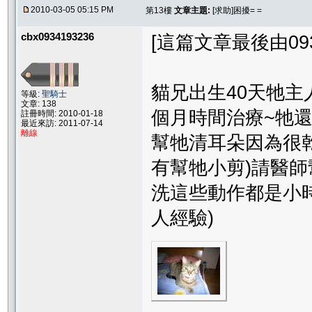
2010-03-05 05:15 PM
第13樓
文章主題:
[求助]困擾= =
cbx0934193236
[這篇文章最後由09341
貓兄出生40天牠主
等級:
聖騎士
文章: 138
個月時間治療~牠
註冊時間: 2010-01-18
最近來訪: 2011-07-14
離線
幫牠清耳朵因為很乾
有幫牠小剪)請醫
洗這些動作都是小時
人經驗)