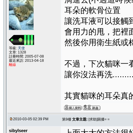
耳朵的軟骨位置
讓洗耳液可以接觸
會用力的甩，把裡
然後你用衛生紙或
等級:
天使
文章: 1328
註冊時間: 2005-07-08
最近來訪: 2013-04-18
不過，下次貓咪一
離線
讓你沒法再洗..........
其實貓咪的耳朵真
2010-03-05 02:39 PM
第9樓
文章主題:
[求助]困擾= =
sibylseer