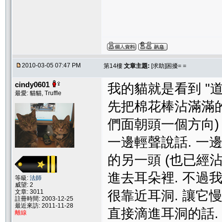
2010-03-05 07:47 PM
第14樓
文章主題:
[求助]困擾= =
cindy0601
我的貓就是看到 "道
最愛: 貓貓, Truffle
先把棉花棒沾滿滿的
們面朝頭一個方向)
一邊輕聲說話. 一邊
的另一頭 (也已經
進去耳朵裡. 不過我
等級:
法師
威望: 2
文章: 3011
很靠近耳洞. 讓它
註冊時間: 2003-12-25
最近來訪: 2011-11-28
直接滴進耳洞的話. 
離線