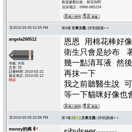
歡迎參觀比較，留言詢問
洽詢電話：0988-085224
2010-03-05 01:55 PM
第6樓
文章主題:
[求助]困擾= =
angela200512
恩恩 用棉花棒好
衛生只會是紗布 
幾一點清耳液 然
等級:
俠客
文章: 35
再抹一下
註冊時間: 2010-02-22
最近來訪: 2010-05-12
離線
我之前聽醫生說 
等一下貓咪好像也
2010-03-05 02:06 PM
第7樓 [
樓主
]
文章主題:
[求助]困擾= =
money的媽
sibylseer--------