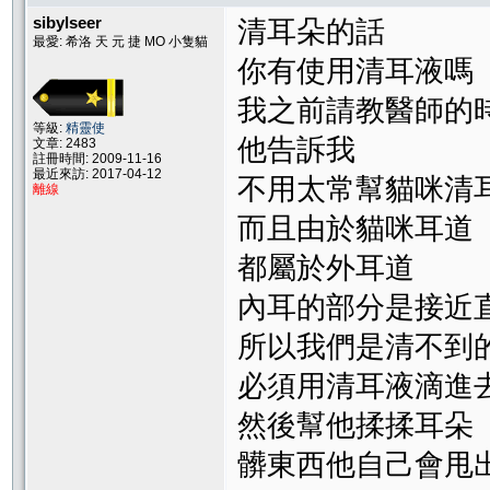
sibylseer
清耳朵的話
最愛: 希洛 天 元 捷 MO 小隻貓
你有使用清耳液嗎
我之前請教醫師的
等級:
精靈使
他告訴我
文章: 2483
註冊時間: 2009-11-16
最近來訪: 2017-04-12
不用太常幫貓咪清
離線
而且由於貓咪耳道
都屬於外耳道
內耳的部分是接近
所以我們是清不到
必須用清耳液滴進
然後幫他揉揉耳朵
髒東西他自己會甩