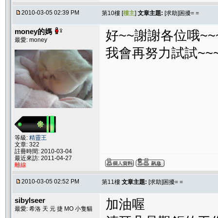
2010-03-05 02:39 PM
第10樓 [
樓主
]
文章主題:
[求助]困擾= =
money的媽
好~~謝謝各位哦~~
最愛: money
我會再努力試試~~
等級:
精靈王
文章: 322
註冊時間: 2010-03-04
最近來訪: 2011-04-27
離線
2010-03-05 02:52 PM
第11樓
文章主題:
[求助]困擾= =
sibylseer
加油喔
最愛: 希洛 天 元 捷 MO 小隻貓